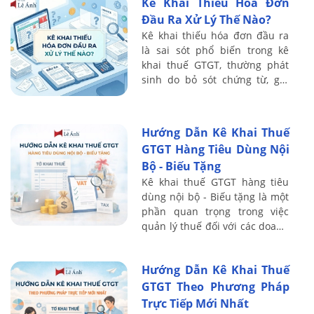
Kê Khai Thiếu Hóa Đơn
Đầu Ra Xử Lý Thế Nào?
Kê khai thiếu hóa đơn đầu ra
là sai sót phổ biến trong kê
khai thuế GTGT, thường phát
sinh do bỏ sót chứng từ, ghi
nhận doanh thu chưa đầy đủ
hoặc sai thời điểm xuất hóa
đơn. Hệ ...
Hướng Dẫn Kê Khai Thuế
GTGT Hàng Tiêu Dùng Nội
Bộ - Biếu Tặng
Kê khai thuế GTGT hàng tiêu
dùng nội bộ - Biếu tặng là một
phần quan trọng trong việc
quản lý thuế đối với các doanh
nghiệp, đặc biệt là khi có các
giao dịch biếu tặng hoặc tiêu
Hướng Dẫn Kê Khai Thuế
...
GTGT Theo Phương Pháp
Trực Tiếp Mới Nhất