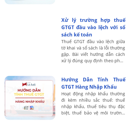
giảm bớt gánh nặng tài chính
và gia tăng năng lực cạnh
tranh cho doanh ...
Xử lý trường hợp thuế
GTGT đầu vào lệch với sổ
sách kế toán
Thuế GTGT đầu vào lệch giữa
tờ khai và sổ sách là lỗi thường
gặp. Bài viết hướng dẫn cách
xử lý đúng quy định theo pháp
luật thuế hiện hành, cập nhật
mới nhất.
Hướng Dẫn Tính Thuế
GTGT Hàng Nhập Khẩu
Hoạt động nhập khẩu thường
đi kèm nhiều sắc thuế: thuế
nhập khẩu, thuế tiêu thụ đặc
biệt, thuế bảo vệ môi trường,
thuế GTGT ở khâu nhập khẩu…
Kế toán thuế nếu không nắm
chắc nguyên ...