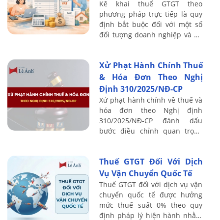
Kê khai thuế GTGT theo
phương pháp trực tiếp là quy
định bắt buộc đối với một số
đối tượng doanh nghiệp và hộ
kinh doanh cụ thể. Bài viết sau
Kế toán Lê Ánh sẽ hướng dẫn
Xử Phạt Hành Chính Thuế
chi tiết ...
& Hóa Đơn Theo Nghị
Định 310/2025/NĐ-CP
Xử phạt hành chính về thuế và
hóa đơn theo Nghị định
310/2025/NĐ-CP đánh dấu
bước điều chỉnh quan trọng
trong cơ chế quản lý tuân thủ
thuế, đặc biệt khi hệ thống hóa
Thuế GTGT Đối Với Dịch
đơn điện tử và ...
Vụ Vận Chuyển Quốc Tế
Thuế GTGT đối với dịch vụ vận
chuyển quốc tế được hưởng
mức thuế suất 0% theo quy
định pháp lý hiện hành nhằm