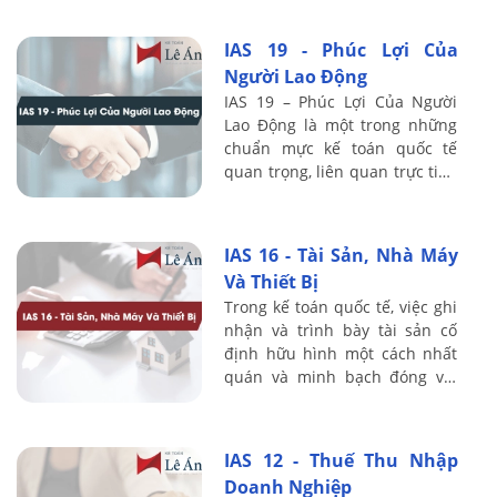
mực kế ...
IAS 19 - Phúc Lợi Của
Người Lao Động
IAS 19 – Phúc Lợi Của Người
Lao Động là một trong những
chuẩn mực kế toán quốc tế
quan trọng, liên quan trực tiếp
đến cách doanh nghiệp ghi
nhận các khoản chi phí và
nghĩa vụ tài ...
IAS 16 - Tài Sản, Nhà Máy
Và Thiết Bị
Trong kế toán quốc tế, việc ghi
nhận và trình bày tài sản cố
định hữu hình một cách nhất
quán và minh bạch đóng vai
trò rất quan trọng đối với chất
lượng báo cáo tài chính. Chuẩn
...
IAS 12 - Thuế Thu Nhập
Doanh Nghiệp