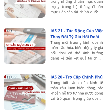
trong những chuẩn mực quan
trọng trong hệ thống Chuẩn
mực Báo cáo tài chính quốc tế
(IFRS), đặc biệt đối với các
doanh nghiệp có hoạt động
đầu tư dài ...
IAS 21 - Tác Động Của Việc
Thay Đổi Tỷ Giá Hối Đoái
Trong môi trường kinh doanh
toàn cầu hóa, biến động tỷ giá
hối đoái có thể ảnh hưởng
đáng kể đến kết quả tài chính
và giá trị tài sản của doanh
nghiệp. Chuẩn mực kế toán
quốc tế ...
IAS 20 - Trợ Cấp Chính Phủ
Trong bối cảnh nền kinh tế
toàn cầu luôn biến động, các
khoản hỗ trợ từ nhà nước đóng
vai trò quan trọng giúp doanh
nghiệp duy trì hoạt động và
thúc đẩy phát triển. Chuẩn