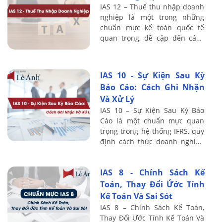
IAS 12 – Thuế thu nhập doanh
nghiệp là một trong những
chuẩn mực kế toán quốc tế
quan trọng, đề cập đến cách
ghi nhận và trình bày nghĩa vụ
thuế thu nhập hiện hành và
thuế hoãn lại ...
IAS 10 - Sự Kiện Sau Kỳ
Báo Cáo: Cách Ghi Nhận
Và Xử Lý
IAS 10 – Sự Kiện Sau Kỳ Báo
Cáo là một chuẩn mực quan
trọng trong hệ thống IFRS, quy
định cách thức doanh nghiệp
xử lý các sự kiện phát sinh sau
ngày kết thúc kỳ kế toán nhưng
IAS 8 - Chính Sách Kế
...
Toán, Thay Đổi Ứớc Tính
Kế Toán Và Sai Sót
IAS 8 – Chính Sách Kế Toán,
Thay Đổi Ước Tính Kế Toán Và