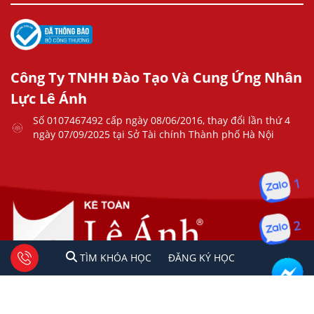
Công Ty TNHH Đào Tạo Và Cung Ứng Nhân
Lực Lê Ánh
Số 0107467492 cấp ngày 08/06/2016, thay đổi lần thứ 4
ngày 07/09/2025 tại Sở Tài chính Thành phố Hà Nội
1
2
1
2
Tư vấn facebook
TÌM KHÓA HỌC
ĐĂNG KÍ HỌC
TÌM KHÓA HỌC
ĐĂNG KÝ HỌC
Copyright © 2023 Kế Toán Lê Ánh. All rights reserved