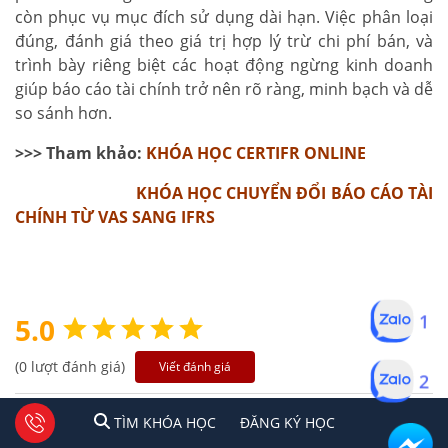
còn phục vụ mục đích sử dụng dài hạn. Việc phân loại
đúng, đánh giá theo giá trị hợp lý trừ chi phí bán, và
trình bày riêng biệt các hoạt động ngừng kinh doanh
giúp báo cáo tài chính trở nên rõ ràng, minh bạch và dễ
so sánh hơn.
>>> Tham khảo:
KHÓA HỌC CERTIFR ONLINE
KHÓA HỌC CHUYỂN ĐỔI BÁO CÁO TÀI
CHÍNH TỪ VAS SANG IFRS
1
5.0
(0 lượt đánh giá)
Viết đánh giá
2
0%
5
1
2
Tư vấn facebook
TÌM KHÓA HỌC
ĐĂNG KÍ HỌC
TÌM KHÓA HỌC
ĐĂNG KÝ HỌC
0%
4