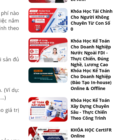
Khóa Học Tài Chính
 phí nào
Cho Người Không
Việc nắm
Chuyên Từ Con Số
ính theo
0
Khóa Học Kế Toán
Cho Doanh Nghiệp
Nước Ngoài FDI -
Thực Chiến, Đúng
i sản đủ
Nghề, Lương Cao
Khóa Học Kế Toán
Cho Doanh Nghiệp
(Đào Tạo In-house)
Online & Offline
. (Ví dụ:
n…)
Khóa Học Kế Toán
Xây Dựng Chuyên
 giá trị
Sâu - Thực Chiến
Theo Công Trình
KHÓA HỌC CertIFR
Online