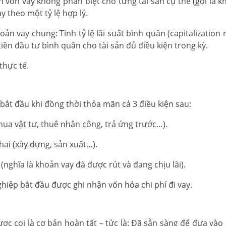
ốn vay không phân biệt cho từng tài sản cụ thể (gọi là k
y theo một tỷ lệ hợp lý.
ản vay chung: Tính tỷ lệ lãi suất bình quân (capitalization 
iền đầu tư bình quân cho tài sản đủ điều kiện trong kỳ.
thực tế.
ỉ bắt đầu khi đồng thời thỏa mãn cả 3 điều kiện sau:
í mua vật tư, thuê nhân công, trả ứng trước…).
hai (xây dựng, sản xuất…).
(nghĩa là khoản vay đã được rút và đang chịu lãi).
ghiệp bắt đầu được ghi nhận vốn hóa chi phí đi vay.
được coi là cơ bản hoàn tất – tức là: Đã sẵn sàng để đưa và