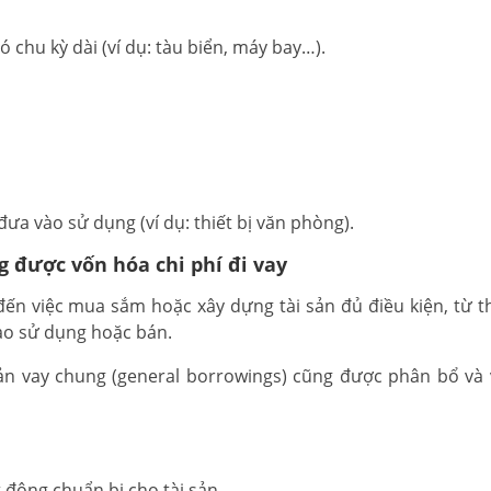
 chu kỳ dài (ví dụ: tàu biển, máy bay…).
đưa vào sử dụng (ví dụ: thiết bị văn phòng).
g được vốn hóa chi phí đi vay
 đến việc mua sắm hoặc xây dựng tài sản đủ điều kiện, từ t
vào sử dụng hoặc bán.
oản vay chung (general borrowings) cũng được phân bổ và
t động chuẩn bị cho tài sản.