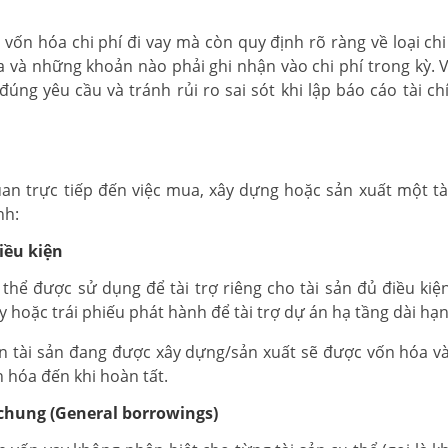
ốn hóa chi phí đi vay mà còn quy định rõ ràng về loại chi
 và những khoản nào phải ghi nhận vào chi phí trong kỳ. 
đúng yêu cầu và tránh rủi ro sai sót khi lập báo cáo tài ch
quan trực tiếp đến việc mua, xây dựng hoặc sản xuất một tà
nh:
điều kiện
 thể được sử dụng để tài trợ riêng cho tài sản đủ điều kiện
hoặc trái phiếu phát hành để tài trợ dự án hạ tầng dài hạ
ian tài sản đang được xây dựng/sản xuất sẽ được vốn hóa vào
n hóa đến khi hoàn tất.
 chung (General borrowings)