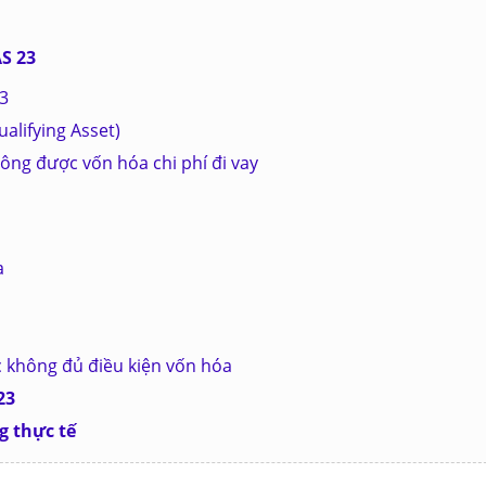
AS 23
23
ualifying Asset)
ông được vốn hóa chi phí đi vay
a
c không đủ điều kiện vốn hóa
23
g thực tế