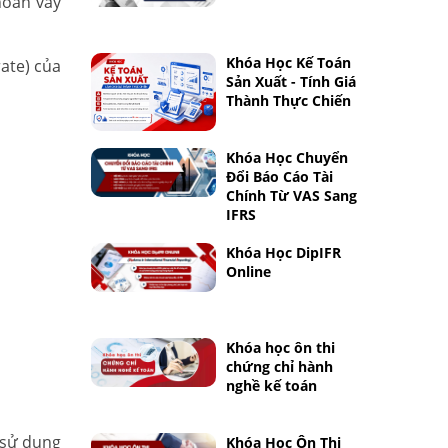
hoản vay
Khóa Học Kế Toán
rate) của
Sản Xuất - Tính Giá
Thành Thực Chiến
Khóa Học Chuyển
Đổi Báo Cáo Tài
Chính Từ VAS Sang
IFRS
Khóa Học DipIFR
Online
Khóa học ôn thi
chứng chỉ hành
nghề kế toán
o sử dụng
Khóa Học Ôn Thi