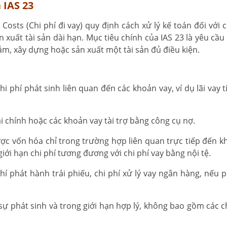
 IAS 23
sts (Chi phí đi vay) quy định cách xử lý kế toán đối với ch
 xuất tài sản dài hạn. Mục tiêu chính của IAS 23 là yêu cầu
sắm, xây dựng hoặc sản xuất một tài sản đủ điều kiện.
i phí phát sinh liên quan đến các khoản vay, ví dụ lãi vay 
ài chính hoặc các khoản vay tài trợ bằng công cụ nợ.
c vốn hóa chỉ trong trường hợp liên quan trực tiếp đến k
iới hạn chi phí tương đương với chi phí vay bằng nội tệ.
í phát hành trái phiếu, chi phí xử lý vay ngân hàng, nếu p
sự phát sinh và trong giới hạn hợp lý, không bao gồm các ch