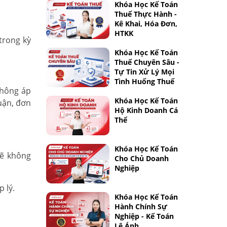
Khóa Học Kế Toán
Thuế Thực Hành -
Kê Khai, Hóa Đơn,
HTKK
trong kỳ
Khóa Học Kế Toán
Thuế Chuyên Sâu -
Tự Tin Xử Lý Mọi
Tình Huống Thuế
không áp
Khóa Học Kế Toán
uận, đơn
Hộ Kinh Doanh Cá
Thể
Khóa Học Kế Toán
 sẽ không
Cho Chủ Doanh
Nghiệp
 lý.
Khóa Học Kế Toán
Hành Chính Sự
Nghiệp - Kế Toán
Lê Ánh