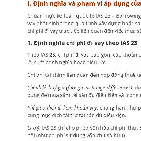
I. Định nghĩa và phạm vi áp dụng của
Chuẩn mực kế toán quốc tế IAS 23 – Borrowing Co
vay phát sinh trong quá trình xây dựng hoặc sản
chi phí đi vay trực tiếp liên quan đến việc mua 
1. Định nghĩa chi phí đi vay theo IAS 23
Theo IAS 23, chi phí đi vay bao gồm các khoản ch
lãi suất danh nghĩa hoặc hiệu lực.
Chi phí tài chính liên quan đến hợp đồng thuê t
Chênh lệch tỷ giá (foreign exchange differences):
đượ
dùng để mua sắm tài sản đủ điều kiện và trong g
Phí giao dịch đi kèm khoản vay:
chẳng hạn như ph
cùng mục đích tài trợ tài sản đủ điều kiện.
Lưu ý:
IAS 23 chỉ cho phép vốn hóa chi phí thực 
hội (như chi phí sử dụng vốn chủ sở hữu).