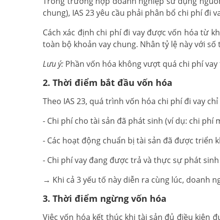
Trong trường hợp doanh nghiệp sử dụng nguồn v
chung), IAS 23 yêu cầu phải phân bổ chi phí đi va
Cách xác định chi phí đi vay được vốn hóa từ kho
toàn bộ khoản vay chung. Nhân tỷ lệ này với số t
Lưu ý:
Phần vốn hóa không vượt quá chi phí vay 
2. Thời điểm bắt đầu vốn hóa
Theo IAS 23, quá trình vốn hóa chi phí đi vay ch
- Chi phí cho tài sản đã phát sinh (ví dụ: chi ph
- Các hoạt động chuẩn bị tài sản đã được triển k
- Chi phí vay đang được trả và thực sự phát sinh 
→ Khi cả 3 yếu tố này diễn ra cùng lúc, doanh n
3. Thời điểm ngừng vốn hóa
Việc vốn hóa kết thúc khi tài sản đủ điều kiện 