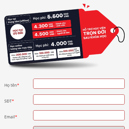
Họ tên
*
SĐT
*
Email
*