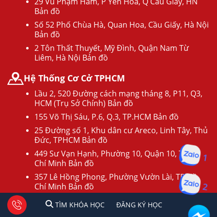
29 Vũ Phạm Hàm, P Yên Hòa, Q Cầu Giấy, HN
Bản đồ
Số 52 Phố Chùa Hà, Quan Hoa, Cầu Giấy, Hà Nội
Bản đồ
2 Tôn Thất Thuyết, Mỹ Đình, Quận Nam Từ
Liêm, Hà Nội Bản đồ
Hệ Thống Cơ Cở TPHCM
Lầu 2, 520 Đường cách mạng tháng 8, P11, Q3,
HCM (Trụ Sở Chính) Bản đồ
155 Võ Thị Sáu, P.6, Q.3, TP.HCM Bản đồ
25 Đường số 1, Khu dân cư Areco, Linh Tây, Thủ
Đức, TPHCM Bản đồ
1
449 Sư Vạn Hạnh, Phường 10, Quận 10, TP Hồ
Chí Minh Bản đồ
357 Lê Hồng Phong, Phường Vườn Lài, TP Hồ
2
Chí Minh Bản đồ
Số 9 Tô Hiến Thành, Phường 13, Quận 10, TP Hồ
1
2
Tư vấn facebook
TÌM KHÓA HỌC
ĐĂNG KÍ HỌC
TÌM KHÓA HỌC
ĐĂNG KÝ HỌC
Chí Minh Bản đồ