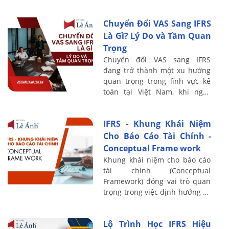
chỉ là xu hướng mà còn là nhu
cầu tất yếu đối với các doanh
Chuyển Đổi VAS Sang IFRS
...
Là Gì? Lý Do và Tầm Quan
Trọng
Chuyển đổi VAS sang IFRS
đang trở thành một xu hướng
quan trọng trong lĩnh vực kế
toán tại Việt Nam, khi ngày
càng nhiều doanh nghiệp
nhận thấy lợi ích của việc áp
IFRS - Khung Khái Niệm
dụng các chuẩn ...
Cho Báo Cáo Tài Chính -
Conceptual Frame work
Khung khái niệm cho báo cáo
tài chính (Conceptual
Framework) đóng vai trò quan
trọng trong việc định hướng và
xây dựng các nguyên tắc kế
toán quốc tế. Bài viết này Kế
Lộ Trình Học IFRS Hiệu
toán Lê Ánh ...