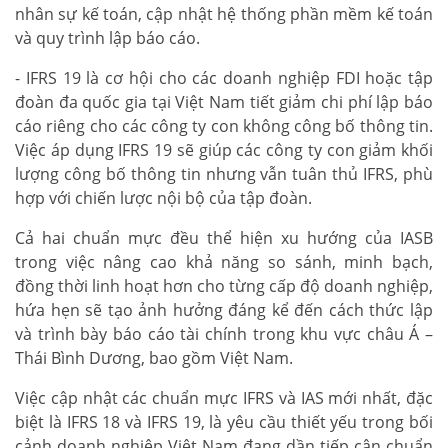
nhân sự kế toán, cập nhật hệ thống phần mềm kế toán
và quy trình lập báo cáo.
- IFRS 19 là cơ hội cho các doanh nghiệp FDI hoặc tập
đoàn đa quốc gia tại Việt Nam tiết giảm chi phí lập báo
cáo riêng cho các công ty con không công bố thông tin.
Việc áp dụng IFRS 19 sẽ giúp các công ty con giảm khối
lượng công bố thông tin nhưng vẫn tuân thủ IFRS, phù
hợp với chiến lược nội bộ của tập đoàn.
Cả hai chuẩn mực đều thể hiện xu hướng của IASB
trong việc nâng cao khả năng so sánh, minh bạch,
đồng thời linh hoạt hơn cho từng cấp độ doanh nghiệp,
hứa hẹn sẽ tạo ảnh hưởng đáng kể đến cách thức lập
và trình bày báo cáo tài chính trong khu vực châu Á –
Thái Bình Dương, bao gồm Việt Nam.
Việc cập nhật các chuẩn mực IFRS và IAS mới nhất, đặc
biệt là IFRS 18 và IFRS 19, là yêu cầu thiết yếu trong bối
cảnh doanh nghiệp Việt Nam đang dần tiếp cận chuẩn