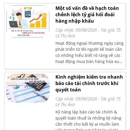
nhất và rất dễ sử dụng.
Một số vấn đề về hạch toán
chênh lệch tỷ giá hối đoái
hàng nhập khẩu
Cập nhật: 09/08/2026
- Tác giả:
TS
Lê Thị Ánh
Hoạt động ngoại thương ngày càng
phát triển từ đó người kế toán cần
có những hiểu biết rõ ràng về các
hoạt động mua bán hàng hóa xuất
nhập khẩu. Trong bài viết dưới đây
các chuyên gia của kế toán Lê Ánh
Kinh nghiệm kiểm tra nhanh
sẽ chia sẻ một số vấn đề về hạch
báo cáo tài chính trước khi
toán chênh lệch tỷ giá hối đoái
quyết toán
hàng nhập khẩu. Các bạn theo dõi
chi tiết nhé!
Cập nhật: 09/08/2026
- Tác giả:
TS
Lê Thị Ánh
Kỹ năng lập báo cáo tài chính &
quyết toán thuế là những kỹ năng
cần thiết cho bất kỳ ai muốn làm