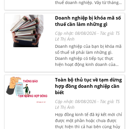
thuế doanh nghiệp. Vây từ tháng
12 đến tháng 03 kế toán phải làm
những gì.Kế toán Lê Ánh xin liệt kê
Doanh nghiệp bị khóa mã số
những đầu mục việc quan trọng
thuế cần làm những gì
mà bạn cần lưu ý nhé.
Cập nhật: 08/08/2026
- Tác giả:
TS
Lê Thị Ánh
Doanh nghiệp của bạn bị khóa mã
số thuế sẽ phải làm những gì.
Doanh nghiệp có tiếp tục thực
hiện hoạt động kinh doanh của
mình không, khi kê khai mã sô
thuế trong trường hợp này doanh
Toàn bộ thủ tục về tạm dừng
nghiệp cần lưu ý những gì. Kế toán
hợp đồng doanh nghiệp cần
Lê Ánh xin gửi đến bạn đọc bài viết
biết
nghiệp vụ chi tiết
Cập nhật: 08/08/2026
- Tác giả:
TS
Lê Thị Ánh
Hợp đồng kinh tế đã ký kết mới chỉ
được một phần hoặc chưa được
thực hiện thì cả hai bên cùng hủy