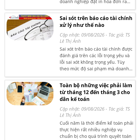
doanh nghiệp đặt in hóa đơn ra
sao? người mua không cung cấp
tên, địa chỉ, mã số thuế,… thì người
Sai sót trên báo cáo tài chính
bán có phải lập hóa đơn hay
xử lý như thế nào
không?,… Tất tần tật những câu hỏi
về hóa đơn chứng từ sẽ được kế
Cập nhật: 09/08/2026
- Tác giả:
TS
toán Lê Ánh giải đáp trong bài viết
Lê Thị Ánh
dưới đây, các bạn cùng tham khảo
Sai xót trên báo cáo tài chính được
nhé.
đánh giá trên các lỗi trọng yêu và
lỗi sai xót không trọng yếu. Tùy
theo mức độ sai phạm mà doanh
nghiệp có bị xử phạt hành chính
và truy thu thuế hay không.
Toàn bộ những việc phải làm
từ tháng 12 đến tháng 3 cho
dân kế toán
Cập nhật: 09/08/2026
- Tác giả:
TS
Lê Thị Ánh
Cuối năm là thời điểm kế toán phải
thực hiện rất nhiều nghiệp vụ
chuẩn bị cho quá trình quyêt toán