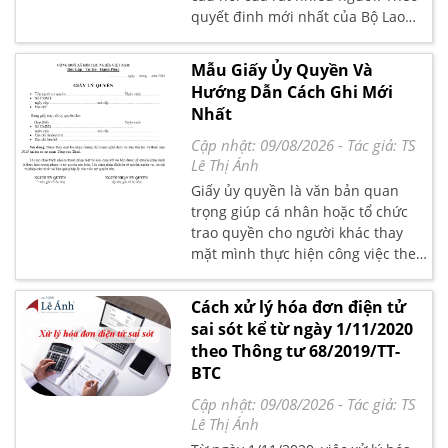
quyết đinh mới nhất của Bộ Lao
Động Thương Binh Xã Hội xét
duyệt phương án nghỉ tết nguyên
Mẫu Giấy Ủy Quyền Và
đán 2018 chi tiết sẽ là 07 ngày. Kế
Hướng Dẫn Cách Ghi Mới
toán Lê Ánh xin gửi đến bạn đọc
Nhất
nội dung chi tiết tại đây nhé
Cập nhật: 09/08/2026
- Tác giả:
TS
Lê Thị Ánh
Giấy ủy quyền là văn bản quan
trọng giúp cá nhân hoặc tổ chức
trao quyền cho người khác thay
mặt mình thực hiện công việc theo
quy định. Dù là làm thủ tục hành
chính, ký hợp đồng hay xử lý công
Cách xử lý hóa đơn điện tử
việc cá nhân, giấy ủy quyền cần
sai sót kể từ ngày 1/11/2020
được soạn thảo đúng chuẩn để
theo Thông tư 68/2019/TT-
đảm bảo tính pháp lý. Bài viết sau
BTC
Kế toán Lê Ánh chia sẻ đến bạn
đọc các mẫu giấy ủy quyền mới
Cập nhật: 09/08/2026
- Tác giả:
TS
nhất và hướng dẫn chi tiết cách
Lê Thị Ánh
ghi đầy đủ, chính xác, giúp bạn sử