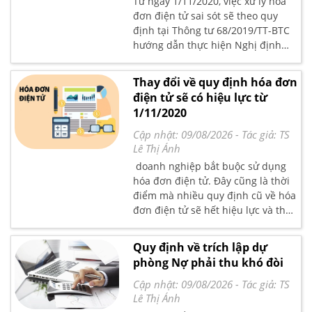
Từ ngày 1/11/2020, việc xử lý hóa
dụng dễ dàng trong thực tế.
đơn điện tử sai sót sẽ theo quy
định tại Thông tư 68/2019/TT-BTC
hướng dẫn thực hiện Nghị định
119/2018/NĐ-CP. Theo đó, sẽ có
một số thay đổi mà kế toán cần
Thay đổi về quy định hóa đơn
cập nhật kịp thời.
điện tử sẽ có hiệu lực từ
1/11/2020
Cập nhật: 09/08/2026
- Tác giả:
TS
Lê Thị Ánh
doanh nghiệp bắt buộc sử dụng
hóa đơn điện tử. Đây cũng là thời
điểm mà nhiều quy định cũ về hóa
đơn điện tử sẽ hết hiệu lực và thay
thế bằng các quy định mới tại
Quy định về trích lập dự
phòng Nợ phải thu khó đòi
Cập nhật: 09/08/2026
- Tác giả:
TS
Lê Thị Ánh