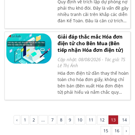
Quy định về trích lập dự phòng nợ
phải thu khó đòi. Đây là vấn đề gây
nhiều tranh cãi trên khắp các diễn
đàn Kế Toán. Đâu là căn cứ trích
lập dự phòng, cơ quan thuế liệu có
chấp nhận các mức dự phòng do
Giải đáp thắc mắc Hóa đơn
doanh nghiệp lập hay không
điện tử cho Bên Mua (Bên
tiếp nhận Hóa đơn điện tử)
Cập nhật: 08/08/2026
- Tác giả:
TS
Lê Thị Ánh
Hóa đơn điện tử dần thay thế hoàn
toàn cho hóa đơn giấy, không chỉ
bên bán (Bên xuất Hóa đơn điện
tử) phải hiểu và nắm chắc quy
định, hướng dẫn mà bên mua (bên
tiếp nhận Hóa đơn điện tử) cũng
cần hiểu và được giải đáp về
những vấn đề này.Kế toán Lê Ánh
‹
1
2
...
7
8
9
10
11
12
13
14
đã tổng hợp một số thắc mắc của
bạn đọc và xin giải đáp các thắc
15
16
›