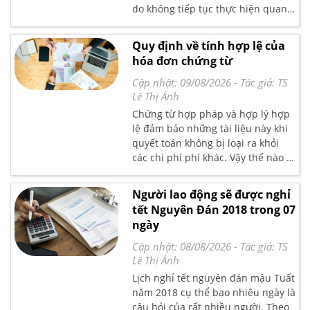
do không tiếp tục thực hiện quan
hệ đối tác nữa. Trường hợp doanh
nghiệp cần thực hiện những gì, kế
Quy định về tính hợp lệ của
toán Lê Ánh xin gửi đến bạn đọc
hóa đơn chứng từ
bài viết nghiệp vụ chi tiết tại đây
nhé.
Cập nhật: 09/08/2026
- Tác giả:
TS
Lê Thị Ánh
Chứng từ hợp pháp và hợp lý hợp
lệ đảm bảo những tài liệu này khi
quyết toán không bị loại ra khỏi
các chi phí phí khác. Vậy thế nào là
hóa đơn chứng từ hợp lệ. Kế toán
Lê Ánh xin gửi đến bạn đọc bài viết
Người lao động sẽ được nghỉ
nghiệp vụ chi tiết tại đây nhé .
tết Nguyên Đán 2018 trong 07
ngày
Cập nhật: 08/08/2026
- Tác giả:
TS
Lê Thị Ánh
Lịch nghỉ tết nguyên đán mậu Tuất
năm 2018 cụ thể bao nhiêu ngày là
câu hỏi của rất nhiều người. Theo