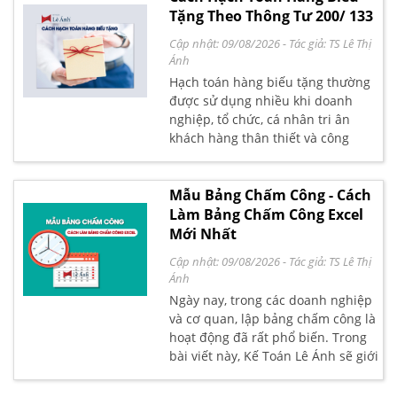
lương cho người lao động – Các
Tặng Theo Thông Tư 200/ 133
hinh thức trả lương
Cập nhật: 09/08/2026
- Tác giả:
TS Lê Thị
Ánh
Hạch toán hàng biếu tặng thường
được sử dụng nhiều khi doanh
nghiệp, tổ chức, cá nhân tri ân
khách hàng thân thiết và công
nhân viên của mình như biếu, tặng
hàng hóa, sản phẩm, dịch vụ. Vậy
khi đó hạch toán hàng biếu tặng
Mẫu Bảng Chấm Công - Cách
như thế nào theo Thông tư 200 và
Làm Bảng Chấm Công Excel
Thông tư 133?
Mới Nhất
Cập nhật: 09/08/2026
- Tác giả:
TS Lê Thị
Ánh
Ngày nay, trong các doanh nghiệp
và cơ quan, lập bảng chấm công là
hoạt động đã rất phổ biến. Trong
bài viết này, Kế Toán Lê Ánh sẽ giới
thiệu tới các bạn các mẫu bảng
chấm công cụ thể nhất, khoa học