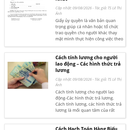
Cập nhật: 09/08/2026
- Tác giả:
TS Lê Thị
Ánh
Giấy ủy quyền là văn bản quan
trọng giúp cá nhân hoặc tổ chức
trao quyền cho người khác thay
mặt mình thực hiện công việc theo
quy định. Dù là làm thủ tục hành
chính, ký hợp đồng hay xử lý công
việc cá nhân, giấy ủy quyền cần
Cách tính lương cho người
được soạn thảo đúng chuẩn để
lao động – Các hình thức trả
đảm bảo tính pháp lý. Bài viết sau
lương
Kế toán Lê Ánh chia sẻ đến bạn
Cập nhật: 09/08/2026
- Tác giả:
TS Lê Thị
đọc các mẫu giấy ủy quyền mới
Ánh
nhất và hướng dẫn chi tiết cách
Cách tính lương cho người lao
ghi đầy đủ, chính xác, giúp bạn sử
động-Các hình thức trả lương.
dụng dễ dàng trong thực tế.
Cách tính lương, các hình thức trả
lương là mối quan tâm của rất
nhiều các bạn kế toán viên. Bài
viết sau đây, kế toán Lê Ánh xin
chia sẻ với các bạn Cách tính
Cách Hạch Toán Hàng Biếu