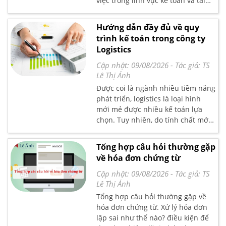
việc trong lĩnh vực kế toán và tài
chính. Tuy nhiên, việc làm thế nào
để kiểm tra xem báo cáo tài chính
Hướng dẫn đầy đủ về quy
đã lên đúng chưa và còn sai sót gì
trình kế toán trong công ty
không thì hiện nhiều kế toán vẫn
Logistics
chưa nắm rõ. Sau đây là một số kỹ
năng giúp kiểm tra nhanh báo cáo
Cập nhật: 09/08/2026
- Tác giả:
TS
tài chính, quyết toán thuế của
Lê Thị Ánh
mình trước khi in ra
Được coi là ngành nhiều tiềm năng
phát triển, logistics là loại hình
mới mẻ được nhiều kế toán lựa
chọn. Tuy nhiên, do tính chất mới
mẻ nên nhiều kế toán vẫn còn e dè
trong quy trình kế toán ở công ty
Tổng hợp câu hỏi thường gặp
logistics. Căn cứ vào nghiệp vụ
về hóa đơn chứng từ
trong quy trình hạch toán, dưới
đây kế toán Lê Ánh sẽ đưa ra một
Cập nhật: 09/08/2026
- Tác giả:
TS
số ví dụ về quy trình kế toán
Lê Thị Ánh
Logistics để các bạn tham khảo.
Tổng hợp câu hỏi thường gặp về
hóa đơn chứng từ. Xử lý hóa đơn
lập sai như thế nào? điều kiện để