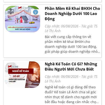
toán Lê Ánh.
Phần Mềm Kê Khai BHXH Cho
Doanh Nghiệp Dưới 100 Lao
Động
Cập nhật: 06/08/2026
- Tác giả:
TS
Lê Thị Ánh
Bài viết cung cấp thông tin về
phần mềm kê khai BHXH cho
doanh nghiệp dưới 100 lao động,
giải pháp giúp doanh nghiệp nhỏ
thực hiện nghĩa vụ bảo hiểm xã
hội một cách nhanh chóng, chính
Nghề Kế Toán Có Gì? Những
xác và tuân thủ đúng quy định
Điều Người Mới Chưa Biết
pháp lý. Bài viết làm rõ các lợi ích
như tiết kiệm thời gian, giảm sai
Cập nhật: 06/08/2026
- Tác giả:
TS
sót và tăng cường hiệu quả quản
Lê Thị Ánh
lý. Ngoài ra, bài viết giới thiệu các
Nghề kế toán có gì đáng để theo
phần mềm phổ biến như eBH,
đuổi? Kế toán Lê Ánh chia sẻ góc
VNPT-BHXH và iBHXH, với các tính
nhìn thực tế dành cho người mới
năng nổi bật như tính toán tự
bắt đầu hoặc đang cân nhắc chọn