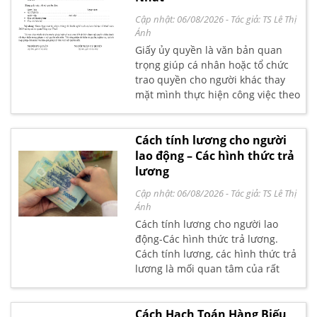
Cập nhật: 06/08/2026
- Tác giả:
TS Lê Thị
Ánh
Giấy ủy quyền là văn bản quan
trọng giúp cá nhân hoặc tổ chức
trao quyền cho người khác thay
mặt mình thực hiện công việc theo
quy định. Dù là làm thủ tục hành
chính, ký hợp đồng hay xử lý công
việc cá nhân, giấy ủy quyền cần
Cách tính lương cho người
được soạn thảo đúng chuẩn để
lao động – Các hình thức trả
đảm bảo tính pháp lý. Bài viết sau
lương
Kế toán Lê Ánh chia sẻ đến bạn
Cập nhật: 06/08/2026
- Tác giả:
TS Lê Thị
đọc các mẫu giấy ủy quyền mới
Ánh
nhất và hướng dẫn chi tiết cách
Cách tính lương cho người lao
ghi đầy đủ, chính xác, giúp bạn sử
động-Các hình thức trả lương.
dụng dễ dàng trong thực tế.
Cách tính lương, các hình thức trả
lương là mối quan tâm của rất
nhiều các bạn kế toán viên. Bài
viết sau đây, kế toán Lê Ánh xin
chia sẻ với các bạn Cách tính
Cách Hạch Toán Hàng Biếu