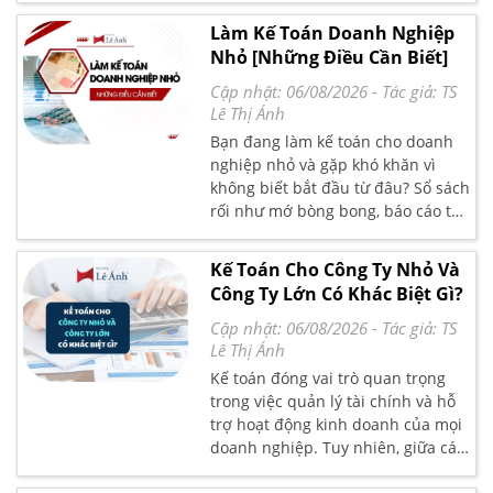
nhân dễ dàng tuân thủ quy định,
dữ liệu, phân tích số liệu và lập
Làm Kế Toán Doanh Nghiệp
nâng cao uy tín và đảm bảo an
báo cáo chuyên sâu. Tại Kế Toán
Nhỏ [Những Điều Cần Biết]
toàn pháp lý trong kinh doanh.
Lê Ánh, chúng tôi chia sẻ lộ trình
học Excel chi tiết, cùng tìm hiểu để
Cập nhật: 06/08/2026
- Tác giả:
TS
làm chủ công cụ văn phòng quan
Lê Thị Ánh
trọng này nhé!
Bạn đang làm kế toán cho doanh
nghiệp nhỏ và gặp khó khăn vì
không biết bắt đầu từ đâu? Sổ sách
rối như mớ bòng bong, báo cáo tài
chính không biết làm thế nào cho
đúng, khai báo thuế thì lo sợ bị
Kế Toán Cho Công Ty Nhỏ Và
phạt? Đây là những vấn đề rất phổ
Công Ty Lớn Có Khác Biệt Gì?
biến khi làm kế toán cho doanh
nghiệp nhỏ, nhất là khi bạn không
Cập nhật: 06/08/2026
- Tác giả:
TS
có nhiều kinh nghiệm hoặc phải
Lê Thị Ánh
làm đủ thứ việc cùng một lúc.
Kế toán đóng vai trò quan trọng
trong việc quản lý tài chính và hỗ
trợ hoạt động kinh doanh của mọi
doanh nghiệp. Tuy nhiên, giữa các
công ty nhỏ và công ty lớn, quy