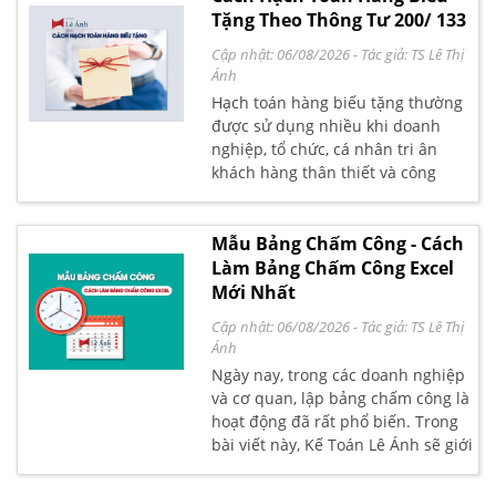
lương cho người lao động – Các
Tặng Theo Thông Tư 200/ 133
hinh thức trả lương
Cập nhật: 06/08/2026
- Tác giả:
TS Lê Thị
Ánh
Hạch toán hàng biếu tặng thường
được sử dụng nhiều khi doanh
nghiệp, tổ chức, cá nhân tri ân
khách hàng thân thiết và công
nhân viên của mình như biếu, tặng
hàng hóa, sản phẩm, dịch vụ. Vậy
khi đó hạch toán hàng biếu tặng
Mẫu Bảng Chấm Công - Cách
như thế nào theo Thông tư 200 và
Làm Bảng Chấm Công Excel
Thông tư 133?
Mới Nhất
Cập nhật: 06/08/2026
- Tác giả:
TS Lê Thị
Ánh
Ngày nay, trong các doanh nghiệp
và cơ quan, lập bảng chấm công là
hoạt động đã rất phổ biến. Trong
bài viết này, Kế Toán Lê Ánh sẽ giới
thiệu tới các bạn các mẫu bảng
chấm công cụ thể nhất, khoa học