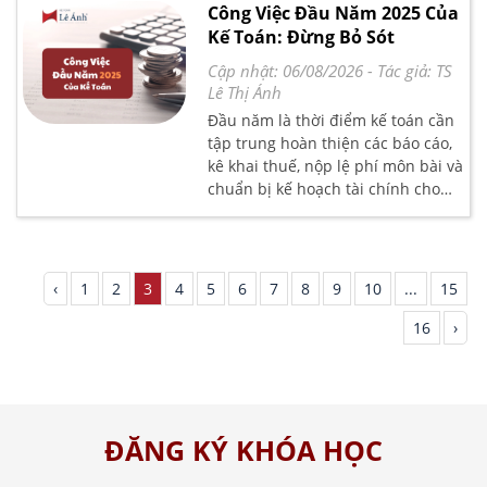
trình và cách thức thực hiện công
Công Việc Đầu Năm 2025 Của
việc kế toán có nhiều khác biệt rõ
Kế Toán: Đừng Bỏ Sót
rệt, từ phạm vi công việc, công cụ
sử dụng cho đến đội ngũ nhân sự.
Cập nhật: 06/08/2026
- Tác giả:
TS
Vậy kế toán cho công ty nhỏ và
Lê Thị Ánh
công ty lớn có khác biệt gì, và
Đầu năm là thời điểm kế toán cần
doanh nghiệp cần làm gì để tối ưu
tập trung hoàn thiện các báo cáo,
hệ thống kế toán theo quy mô của
kê khai thuế, nộp lệ phí môn bài và
mình? Hãy cùng tìm hiểu chi tiết
chuẩn bị kế hoạch tài chính cho
trong bài viết sau của Kế toán Lê
năm mới. Việc nắm rõ danh sách
Ánh.
công việc đầu năm 2025 của kế
toán sẽ giúp doanh nghiệp tuân
thủ các quy định pháp luật và tối
‹
1
2
3
4
5
6
7
8
9
10
...
15
ưu hoạt động tài chính. Tìm hiểu
chi tiết hơn ở bài viết sau của Kế
16
›
toán Lê Ánh.
ĐĂNG KÝ KHÓA HỌC