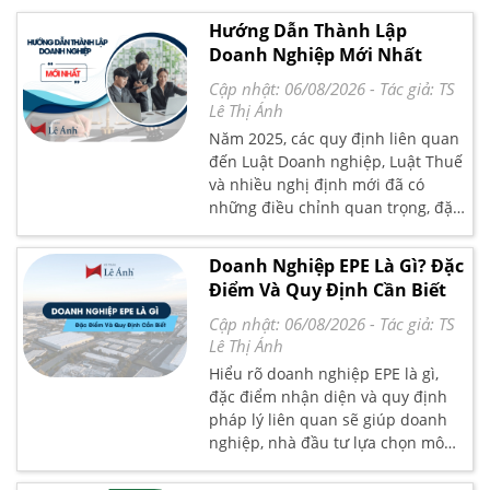
nhất và rất dễ sử dụng.
Hướng Dẫn Thành Lập
Doanh Nghiệp Mới Nhất
Cập nhật: 06/08/2026
- Tác giả:
TS
Lê Thị Ánh
Năm 2025, các quy định liên quan
đến Luật Doanh nghiệp, Luật Thuế
và nhiều nghị định mới đã có
những điều chỉnh quan trọng, đặc
biệt về thủ tục đăng ký, hóa đơn
điện tử và quản lý thuế. Bài viết
Doanh Nghiệp EPE Là Gì? Đặc
này của Kế toán Lê Ánh sẽ cung
Điểm Và Quy Định Cần Biết
cấp hướng dẫn chi tiết, cập nhật
nhất dành cho chủ doanh nghiệp,
Cập nhật: 06/08/2026
- Tác giả:
TS
cá nhân khởi nghiệp và nhà đầu
Lê Thị Ánh
tư, giúp bạn thực hiện quy trình
Hiểu rõ doanh nghiệp EPE là gì,
nhanh gọn, đúng pháp luật.
đặc điểm nhận diện và quy định
pháp lý liên quan sẽ giúp doanh
nghiệp, nhà đầu tư lựa chọn mô
hình phù hợp. Bài viết dưới đây Kế
toán Lê Ánh phân tích chi tiết đặc