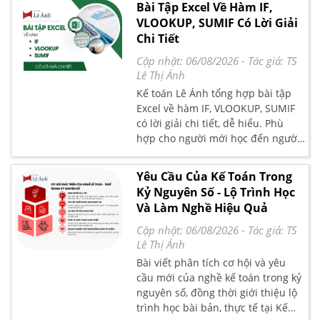
Bài Tập Excel Về Hàm IF,
điểm, ưu nhược điểm và so sánh
VLOOKUP, SUMIF Có Lời Giải
EPE với doanh nghiệp FDI để bạn
Chi Tiết
có cái nhìn toàn diện hơn.
Cập nhật: 06/08/2026
- Tác giả:
TS
Lê Thị Ánh
Kế toán Lê Ánh tổng hợp bài tập
Excel về hàm IF, VLOOKUP, SUMIF
có lời giải chi tiết, dễ hiểu. Phù
hợp cho người mới học đến người
đi làm cần áp dụng vào công việc
thực tế.
Yêu Cầu Của Kế Toán Trong
Kỷ Nguyên Số - Lộ Trình Học
Và Làm Nghề Hiệu Quả
Cập nhật: 06/08/2026
- Tác giả:
TS
Lê Thị Ánh
Bài viết phân tích cơ hội và yêu
cầu mới của nghề kế toán trong kỷ
nguyên số, đồng thời giới thiệu lộ
trình học bài bản, thực tế tại Kế