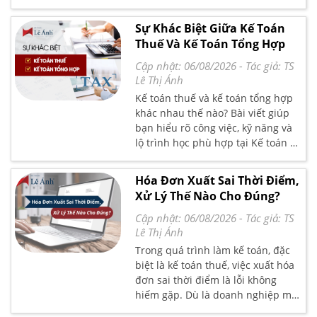
động, quản lý thông tin lao động,
nghề.
và cập nhật chính sách mới. Cuối
Sự Khác Biệt Giữa Kế Toán
cùng, bài viết hướng dẫn cách
Thuế Và Kế Toán Tổng Hợp
chọn phần mềm phù hợp, giúp
doanh nghiệp nhỏ dễ dàng kê khai
Cập nhật: 06/08/2026
- Tác giả:
TS
BHXH và bảo vệ quyền lợi cho
Lê Thị Ánh
người lao động.
Kế toán thuế và kế toán tổng hợp
khác nhau thế nào? Bài viết giúp
bạn hiểu rõ công việc, kỹ năng và
lộ trình học phù hợp tại Kế toán Lê
Ánh.
Hóa Đơn Xuất Sai Thời Điểm,
Xử Lý Thế Nào Cho Đúng?
Cập nhật: 06/08/2026
- Tác giả:
TS
Lê Thị Ánh
Trong quá trình làm kế toán, đặc
biệt là kế toán thuế, việc xuất hóa
đơn sai thời điểm là lỗi không
hiếm gặp. Dù là doanh nghiệp mới
thành lập hay đã hoạt động lâu