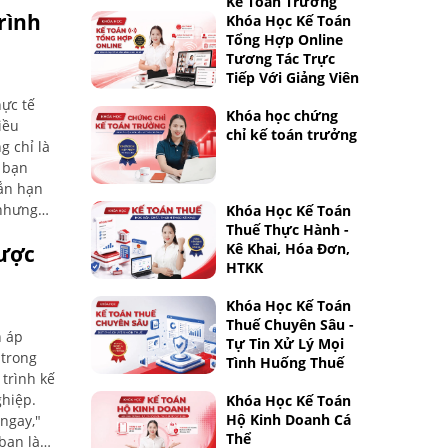
Kế Toán Trưởng
rình
Khóa Học Kế Toán
Tổng Hợp Online
Tương Tác Trực
Tiếp Với Giảng Viên
hực tế
Khóa học chứng
iều
chỉ kế toán trưởng
g chỉ là
 bạn
gắn hạn
 nhưng
Khóa Học Kế Toán
Thuế Thực Hành -
 mà khóa
Kê Khai, Hóa Đơn,
Được
HTKK
Khóa Học Kế Toán
Thuế Chuyên Sâu -
n áp
Tự Tin Xử Lý Mọi
 trong
Tình Huống Thuế
 trình kế
ghiệp.
Khóa Học Kế Toán
Hộ Kinh Doanh Cá
 ngay,"
Thể
bạn là