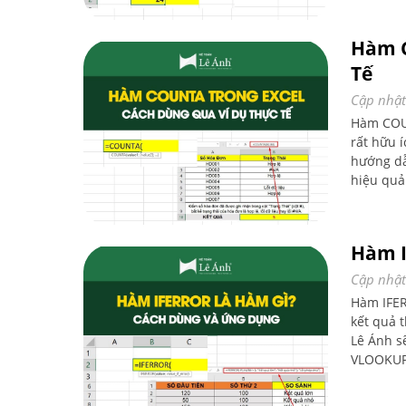
Hàm C
Tế
Cập nhật
Hàm COUN
rất hữu í
hướng dẫ
hiệu quả
Hàm I
Cập nhật
Hàm IFERR
kết quả 
Lê Ánh s
VLOOKUP,