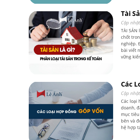
Tài S
Cập nhật
TÀI SẢN 
chốt tro
nghiệp. Đ
bài viết 
vững kiế
Các L
Cập nhật
Các loại
doanh, đ
mục tiêu
bên và đ
hệ hợp tá