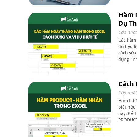
Hàm N
Dụ Th
Cập nhật
Các hàm 
dữ liệu l
cách sử 
dụng lin
Cách 
Cập nhật
Hàm PROD
biệt hữu 
này, Kế 
PRODUCT)