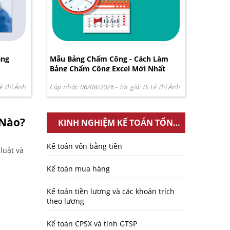
ặng
Mẫu Bảng Chấm Công - Cách Làm
Bảng Chấm Công Excel Mới Nhất
ê Thị Ánh
Cập nhật: 06/08/2026
- Tác giả:
TS Lê Thị Ánh
 Nào?
KINH NGHIỆM KẾ TOÁN TỔNG
HỢP
Kế toán vốn bằng tiền
luật và
Kế toán mua hàng
Kế toán tiền lương và các khoản trích
theo lương
Kế toán CPSX và tính GTSP