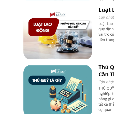
người mớ
Luật 
chính là
hội nghề
Cập nhật
là lựa c
Luật Lao
quy định
vai trò c
tiễn tron
Thủ Q
Cần T
Cập nhật
THỦ QUỸ 
nghiệp, t
năng gì đ
tất cả t
sự quan 