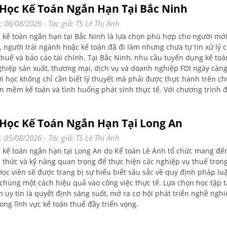
Học Kế Toán Ngắn Hạn Tại Bắc Ninh
: 06/08/2026
- Tác giả:
TS Lê Thị Ánh
 kế toán ngắn hạn tại Bắc Ninh là lựa chọn phù hợp cho người mới
, người trái ngành hoặc kế toán đã đi làm nhưng chưa tự tin xử lý 
thuế và báo cáo tài chính. Tại Bắc Ninh, nhu cầu tuyển dụng kế toán
hiệp sản xuất, thương mại, dịch vụ và doanh nghiệp FDI ngày càng 
ời học không chỉ cần biết lý thuyết mà phải được thực hành trên c
ần mềm kế toán và tình huống phát sinh thực tế. Với chương trình 
 đội ngũ giảng viên giàu kinh nghiệm, khóa học kế toán ngắn hạn tại
Kế toán Lê Ánh tổ chức không chỉ mang đến kiến thức nền tảng mà
Học Kế Toán Ngắn Hạn Tại Long An
 tự tin áp dụng hiệu quả vào công việc. Hãy cùng khám phá những l
à khóa học này mang lại!
: 05/08/2026
- Tác giả:
TS Lê Thị Ánh
 kế toán ngắn hạn tại Long An do Kế toán Lê Ánh tổ chức mang đế
n thức và kỹ năng quan trọng để thực hiện các nghiệp vụ thuế tro
Học viên sẽ được trang bị sự hiểu biết sâu sắc về quy định pháp luậ
chúng một cách hiệu quả vào công việc thực tế. Lựa chọn học tập t
 uy tín là quyết định sáng suốt, mở ra cơ hội phát triển nghề nghi
rong lĩnh vực kế toán thuế đầy triển vọng.