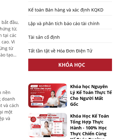
Kế toán Bán hàng và xác định KQKD
 bắt đầu,
Lập và phân tích báo cáo tài chính
chứng từ,
 tại các
Tài sản cố định
cao. Vì
hứng từ
Tất tần tật về Hóa Đơn Điện Tử
đào tạo
 Bắc
KHÓA HỌC
 còn giúp
ợi ích và
Khóa học Nguyên
n nền
Lý Kế Toán Thực Tế
Cho Người Mất
ng doanh
Gốc
t và cách
ại một
Khóa Học Kế Toán
ệp và
Tổng Hợp Thực
Hành - 100% Học
Thực Chiến Cùng