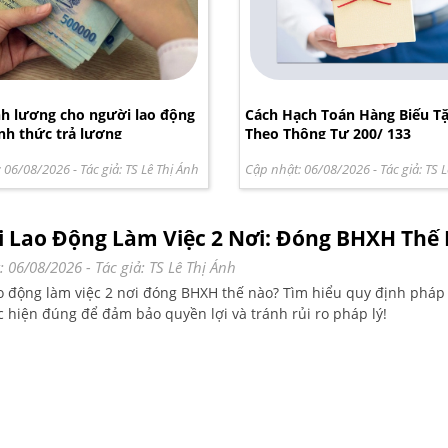
nh lương cho người lao động
Cách Hạch Toán Hàng Biếu T
ình thức trả lương
Theo Thông Tư 200/ 133
: 06/08/2026
- Tác giả:
TS Lê Thị Ánh
Cập nhật: 06/08/2026
- Tác giả:
TS L
 Lao Động Làm Việc 2 Nơi: Đóng BHXH Thế
: 06/08/2026
- Tác giả:
TS Lê Thị Ánh
o động làm việc 2 nơi đóng BHXH thế nào? Tìm hiểu quy định pháp 
c hiện đúng để đảm bảo quyền lợi và tránh rủi ro pháp lý!