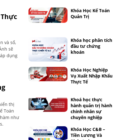
Khóa Học Kế Toán
 Thực
Quản Trị
Khóa học phân tích
n và số,
đầu tư chứng
 Ánh sẽ
khoán
 áp dụng
Khóa Học Nghiệp
Vụ Xuất Nhập Khẩu
Thực Tế
ng
Khoá học thực
iển thị
hành quản trị hành
Kế Toán
chính nhân sự
c hàm như
chuyên nghiệp
s.
Khóa Học C&B –
Tiền Lương Và