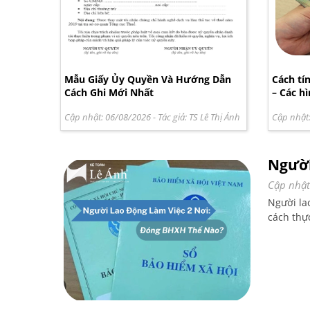
Mẫu Giấy Ủy Quyền Và Hướng Dẫn
Cách tí
Cách Ghi Mới Nhất
– Các h
Cập nhật: 06/08/2026
- Tác giả:
TS Lê Thị Ánh
Cập nhật
Người
Cập nhật
Người la
cách thự