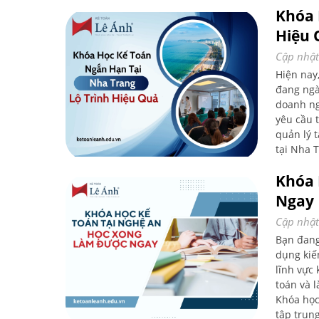
Khóa 
Hiệu 
Cập nhật
Hiện nay
đang ngà
doanh ng
yêu cầu 
quản lý 
tại Nha 
vẫn đảm 
Khóa 
học này m
Ngay
Cập nhật
Bạn đang
dụng kiế
lĩnh vực 
toán và 
Khóa học
tập trun