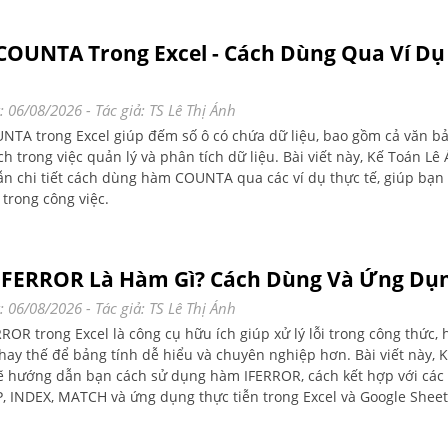
OUNTA Trong Excel - Cách Dùng Qua Ví Dụ
: 06/08/2026
- Tác giả:
TS Lê Thị Ánh
TA trong Excel giúp đếm số ô có chứa dữ liệu, bao gồm cả văn bả
ch trong việc quản lý và phân tích dữ liệu. Bài viết này, Kế Toán Lê
n chi tiết cách dùng hàm COUNTA qua các ví dụ thực tế, giúp bạn
 trong công việc.
FERROR Là Hàm Gì? Cách Dùng Và Ứng Dụ
: 06/08/2026
- Tác giả:
TS Lê Thị Ánh
OR trong Excel là công cụ hữu ích giúp xử lý lỗi trong công thức, h
thay thế để bảng tính dễ hiểu và chuyên nghiệp hơn. Bài viết này, 
ẽ hướng dẫn bạn cách sử dụng hàm IFERROR, cách kết hợp với cá
 INDEX, MATCH và ứng dụng thực tiễn trong Excel và Google Sheet