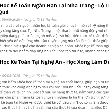
Học Kế Toán Ngắn Hạn Tại Nha Trang - Lộ T
Quả
: 06/08/2026
- Tác giả:
TS Lê Thị Ánh
, nhu cầu về nguồn nhân lực kế toán giỏi chuyên môn và kỹ năng t
y càng tăng cao. Tại Nha Trang – một thành phố năng động với nh
hiệp đang phát triển mạnh mẽ, việc sở hữu kiến thức kế toán khôn
thiết yếu để đáp ứng nhu cầu tuyển dụng mà còn là chìa khóa giúp
tài chính hiệu quả cho doanh nghiệp cá nhân. Khóa học kế toán n
Trang ra đời nhằm đáp ứng nhu cầu học tập thực tế, nhanh chóng
bảo chất lượng. Hãy cùng Kế toán Lê Ánh khám phá những lợi ích
Học Kế Toán Tại Nghệ An - Học Xong Làm 
ang lại trong bài viết này nhé!
: 05/08/2026
- Tác giả:
TS Lê Thị Ánh
 tìm kiếm Khóa học kế toán tại Nghệ An chất lượng, giúp bạn tự ti
n thức vào công việc ngay sau khi học? Với nhu cầu ngày càng tăng
kế toán và tài chính, việc sở hữu kỹ năng thực tế, nắm vững các quy
làm chủ phần mềm kế toán chuyên nghiệp là lợi thế lớn trong sự n
 kế toán tại Nghệ An được thiết kế với tiêu chí "học xong làm được
g vào thực hành và bám sát nhu cầu thực tế của doanh nghiệp. Dù 