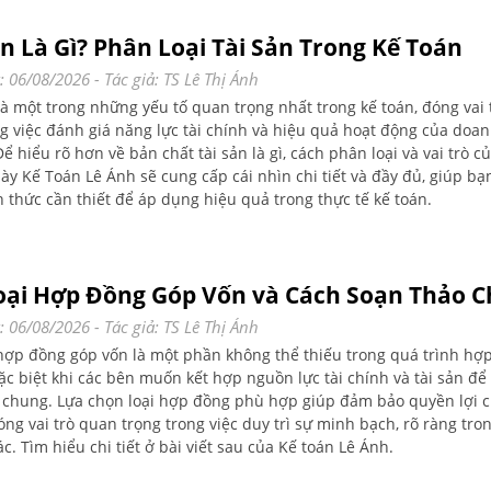
ản Là Gì? Phân Loại Tài Sản Trong Kế Toán
: 06/08/2026
- Tác giả:
TS Lê Thị Ánh
là một trong những yếu tố quan trọng nhất trong kế toán, đóng vai 
ng việc đánh giá năng lực tài chính và hiệu quả hoạt động của doa
ể hiểu rõ hơn về bản chất tài sản là gì, cách phân loại và vai trò củ
này Kế Toán Lê Ánh sẽ cung cấp cái nhìn chi tiết và đầy đủ, giúp b
n thức cần thiết để áp dụng hiệu quả trong thực tế kế toán.
oại Hợp Đồng Góp Vốn và Cách Soạn Thảo Ch
: 06/08/2026
- Tác giả:
TS Lê Thị Ánh
 hợp đồng góp vốn là một phần không thể thiếu trong quá trình hợp
ặc biệt khi các bên muốn kết hợp nguồn lực tài chính và tài sản để
 chung. Lựa chọn loại hợp đồng phù hợp giúp đảm bảo quyền lợi c
óng vai trò quan trọng trong việc duy trì sự minh bạch, rõ ràng tr
c. Tìm hiểu chi tiết ở bài viết sau của Kế toán Lê Ánh.