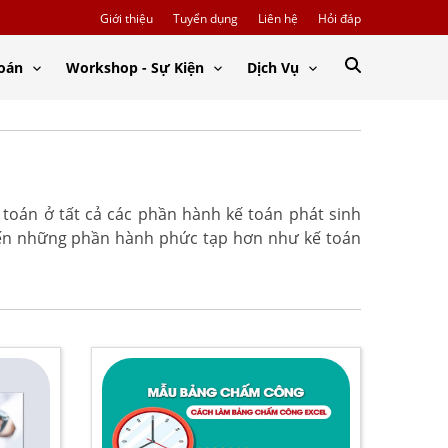
Giới thiệu
Tuyển dụng
Liên hệ
Hỏi đáp
Toán
Workshop - Sự Kiện
Dịch Vụ
 toán ở tất cả các phần hành kế toán phát sinh
đến những phần hành phức tạp hơn như kế toán