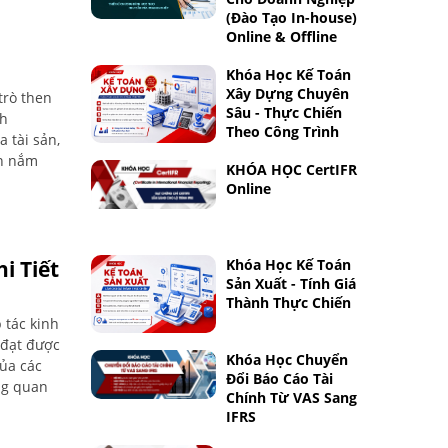
(Đào Tạo In-house)
Online & Offline
Khóa Học Kế Toán
Xây Dựng Chuyên
trò then
Sâu - Thực Chiến
nh
Theo Công Trình
a tài sản,
ạn nắm
KHÓA HỌC CertIFR
Online
i Tiết
Khóa Học Kế Toán
Sản Xuất - Tính Giá
Thành Thực Chiến
 tác kinh
 đạt được
Khóa Học Chuyển
ủa các
Đổi Báo Cáo Tài
ong quan
Chính Từ VAS Sang
IFRS