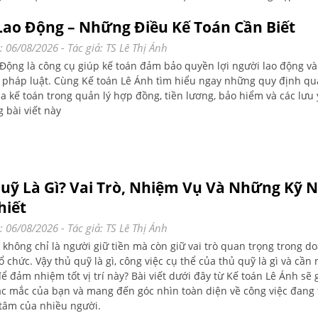
i bắt đầu hay đã có kinh nghiệm nhưng muốn nâng cao chuyên m
Lao Động – Những Điều Kế Toán Cần Biết
 khóa học giúp bạn nhanh chóng thành thạo nghiệp vụ kế toán và 
 nghiệp vững chắc. Hãy cùng Kế toán Lê Ánh tìm hiểu vì sao khóa h
: 06/08/2026
- Tác giả:
TS Lê Thị Ánh
họn hoàn hảo cho những ai muốn chinh phục lĩnh vực kế toán tại N
 Động là công cụ giúp kế toán đảm bảo quyền lợi người lao động và
 pháp luật. Cùng Kế toán Lê Ánh tìm hiểu ngay những quy định qu
ủa kế toán trong quản lý hợp đồng, tiền lương, bảo hiểm và các lưu 
g bài viết này
uỹ Là Gì? Vai Trò, Nhiệm Vụ Và Những Kỹ 
hiết
: 06/08/2026
- Tác giả:
TS Lê Thị Ánh
không chỉ là người giữ tiền mà còn giữ vai trò quan trọng trong d
ổ chức. Vậy thủ quỹ là gì, công việc cụ thể của thủ quỹ là gì và cần
ể đảm nhiệm tốt vị trí này? Bài viết dưới đây từ Kế toán Lê Ánh sẽ 
hắc mắc của bạn và mang đến góc nhìn toàn diện về công việc đang
tâm của nhiều người.