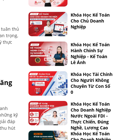
ôn, đây
mở ra cơ
Khóa Học Kế Toán
ọc này sẽ
Cho Chủ Doanh
ghệ An!
Nghiệp
 tuân thủ
an trọng,
ý thực
Khóa Học Kế Toán
Hành Chính Sự
Nghiệp - Kế Toán
Lê Ánh
Khóa Học Tài Chính
Cho Người Không
Năng
Chuyên Từ Con Số
0
Khóa Học Kế Toán
oanh
Cho Doanh Nghiệp
 những kỹ
Nước Ngoài FDI -
giải đáp
Thực Chiến, Đúng
Nghề, Lương Cao
 thu hút
Khóa Học Kế Toán
Cho Doanh Nghiệp