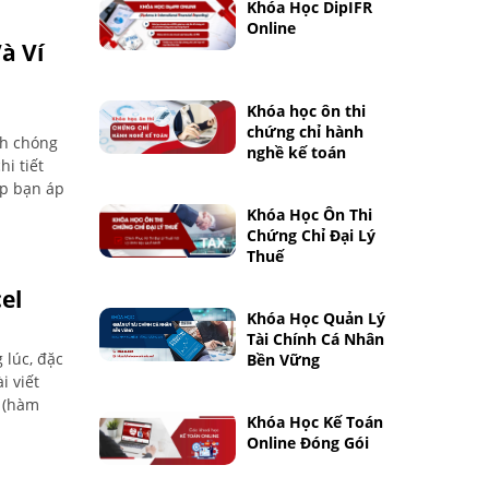
Khóa Học DipIFR
Online
à Ví
Khóa học ôn thi
chứng chỉ hành
nh chóng
nghề kế toán
hi tiết
úp bạn áp
Khóa Học Ôn Thi
Chứng Chỉ Đại Lý
Thuế
el
Khóa Học Quản Lý
Tài Chính Cá Nhân
 lúc, đặc
Bền Vững
i viết
l (hàm
Khóa Học Kế Toán
Online Đóng Gói