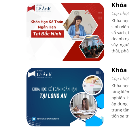
Khóa 
Cập nhật
Khóa học
sinh viên
sổ sách, 
doanh ng
vậy, ngư
thật, ph
thực tế,
Ninh do 
Khóa 
học viên
cơ hội m
Cập nhật
Khóa học
tảng kiế
nghiệp. 
áp dụng 
trung tâm
tiến xa t