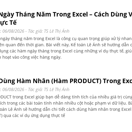
gày Tháng Năm Trong Excel – Cách Dùng V
ực Tế
: 06/08/2026
- Tác giả:
TS Lê Thị Ánh
ngày tháng năm trong Excel là công cụ quan trọng giúp xử lý nha
iên quan đến thời gian. Bài viết này, Kế toán Lê Ánh sẽ hướng dẫn c
dụng các hàm ngày tháng trong Excel cùng những ví dụ thực tế, gi
h hoạt vào công việc hàng ngày.
Dùng Hàm Nhân (Hàm PRODUCT) Trong Exc
: 06/08/2026
- Tác giả:
TS Lê Thị Ánh
UCT trong Excel giúp bạn dễ dàng tính tích của nhiều giá trị cùng
ích trong các bài toán tính nhân nhiều cột hoặc phạm vi dữ liệu. Bà
Toán Lê Ánh sẽ hướng dẫn chi tiết cách dùng hàm nhân trong Exce
 qua các ví dụ ứng dụng thực tế