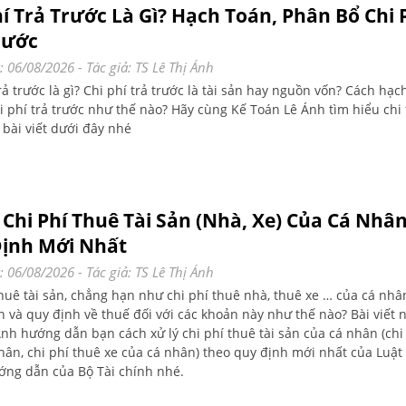
hí Trả Trước Là Gì? Hạch Toán, Phân Bổ Chi 
rước
: 06/08/2026
- Tác giả:
TS Lê Thị Ánh
rả trước là gì? Chi phí trả trước là tài sản hay nguồn vốn? Cách hạch
i phí trả trước như thế nào? Hãy cùng Kế Toán Lê Ánh tìm hiểu chi 
 bài viết dưới đây nhé
 Chi Phí Thuê Tài Sản (Nhà, Xe) Của Cá Nhâ
ịnh Mới Nhất
: 06/08/2026
- Tác giả:
TS Lê Thị Ánh
thuê tài sản, chẳng hạn như chi phí thuê nhà, thuê xe … của cá nhân
 và quy định về thuế đối với các khoản này như thế nào? Bài viết n
Ánh hướng dẫn bạn cách xử lý chi phí thuê tài sản của cá nhân (chi
hân, chi phí thuê xe của cá nhân) theo quy định mới nhất của Luật
ớng dẫn của Bộ Tài chính nhé.