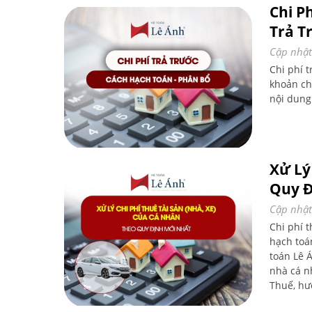
Chi P
Trả T
Cập nhật
Chi phí t
khoản ch
nội dung
Xử Lý
Quy Đ
Cập nhật
Chi phí 
hạch toán
toán Lê 
nhà cá n
Thuế, hư