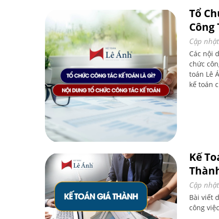
Tổ Ch
Công 
Cập nhật
Các nội 
chức công
toán Lê Á
kế toán c
Kế To
Thàn
Cập nhật
Bài viết 
công việc