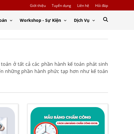
Giới thiệu
Tuyển dụng
Liên hệ
Hỏi đáp
Toán
Workshop - Sự Kiện
Dịch Vụ
 toán ở tất cả các phần hành kế toán phát sinh
đến những phần hành phức tạp hơn như kế toán