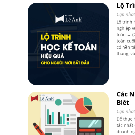
Lộ Tr
Cập nhật
Lộ trình
nghiệp vụ
toán → (
toán cuố
có nền t
tháng, vớ
doanh ng
Các N
Biết
Cập nhật
Để thực 
tắc nhất
doanh ng