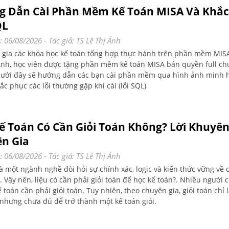
 Dẫn Cài Phần Mềm Kế Toán MISA Và Khắc
QL
: 06/08/2026
- Tác giả:
TS Lê Thị Ánh
 gia các khóa học kế toán tổng hợp thực hành trên phần mềm MISA
Ánh, học viên được tặng phần mềm kế toán MISA bản quyền full ch
 dưới đây sẽ hướng dẫn các bạn cài phần mềm qua hình ảnh minh h
hắc phục các lỗi thường gặp khi cài (lỗi SQL)
ế Toán Có Cần Giỏi Toán Không? Lời Khuyê
n Gia
: 06/08/2026
- Tác giả:
TS Lê Thị Ánh
là một ngành nghề đòi hỏi sự chính xác, logic và kiến thức vững về
. Vậy nên, liệu có cần phải giỏi toán để học kế toán?. Nhiều người 
 toán cần phải giỏi toán. Tuy nhiên, theo chuyên gia, giỏi toán chỉ 
 nhưng chưa đủ để trở thành một kế toán giỏi.