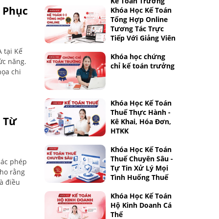
Kế Toán Trưởng
 Phục
Khóa Học Kế Toán
Tổng Hợp Online
Tương Tác Trực
Tiếp Với Giảng Viên
 tại Kế
Khóa học chứng
ức năng.
chỉ kế toán trưởng
ọa chi
Khóa Học Kế Toán
Thuế Thực Hành -
n Từ
Kê Khai, Hóa Đơn,
HTKK
Khóa Học Kế Toán
Thuế Chuyên Sâu -
 các phép
Tự Tin Xử Lý Mọi
cho rằng
Tình Huống Thuế
là điều
Khóa Học Kế Toán
Hộ Kinh Doanh Cá
Thể