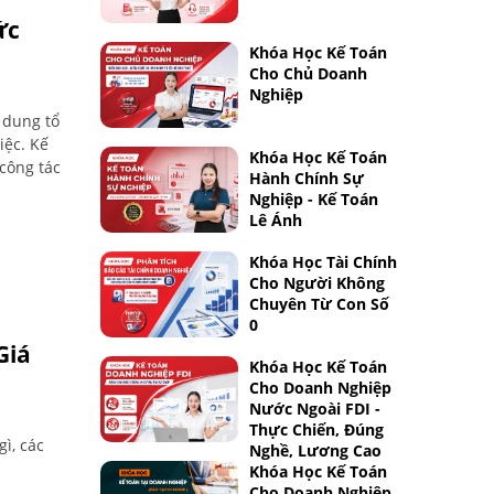
ức
Khóa Học Kế Toán
Cho Chủ Doanh
Nghiệp
 dung tổ
iệc. Kế
Khóa Học Kế Toán
 công tác
Hành Chính Sự
Nghiệp - Kế Toán
Lê Ánh
Khóa Học Tài Chính
Cho Người Không
Chuyên Từ Con Số
0
Giá
Khóa Học Kế Toán
Cho Doanh Nghiệp
Nước Ngoài FDI -
Thực Chiến, Đúng
gì, các
Nghề, Lương Cao
Khóa Học Kế Toán
Cho Doanh Nghiệp