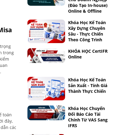
(Đào Tạo In-house)
Online & Offline
Khóa Học Kế Toán
Xây Dựng Chuyên
Misa
Sâu - Thực Chiến
Theo Công Trình
 trọng
KHÓA HỌC CertIFR
h trong
Online
 kiểm
quan
.
Khóa Học Kế Toán
Sản Xuất - Tính Giá
Thành Thực Chiến
Khóa Học Chuyển
Đổi Báo Cáo Tài
ế toán
Chính Từ VAS Sang
ới đây,
IFRS
 dẫn các