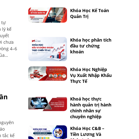
Khóa Học Kế Toán
Quản Trị
 tự
 lý kế
quyết
Khóa học phân tích
ời chưa
đầu tư chứng
 vòng 4–6
khoán
của
.
Khóa Học Nghiệp
Vụ Xuất Nhập Khẩu
Thực Tế
Cần
Khoá học thực
hành quản trị hành
chính nhân sự
chuyên nghiệp
 nguyên
Khóa Học C&B –
cáo
Tiền Lương Và
 tắc kế