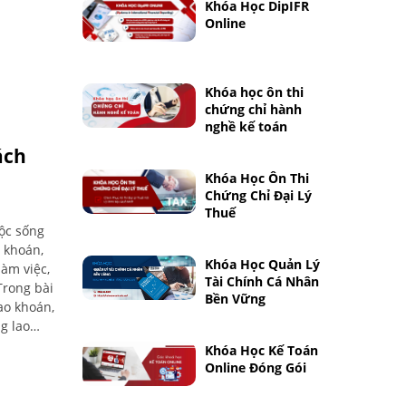
Khóa Học DipIFR
Online
Khóa học ôn thi
chứng chỉ hành
nghề kế toán
ách
Khóa Học Ôn Thi
Chứng Chỉ Đại Lý
Thuế
ộc sống
 khoán,
Khóa Học Quản Lý
làm việc,
Tài Chính Cá Nhân
Trong bài
Bền Vững
ao khoán,
g lao
Khóa Học Kế Toán
Online Đóng Gói