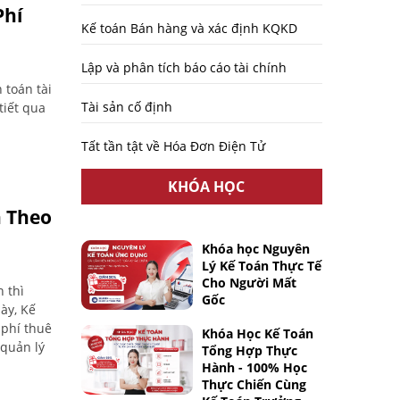
Phí
Kế toán Bán hàng và xác định KQKD
Lập và phân tích báo cáo tài chính
 toán tài
Tài sản cố định
tiết qua
Tất tần tật về Hóa Đơn Điện Tử
KHÓA HỌC
n Theo
Khóa học Nguyên
Lý Kế Toán Thực Tế
Cho Người Mất
 thì
Gốc
ày, Kế
 phí thuê
Khóa Học Kế Toán
 quản lý
Tổng Hợp Thực
Hành - 100% Học
Thực Chiến Cùng