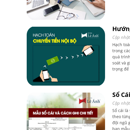
Hướng
Cập nhật
Hạch toá
trong cá
quá trìn
soát và g
trọng để
Sổ Cái
Cập nhật
Sổ cái là
theo từng
đội ngũ 
bạn mẫu 