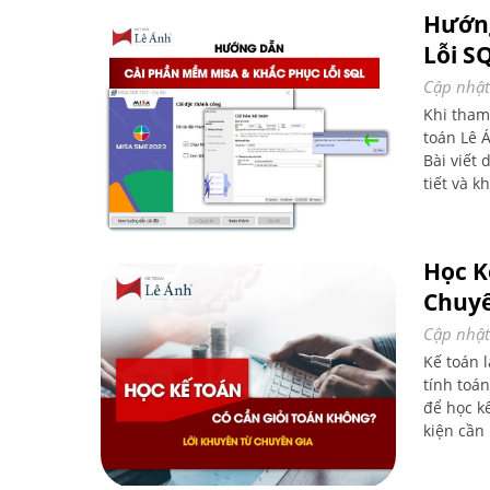
Hướng
Lỗi S
Cập nhật
Khi tham
toán Lê 
Bài viết
tiết và k
Học K
Chuyê
Cập nhật
Kế toán 
tính toán
để học kế
kiện cần