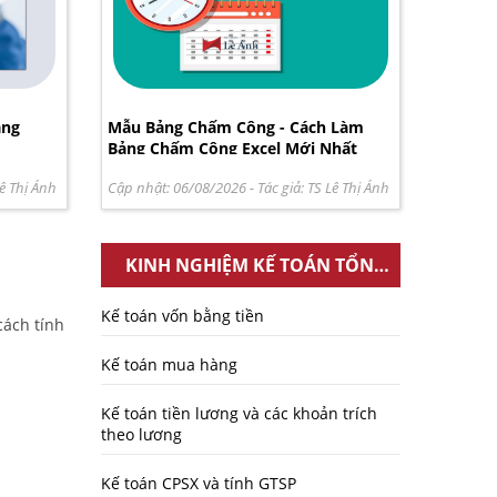
ặng
Mẫu Bảng Chấm Công - Cách Làm
Bảng Chấm Công Excel Mới Nhất
ê Thị Ánh
Cập nhật: 06/08/2026
- Tác giả:
TS Lê Thị Ánh
KINH NGHIỆM KẾ TOÁN TỔNG
HỢP
Kế toán vốn bằng tiền
cách tính
Kế toán mua hàng
Kế toán tiền lương và các khoản trích
theo lương
Kế toán CPSX và tính GTSP