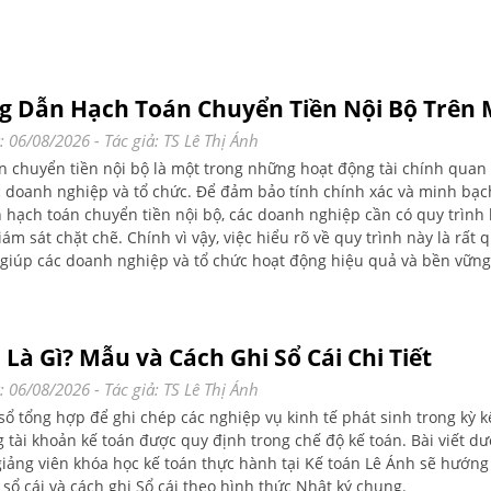
 Dẫn Hạch Toán Chuyển Tiền Nội Bộ Trên 
: 06/08/2026
- Tác giả:
TS Lê Thị Ánh
n chuyển tiền nội bộ là một trong những hoạt động tài chính quan
c doanh nghiệp và tổ chức. Để đảm bảo tính chính xác và minh bạc
h hạch toán chuyển tiền nội bộ, các doanh nghiệp cần có quy trình
iám sát chặt chẽ. Chính vì vậy, việc hiểu rõ về quy trình này là rất 
 giúp các doanh nghiệp và tổ chức hoạt động hiệu quả và bền vững
 Là Gì? Mẫu và Cách Ghi Sổ Cái Chi Tiết
: 06/08/2026
- Tác giả:
TS Lê Thị Ánh
 sổ tổng hợp để ghi chép các nghiệp vụ kinh tế phát sinh trong kỳ k
 tài khoản kế toán được quy định trong chế độ kế toán. Bài viết dư
giảng viên khóa học kế toán thực hành tại Kế toán Lê Ánh sẽ hướng
sổ cái và cách ghi Sổ cái theo hình thức Nhật ký chung.