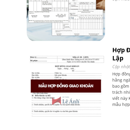
Hợp Đ
Lập
Cập nhật
Hợp đồng
hằng ngà
bao gồm 
trách nh
viết này
mẫu hợp 
động. Cù