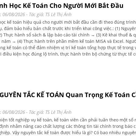
ình Học Kế Toán Cho Người Mới Bắt Đầu
: 06/08/2026
- Tác giả:
TS Lê Thị Ánh
 học kế toán hiệu quả cho người mới bắt đầu cần đi theo đúng trình
, đảm bảo hiểu bản chất trước khi triển khai công việc.: (1) Nguyên
2) Thực hành sổ sách & lập báo cáo tài chính → (3) Kê khai thuế & 
i năm → (4) Thực hành trên phần mềm kế toán MISA và Excel. Ngư
ảng kế toán có thể đảm nhiệm vị trí kế toán tổng hợp thực tế trong
i điều kiện học đúng lộ trình, thực hành trên bộ chứng từ thực tế 
hiệp và được hướng dẫn bởi giảng viên có kinh nghiệm thực chiến
GUYÊN TẮC KẾ TOÁN Quan Trọng Kế Toán 
: 06/08/2026
- Tác giả:
TS Lê Thị Ánh
hiện tốt nghiệp vụ kế toán, kế toán viên cần phải tuân theo một số
 định nhằm nâng cao chất lượng các thông tin tài chính trong báo 
hiệp. Vậy nguyên tắc kế toán được hiểu là gì? Có bao nhiêu nguyên