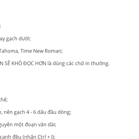
:
ay gạch dưới;
l, Tahoma, Time New Roman;
SẼ KHÓ ĐỌC HƠN là dùng các chữ in thường.
thể;
tự học xuất nhập khẩu
e, nên gạch 4 - 6 dấu đầu dòng;
guyên một đoạn văn dài;
 canh đều (nhấn Ctrl + J);