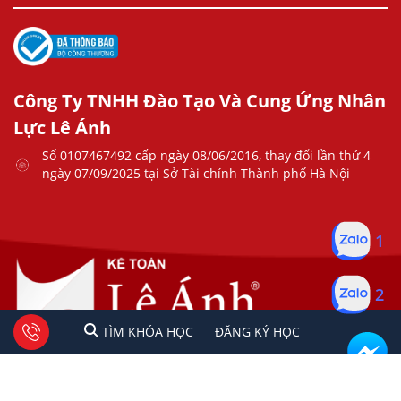
Công Ty TNHH Đào Tạo Và Cung Ứng Nhân
Lực Lê Ánh
Số 0107467492 cấp ngày 08/06/2016, thay đổi lần thứ 4
ngày 07/09/2025 tại Sở Tài chính Thành phố Hà Nội
1
2
1
2
Tư vấn facebook
TÌM KHÓA HỌC
ĐĂNG KÍ HỌC
TÌM KHÓA HỌC
ĐĂNG KÝ HỌC
Copyright © 2023 Kế Toán Lê Ánh. All rights reserved