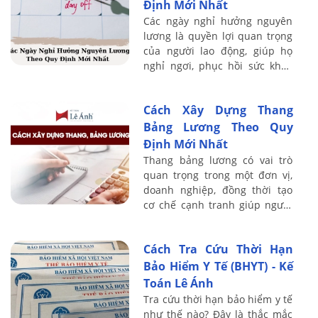
Định Mới Nhất
Các ngày nghỉ hưởng nguyên
lương là quyền lợi quan trọng
của người lao động, giúp họ
nghỉ ngơi, phục hồi sức khỏe
và tăng năng suất công việc.
Cách Xây Dựng Thang
Bảng Lương Theo Quy
Định Mới Nhất
Thang bảng lương có vai trò
quan trọng trong một đơn vị,
doanh nghiệp, đồng thời tạo
cơ chế cạnh tranh giúp người
lao động tích cực làm việc.
Trong bài viết này, Kế toán Lê
Cách Tra Cứu Thời Hạn
Ánh sẽ ...
Bảo Hiểm Y Tế (BHYT) - Kế
Toán Lê Ánh
Tra cứu thời hạn bảo hiểm y tế
như thế nào? Đây là thắc mắc