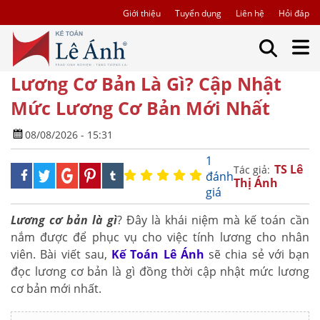
Giới thiệu
Tuyển dụng
Liên hệ
Hỏi đáp
Lương Cơ Bản Là Gì? Cập Nhật
Mức Lương Cơ Bản Mới Nhất
08/08/2026 - 15:31
1
TS Lê
Tác giả:
đánh
Thị Ánh
giá
Lương cơ bản là gì
? Đây là khái niệm mà kế toán cần
nắm được để phục vụ cho việc tính lương cho nhân
viên. Bài viết sau,
Kế Toán Lê Ánh
sẽ chia sẻ với bạn
đọc lương cơ bản là gì đồng thời cập nhật mức lương
cơ bản mới nhất.