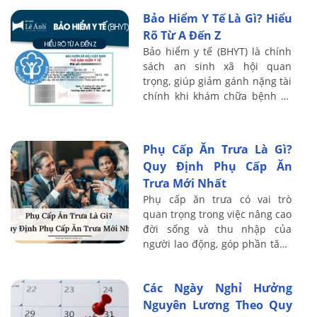
và thủ tục nhận bảo hiểm thất
Bảo Hiểm Y Tế Là Gì? Hiểu
...
Rõ Từ A Đến Z
Bảo hiểm y tế (BHYT) là chính
sách an sinh xã hội quan
trọng, giúp giảm gánh nặng tài
chính khi khám chữa bệnh và
đảm bảo quyền lợi chăm sóc
sức khỏe cho mọi người dân.
Tuy nhiên, ...
Phụ Cấp Ăn Trưa Là Gì?
Quy Định Phụ Cấp Ăn
Trưa Mới Nhất
Phụ cấp ăn trưa có vai trò
quan trọng trong việc nâng cao
đời sống và thu nhập của
người lao động, góp phần tăng
năng suất lao động, hiệu quả
sản xuất...
Các Ngày Nghỉ Hưởng
Nguyên Lương Theo Quy