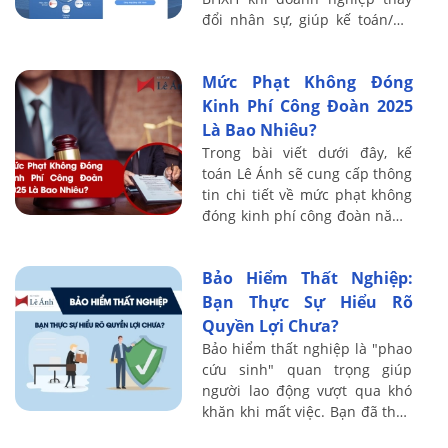
đổi nhân sự, giúp kế toán/HR
tránh truy thu và xử phạt.
Mức Phạt Không Đóng
Kinh Phí Công Đoàn 2025
Là Bao Nhiêu?
Trong bài viết dưới đây, kế
toán Lê Ánh sẽ cung cấp thông
tin chi tiết về mức phạt không
đóng kinh phí công đoàn năm ,
đồng thời hướng dẫn doanh
nghiệp cách thực hiện đúng
Bảo Hiểm Thất Nghiệp:
nghĩa vụ ...
Bạn Thực Sự Hiểu Rõ
Quyền Lợi Chưa?
Bảo hiểm thất nghiệp là "phao
cứu sinh" quan trọng giúp
người lao động vượt qua khó
khăn khi mất việc. Bạn đã thực
sự hiểu rõ quyền lợi, cách tính,