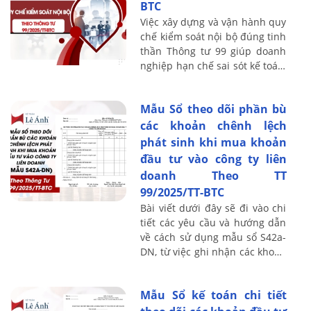
BTC
Việc xây dựng và vận hành quy
chế kiểm soát nội bộ đúng tinh
thần Thông tư 99 giúp doanh
nghiệp hạn chế sai sót kế toán,
phòng ngừa gian lận và nâng
cao chất lượng báo cáo tài ...
Mẫu Sổ theo dõi phần bù
các khoản chênh lệch
phát sinh khi mua khoản
đầu tư vào công ty liên
doanh Theo TT
99/2025/TT-BTC
Bài viết dưới đây sẽ đi vào chi
tiết các yêu cầu và hướng dẫn
về cách sử dụng mẫu sổ S42a-
DN, từ việc ghi nhận các khoản
chênh lệch đến các nguyên tắc
ghi sổ cần tuân thủ, giúp ...
Mẫu Sổ kế toán chi tiết