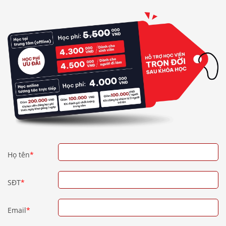
Họ tên
*
SĐT
*
Email
*