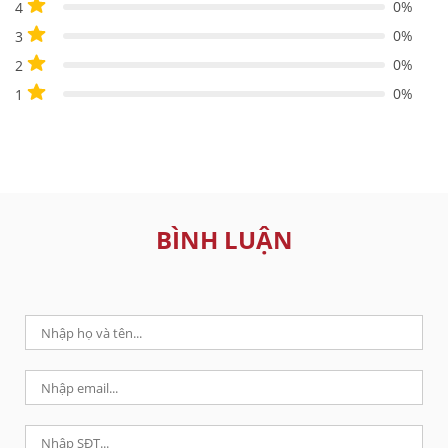
0%
4
0%
3
0%
2
0%
1
BÌNH LUẬN