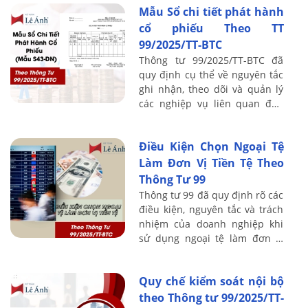
Mẫu Sổ chi tiết phát hành
thiệu ...
cổ phiếu Theo TT
99/2025/TT-BTC
Thông tư 99/2025/TT-BTC đã
quy định cụ thể về nguyên tắc
ghi nhận, theo dõi và quản lý
các nghiệp vụ liên quan đến
phát hành cổ phiếu. Bài viết
dưới đây của Kế toán Lê Ánh
Điều Kiện Chọn Ngoại Tệ
sẽ giới ...
Làm Đơn Vị Tiền Tệ Theo
Thông Tư 99
Thông tư 99 đã quy định rõ các
điều kiện, nguyên tắc và trách
nhiệm của doanh nghiệp khi
sử dụng ngoại tệ làm đơn vị
tiền tệ kế toán. Bài viết dưới
đây của Kế toán Lê Ánh sẽ làm
Quy chế kiểm soát nội bộ
rõ ...
theo Thông tư 99/2025/TT-