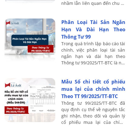
nhầm lẫn liên quan đến chu kỳ
kinh doanh, tái tài trợ khoản
vay, vi phạm điều khoản vay và
Phân Loại Tài Sản Ngắn
...
Hạn Và Dài Hạn Theo
Thông Tư 99
Trong quá trình lập báo cáo tài
chính, việc phân loại tài sản
ngắn hạn và dài hạn theo
Thông tư 99/2025/TT-BTC là nội
dung dễ bị nhầm lẫn và sai sót
nhất. Chỉ cần xác định không
Mẫu Sổ chi tiết cổ phiếu
...
mua lại của chính mình
Theo TT 99/2025/TT-BTC
Thông tư 99/2025/TT-BTC đã
quy định cụ thể về nguyên tắc
ghi nhận, theo dõi và quản lý
cổ phiếu mua lại của chính
doanh nghiệp. Bài viết dưới
đây của Kế toán Lê Ánh sẽ giới