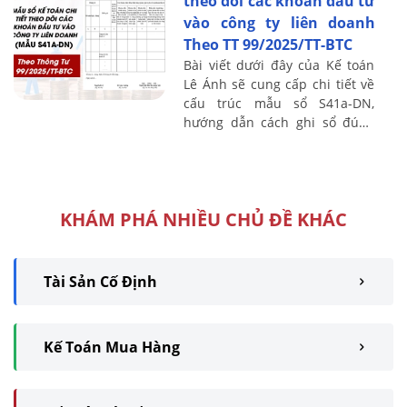
theo dõi các khoản đầu tư
vào công ty liên doanh
Theo TT 99/2025/TT-BTC
Bài viết dưới đây của Kế toán
Lê Ánh sẽ cung cấp chi tiết về
cấu trúc mẫu sổ S41a-DN,
hướng dẫn cách ghi sổ đúng
quy định và những lưu ý khi áp
dụng trong thực tế, nhằm giúp
doanh ...
KHÁM PHÁ NHIỀU CHỦ ĐỀ KHÁC
Tài Sản Cố Định
Kế Toán Mua Hàng