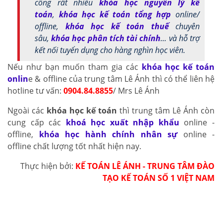
công rất nhiều
khóa học nguyên lý kế
toán
,
khóa học kế toán tổng hợp
online/
offline,
khóa học kế toán thuế
chuyên
sâu,
khóa học phân tích tài chính
... và hỗ trợ
kết nối tuyển dụng cho hàng nghìn học viên.
Nếu như bạn muốn tham gia các
khóa học kế toán
onlin
e & offline của trung tâm Lê Ánh thì có thể liên hệ
hotline tư vấn:
0904.84.8855
/ Mrs Lê Ánh
Ngoài các
khóa học kế toán
thì trung tâm Lê Ánh còn
cung cấp các
khoá học xuất nhập khẩu
online -
offline,
khóa học hành chính nhân sự
online -
offline chất lượng tốt nhất hiện nay.
Thực hiện bởi:
KẾ TOÁN LÊ ÁNH - TRUNG TÂM ĐÀO
TẠO KẾ TOÁN SỐ 1 VIỆT NAM