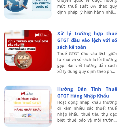
chuyển quốc tế được hưởng
mức thuế suất 0% theo quy
định pháp lý hiện hành nhằm
giảm bớt gánh nặng tài chính
và gia tăng năng lực cạnh
tranh cho doanh ...
Xử lý trường hợp thuế
GTGT đầu vào lệch với sổ
sách kế toán
Thuế GTGT đầu vào lệch giữa
tờ khai và sổ sách là lỗi thường
gặp. Bài viết hướng dẫn cách
xử lý đúng quy định theo pháp
luật thuế hiện hành, cập nhật
mới nhất.
Hướng Dẫn Tính Thuế
GTGT Hàng Nhập Khẩu
Hoạt động nhập khẩu thường
đi kèm nhiều sắc thuế: thuế
nhập khẩu, thuế tiêu thụ đặc
biệt, thuế bảo vệ môi trường,
thuế GTGT ở khâu nhập khẩu…