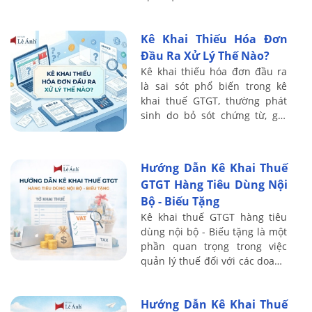
trong khi cung cấp thì mốc là
ngày thu tiền. Đây là chỉ tiêu ...
Kê Khai Thiếu Hóa Đơn
Đầu Ra Xử Lý Thế Nào?
Kê khai thiếu hóa đơn đầu ra
là sai sót phổ biến trong kê
khai thuế GTGT, thường phát
sinh do bỏ sót chứng từ, ghi
nhận doanh thu chưa đầy đủ
hoặc sai thời điểm xuất hóa
đơn. Hệ ...
Hướng Dẫn Kê Khai Thuế
GTGT Hàng Tiêu Dùng Nội
Bộ - Biếu Tặng
Kê khai thuế GTGT hàng tiêu
dùng nội bộ - Biếu tặng là một
phần quan trọng trong việc
quản lý thuế đối với các doanh
nghiệp, đặc biệt là khi có các
giao dịch biếu tặng hoặc tiêu
Hướng Dẫn Kê Khai Thuế
...