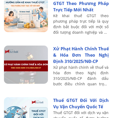
GTGT Theo Phương Pháp
Trực Tiếp Mới Nhất
Kê khai thuế GTGT theo
phương pháp trực tiếp là quy
định bắt buộc đối với một số
đối tượng doanh nghiệp và hộ
kinh doanh cụ thể. Bài viết sau
Kế toán Lê Ánh sẽ hướng dẫn
Xử Phạt Hành Chính Thuế
chi tiết ...
& Hóa Đơn Theo Nghị
Định 310/2025/NĐ-CP
Xử phạt hành chính về thuế và
hóa đơn theo Nghị định
310/2025/NĐ-CP đánh dấu
bước điều chỉnh quan trọng
trong cơ chế quản lý tuân thủ
thuế, đặc biệt khi hệ thống hóa
Thuế GTGT Đối Với Dịch
đơn điện tử và ...
Vụ Vận Chuyển Quốc Tế
Thuế GTGT đối với dịch vụ vận