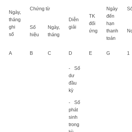
Chứng từ
Ngày
Số
Ngày,
TK
đến
tháng
Diễn
đối
hạn
ghi
giải
Số
Ngày,
ứng
thanh
N
sổ
hiệu
tháng
toán
A
B
C
D
E
G
1
- Số
dư
đầu
kỳ
- Số
phát
sinh
trong
kỳ