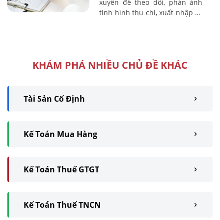
xuyên để theo dõi, phản ánh
tình hình thu chi, xuất nhập và
tồn quỹ bằng tiền mặt của một
đơn vị, tổ chức, doanh ...
KHÁM PHÁ NHIỀU CHỦ ĐỀ KHÁC
Tài Sản Cố Định
Kế Toán Mua Hàng
Kế Toán Thuế GTGT
Kế Toán Thuế TNCN