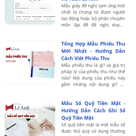
Mẫu giấy đề nghị tạm ứng mới
nhất là chứng từ được người
lao động hoặc bộ phận chuyên
môn lập để đề nghị doanh
nghiệp cấp trước một khoản
tiền phục vụ công tác, mua
Tổng Hợp Mẫu Phiếu Thu
hàng hóa, vật ...
Mới Nhất - Hướng Dẫn
Cách Viết Phiếu Thu
Mẫu phiếu thu là gì? và giá trị
pháp lý của phiếu thu như thế
nào? Nội dung của phiếu này
gồm những nội dung gì? Và
đâu là mẫu phiếu thu chuẩn
nhất với thông tư mà doanh
Mẫu Sổ Quỹ Tiền Mặt -
nghiệp của ...
Hướng Dẫn Cách Ghi Sổ
Quỹ Tiền Mặt
Sổ quỹ tiền mặt là một mẫu sổ
được thủ quỹ sử dụng thường