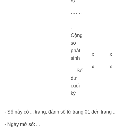
…….
-
Cộng
số
phát
x
x
sinh
x
x
- Số
dư
cuối
kỳ
- Sổ này có ... trang, đánh số từ trang 01 đến trang ...
- Ngày mở sổ: ...