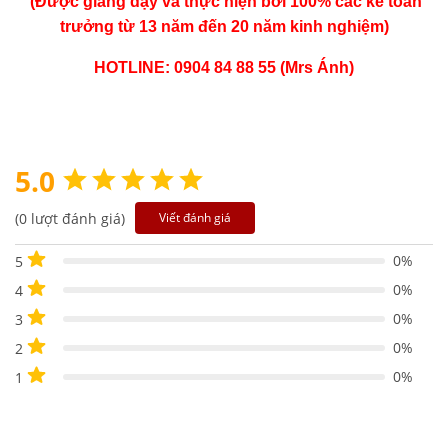
(Được giảng dạy và thực hiện bởi 100% các kế toán
trưởng từ 13 năm đến 20 năm kinh nghiệm)
HOTLINE: 0904 84 88 55 (Mrs Ánh)
5.0
(0 lượt đánh giá)
Viết đánh giá
0%
5
0%
4
0%
3
0%
2
0%
1