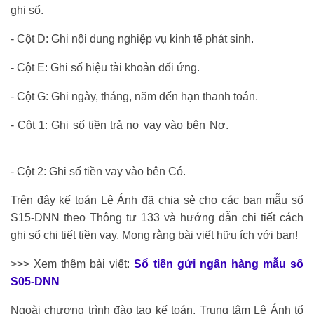
ghi sổ.
- Cột D: Ghi nội dung nghiệp vụ kinh tế phát sinh.
- Cột E: Ghi số hiệu tài khoản đối ứng.
- Cột G: Ghi ngày, tháng, năm đến hạn thanh toán.
- Cột 1: Ghi số tiền trả nợ vay vào bên Nợ.
học xuất nhập
khẩu ở đâu tốt
- Cột 2: Ghi số tiền vay vào bên Có.
Trên đây kế toán Lê Ánh đã chia sẻ cho các bạn mẫu sổ
S15-DNN theo Thông tư 133 và hướng dẫn chi tiết cách
ghi sổ chi tiết tiền vay. Mong rằng bài viết hữu ích với bạn!
>>> Xem thêm bài viết:
Sổ tiền gửi ngân hàng mẫu số
S05-DNN
Ngoài chương trình đào tạo kế toán, Trung tâm Lê Ánh tổ