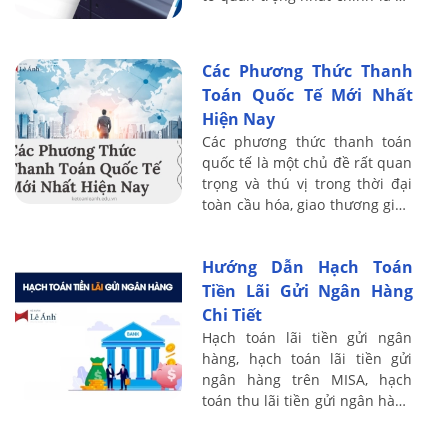
thống kế toán minh bạch và
báo cáo tài chính đáng tin cậy.
Đây là ...
Các Phương Thức Thanh
Toán Quốc Tế Mới Nhất
Hiện Nay
Các phương thức thanh toán
quốc tế là một chủ đề rất quan
trọng và thú vị trong thời đại
toàn cầu hóa, giao thương giữa
các nước ngày càng phát triển
hiện nay
Hướng Dẫn Hạch Toán
Tiền Lãi Gửi Ngân Hàng
Chi Tiết
Hạch toán lãi tiền gửi ngân
hàng, hạch toán lãi tiền gửi
ngân hàng trên MISA, hạch
toán thu lãi tiền gửi ngân hàng
trên MISA như thế nào cho
đúng? Hãy cùng tìm hiểu với