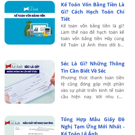
Kế Toán Vốn Bằng Tiền Là
Kế toán Lê ...
Gì? Cách Hạch Toán Chi
Tiết
Kế toán vốn bằng tiền là gì?
Làm thế nào để hạch toán kế
toán vốn bằng tiền Hãy cùng
Kế Toán Lê Ánh theo dõi bài
viết sau đây để biết thêm
thông tin chi tiết nhé!
Séc Là Gì? Những Thông
Tin Cần Biết Về Séc
Phương thức thanh toán tiền
tệ cũng đóng góp một phần
vào sự phát triển kinh tế toàn
cầu hiện nay. Với nhu cầu
thanh toán vô cùng đa dạng
thì Séc cũng trở thành một
công cụ thanh ...
Tổng Hợp Mẫu Giấy Đề
Nghị Tạm Ứng Mới Nhất -
Kế Toán Lê Ánh