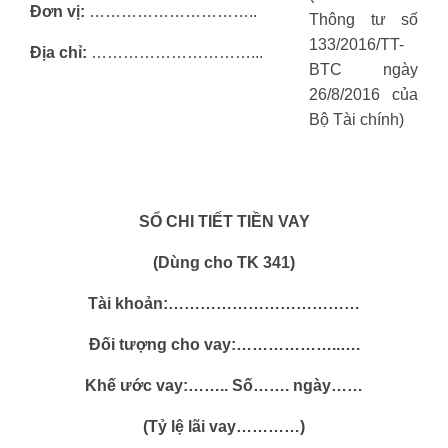
Đơn vị:
…………………………..
Thông tư số
133/2016/TT-
Địa chỉ:
…………………………...
BTC ngày
26/8/2016 của
Bộ Tài chính)
SỔ CHI TIẾT TIỀN VAY
(Dùng cho TK 341)
Tài khoản:………………………………
Đối tượng cho vay:………………..….
Khế ước vay:…….. Số……. ngày……
(Tỷ lệ lãi vay…………)