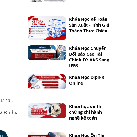
Khóa Học Kế Toán
Sản Xuất - Tính Giá
Thành Thực Chiến
Khóa Học Chuyển
Đổi Báo Cáo Tài
Chính Từ VAS Sang
IFRS
Khóa Học DipIFR
Online
hư sau:
Khóa học ôn thi
SCĐ chia
chứng chỉ hành
nghề kế toán
Khóa Học Ôn Thi