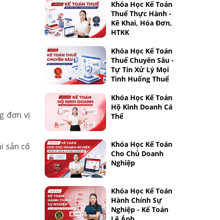
Khóa Học Kế Toán
Thuế Thực Hành -
Kê Khai, Hóa Đơn,
HTKK
Khóa Học Kế Toán
Thuế Chuyên Sâu -
Tự Tin Xử Lý Mọi
Tình Huống Thuế
Khóa Học Kế Toán
Hộ Kinh Doanh Cá
g đơn vị
Thể
Khóa Học Kế Toán
ài sản cố
Cho Chủ Doanh
Nghiệp
Khóa Học Kế Toán
Hành Chính Sự
Nghiệp - Kế Toán
Lê Ánh