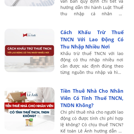
văn bản quy định chi tiết và
hướng dẫn thi hành Luật Thuế
thu nhập cá nhân số
109/2025/QH15, có hiệu lực từ
01/7/2026 và thay thế Nghị
Cách Khấu Trừ Thuế
định ...
TNCN Với Lao Động Có
Thu Nhập Nhiều Nơi
Khấu trừ thuế TNCN với lao
động có thu nhập nhiều nơi
cần được xác định đúng theo
từng nguồn thu nhập và hình
thức chi trả. Bài viết sau Kế
toán Lê Ánh chia sẻ đối tượng
Tiền Thuê Nhà Cho Nhân
áp dụng, ...
Viên Có Tính Thuế TNCN,
TNDN Không?
Chi phí thuê nhà cho người lao
động có được tính chi phí hợp
lệ không? Có chịu thuế TNCN?
Kế toán Lê Ánh hướng dẫn xử