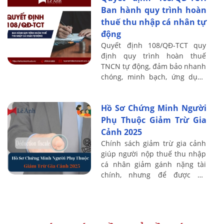
Ban hành quy trình hoàn
thuế thu nhập cá nhân tự
động
Quyết định 108/QĐ-TCT quy
định quy trình hoàn thuế
TNCN tự động, đảm bảo nhanh
chóng, minh bạch, ứng dụng
CNTT trong tiếp nhận, xử lý và
hoàn thuế.
Hồ Sơ Chứng Minh Người
Phụ Thuộc Giảm Trừ Gia
Cảnh 2025
Chính sách giảm trừ gia cảnh
giúp người nộp thuế thu nhập
cá nhân giảm gánh nặng tài
chính, nhưng để được áp
dụng, việc chuẩn bị đầy đủ hồ
sơ chứng minh người phụ
thuộc là rất quan ...