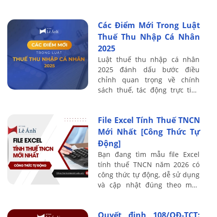
lý đúng theo quy định mới
nhất.
Các Điểm Mới Trong Luật
Thuế Thu Nhập Cá Nhân
2025
Luật thuế thu nhập cá nhân
2025 đánh dấu bước điều
chỉnh quan trọng về chính
sách thuế, tác động trực tiếp
đến người lao động, bộ phận
kế toán - nhân sự và doanh
File Excel Tính Thuế TNCN
nghiệp. Các sửa ...
Mới Nhất [Công Thức Tự
Động]
Bạn đang tìm mẫu file Excel
tính thuế TNCN năm 2026 có
công thức tự động, dễ sử dụng
và cập nhật đúng theo mức
giảm trừ gia cảnh mới nhất?
Nếu bạn làm trong lĩnh vực kế
Quyết định 108/QĐ-TCT:
toán – nhân ...