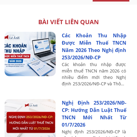
BÀI VIẾT LIÊN QUAN
Các Khoản Thu Nhập
Được Miễn Thuế TNCN
Năm 2026 Theo Nghị định
253/2026/NĐ-CP
Các khoản thu nhập được
miễn thuế TNCN năm 2026 có
nhiều điểm mới theo Nghị
định 253/2026/NĐ-CP và Thông
tư 87/2026/TT-BTC. Những thay
đổi này ảnh hưởng trực tiếp
Nghị Định 253/2026/NĐ-
đến quá trình ...
CP: Hướng Dẫn Luật Thuế
TNCN Mới Nhất Từ
01/7/2026
Nghị định 253/2026/NĐ-CP là