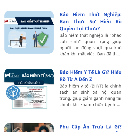
đồng thời hướng dẫn doanh
nghiệp cách thực hiện đúng
Bảo Hiểm Thất Nghiệp:
nghĩa vụ ...
Bạn Thực Sự Hiểu Rõ
Quyền Lợi Chưa?
Bảo hiểm thất nghiệp là "phao
cứu sinh" quan trọng giúp
người lao động vượt qua khó
khăn khi mất việc. Bạn đã thực
sự hiểu rõ quyền lợi, cách tính,
và thủ tục nhận bảo hiểm thất
Bảo Hiểm Y Tế Là Gì? Hiểu
...
Rõ Từ A Đến Z
Bảo hiểm y tế (BHYT) là chính
sách an sinh xã hội quan
trọng, giúp giảm gánh nặng tài
chính khi khám chữa bệnh và
đảm bảo quyền lợi chăm sóc
sức khỏe cho mọi người dân.
Tuy nhiên, ...
Phụ Cấp Ăn Trưa Là Gì?