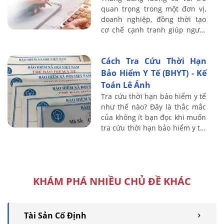
quan trọng trong một đơn vị,
doanh nghiệp, đồng thời tạo
cơ chế cạnh tranh giúp người
lao động tích cực làm việc.
Trong bài viết này, Kế toán Lê
Cách Tra Cứu Thời Hạn
Ánh sẽ ...
Bảo Hiểm Y Tế (BHYT) - Kế
Toán Lê Ánh
Tra cứu thời hạn bảo hiểm y tế
như thế nào? Đây là thắc mắc
của không ít bạn đọc khi muốn
tra cứu thời hạn bảo hiểm y tế.
Kế toán Lê Ánh sẽ hướng dẫn
bạn đọc cách tra cứu thời hạn
...
KHÁM PHÁ NHIỀU CHỦ ĐỀ KHÁC
Tài Sản Cố Định