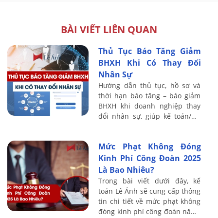
BÀI VIẾT LIÊN QUAN
Thủ Tục Báo Tăng Giảm
BHXH Khi Có Thay Đổi
Nhân Sự
Hướng dẫn thủ tục, hồ sơ và
thời hạn báo tăng – báo giảm
BHXH khi doanh nghiệp thay
đổi nhân sự, giúp kế toán/HR
tránh truy thu và xử phạt.
Mức Phạt Không Đóng
Kinh Phí Công Đoàn 2025
Là Bao Nhiêu?
Trong bài viết dưới đây, kế
toán Lê Ánh sẽ cung cấp thông
tin chi tiết về mức phạt không
đóng kinh phí công đoàn năm ,