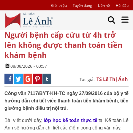
Giới thiệu
Tuyển dụng
Liên hệ
Hỏi đáp
Người bệnh cấp cứu từ 4h trở
lên không được thanh toán tiền
khám bệnh
08/08/2026 - 03:57
TS Lê Thị Ánh
Tác giả:
Công văn 7117/BYT-KH-TC ngày 27/09/2016 của bộ y tế
hướng dẫn chi tiết việc thanh toán tiền khám bệnh, tiền
giường bệnh điều trị nội trú.
Bài viết dưới đây,
lớp học kế toán thực tế
tại Kế toán Lê
Ánh sẽ hướng dẫn chi tiết các điểm trong công văn này.