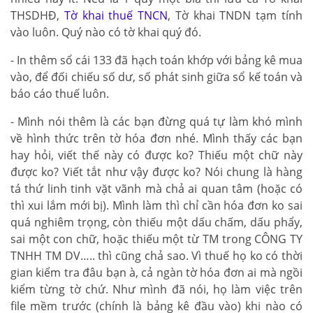
THSDHĐ,
Tờ khai thuế TNCN
, Tờ khai TNDN tạm tính
vào luôn. Quý nào có tờ khai quý đó.
- In thêm sổ cái 133 đã hạch toán khớp với bảng kê mua
vào, để đối chiếu số dư, số phát sinh giữa sổ kế toán và
báo cáo thuế luôn.
- Mình nói thêm là các bạn đừng quá tự làm khó mình
về hình thức trên tờ hóa đơn nhé. Mình thấy các bạn
hay hỏi, viết thế này có được ko? Thiếu một chữ này
được ko? Viết tắt như vậy được ko? Nói chung là hàng
tá thứ linh tinh vặt vãnh mà chả ai quan tâm (hoặc có
thì xui lắm mới bị). Mình làm thì chỉ cần hóa đơn ko sai
quá nghiêm trọng, còn thiếu một dấu chấm, dấu phẩy,
sai một con chữ, hoặc thiếu một từ TM trong CÔNG TY
TNHH TM DV….. thì cũng chả sao. Vì thuế họ ko có thời
gian kiểm tra đâu bạn à, cả ngàn tờ hóa đơn ai mà ngồi
kiểm từng tờ chứ. Như mình đã nói, họ làm việc trên
file mềm trước (chính là bảng kê đầu vào) khi nào có