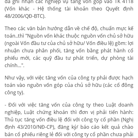
đã ghi nhận các nghiệp vụ tăng vốn góp vào TK 4118
(Vốn khác - Hệ thống tài khoản theo Quyết định
48/2006/QĐ-BTC).
Theo các văn bản hướng dẫn về chế độ, chuẩn mực kế
toán..thì "Nguồn vốn khác thuộc nguồn vốn chủ sở hữu
(ngoài Vốn đầu tư của chủ sở hữu/ Vốn điều lệ) gồm: lợi
nhuận chưa phân phối, tăng vốn bằng phát hành cổ
phiếu mới, các quỹ đầu tư phát triển, dự phòng tài
chính...".
Như vậy, với việc tăng vốn của công ty phải được hạch
toán vào nguồn vốn góp của chủ sở hữu (các cổ đông
công ty).
- Đối với việc tăng vốn của công ty theo Luật doanh
nghiệp, Luật chứng khoán thì đơn vị phải tiến hành:
Thủ tục tăng vốn điều lệ đối với công ty cổ phần (Nghị
định 43/2010/NĐ-CP), đăng ký/ báo cáo kết quả chào
bán cổ phiếu riêng lẻ đối với công ty cổ phần chưa phải