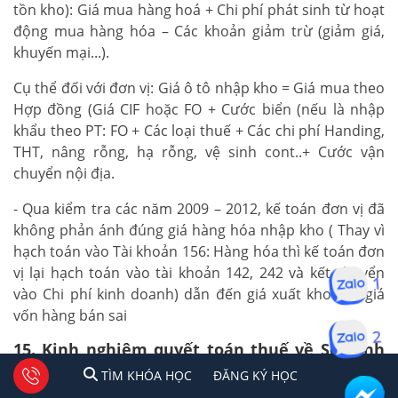
tồn kho): Giá mua hàng hoá + Chi phí phát sinh từ hoạt
động mua hàng hóa – Các khoản giảm trừ (giảm giá,
khuyến mại...).
Cụ thể đối với đơn vị: Giá ô tô nhập kho = Giá mua theo
Hợp đồng (Giá CIF hoặc FO + Cước biển (nếu là nhập
khẩu theo PT: FO + Các loại thuế + Các chi phí Handing,
THT, nâng rỗng, hạ rỗng, vệ sinh cont..+ Cước vận
chuyển nội địa.
- Qua kiểm tra các năm 2009 – 2012, kế toán đơn vị đã
không phản ánh đúng giá hàng hóa nhập kho ( Thay vì
hạch toán vào Tài khoản 156: Hàng hóa thì kế toán đơn
vị lại hạch toán vào tài khoản 142, 242 và kết chuyển
1
vào Chi phí kinh doanh) dẫn đến giá xuất kho sai, giá
vốn hàng bán sai
2
15. Kinh nghiệm quyết toán thuế về So sánh
tỷ lệ giá vốn hàng hóa/ Doanh thu các năm
1
2
Tư vấn facebook
TÌM KHÓA HỌC
ĐĂNG KÍ HỌC
TÌM KHÓA HỌC
ĐĂNG KÝ HỌC