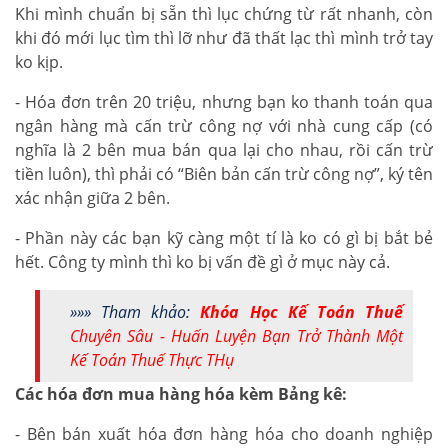
Khi mình chuẩn bị sẵn thì lục chứng từ rất nhanh, còn
khi đó mới lục tìm thì lỡ như đã thất lạc thì mình trở tay
ko kịp.
- Hóa đơn trên 20 triệu, nhưng bạn ko thanh toán qua
ngân hàng mà cấn trừ công nợ với nhà cung cấp (có
nghĩa là 2 bên mua bán qua lại cho nhau, rồi cấn trừ
tiền luôn), thì phải có “Biên bản cấn trừ công nợ”, ký tên
xác nhận giữa 2 bên.
- Phần này các bạn kỹ càng một tí là ko có gì bị bắt bẻ
hết. Công ty mình thì ko bị vấn đề gì ở mục này cả.
»»» Tham khảo:
Khóa Học Kế Toán Thuế
Chuyên Sâu - Huấn Luyện Bạn Trở Thành Một
Kế Toán Thuế Thực THụ
Các hóa đơn mua hàng hóa kèm Bảng kê:
- Bên bán xuất hóa đơn hàng hóa cho doanh nghiệp