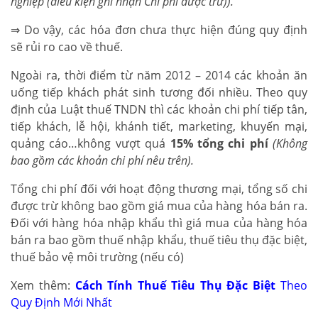
nghiệp (điều kiện ghi nhận Chi phí được trừ)).
⇒ Do vậy, các hóa đơn chưa thực hiện đúng quy định
sẽ rủi ro cao về thuế.
Ngoài ra, thời điểm từ năm 2012 – 2014 các khoản ăn
uống tiếp khách phát sinh tương đối nhiều. Theo quy
định của Luật thuế TNDN thì các khoản chi phí tiếp tân,
tiếp khách, lễ hội, khánh tiết, marketing, khuyến mại,
quảng cáo…không vượt quá
15% tổng chi phí
(Không
bao gồm các khoản chi phí nêu trên).
Tổng chi phí đối với hoạt động thương mại, tổng số chi
được trừ không bao gồm giá mua của hàng hóa bán ra.
Đối với hàng hóa nhập khẩu thì giá mua của hàng hóa
bán ra bao gồm thuế nhập khẩu, thuế tiêu thụ đặc biệt,
thuế bảo vệ môi trường (nếu có)
Xem thêm:
Cách Tính Thuế Tiêu Thụ Đặc Biệt
Theo
Quy Định Mới Nhất