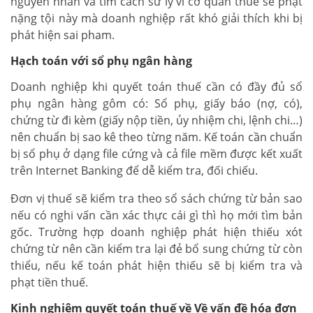
nguyên nhân và tìm cách sử lý vì cơ quan thuế sẽ phạt
nặng tội này mà doanh nghiệp rất khó giải thích khi bị
phát hiện sai pham.
Hạch toán với sổ phụ ngân hàng
Doanh nghiệp khi quyết toán thuế cần có đầy đủ sổ
phụ ngân hàng gôm có: Sổ phụ, giấy báo (nợ, có),
chứng từ đi kèm (giấy nộp tiền, ủy nhiệm chi, lệnh chi…)
nên chuẩn bị sao kê theo từng năm. Kế toán cần chuẩn
bị sổ phụ ở dạng file cứng và cả file mềm được kết xuất
trên Internet Banking để dễ kiểm tra, đối chiếu.
Đơn vị thuế sẽ kiểm tra theo sổ sách chứng từ bản sao
nếu có nghi vấn cần xác thực cái gì thì họ mới tìm bản
gốc. Trường hợp doanh nghiệp phát hiện thiếu xót
chứng từ nên cần kiểm tra lại đẻ bổ sung chứng từ còn
thiểu, nếu kế toán phát hiện thiếu sẽ bị kiểm tra và
phạt tiền thuế.
Kinh nghiệm quyết toán thuế về Về vấn đề hóa đơn