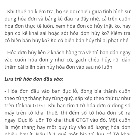
- Khi thuế họ kiểm tra, họ sẽ đối chiếu giữa tình hình sử
dụng hóa đơn và bảng kê đầu ra đấy nhé, cả trên cuốn
hóa đơn thực tế luôn, xem hóa đơn có hủy thật ko, hay
bạn có kê khai sai hoặc sót hóa đơn hủy ko? Kiểm tra
có biên bản hủy ko? Ko có biên bản hủy thì bị phạt nhé.
- Hóa đơn hủy liên 2 khách hàng trả về thì bạn dán ngay
vào cuốn hóa đơn y như cũ, gạch chéo hủy, rồi dán
thêm cái biên bản hủy hóa đơn vào sau nó luôn.
Lưu trữ hóa đơn đầu vào:
- Hóa đơn đầu vào bạn đục lỗ, đóng bìa thành cuốn
theo từng tháng hay từng quý, sắp xếp theo thứ tự như
trên tờ khai GTGT. Khi bạn tìm 1 tờ hóa đơn ở dòng số
mấy trên tờ khai thuế, thì đếm số tờ hóa đơn sẽ ra
ngay. Đục lỗ luôn Tờ khai thuế GTGT vào đó. Một cuốn
là một tháng hay một quý tùy vào số lượng hóa đơn
nhiều hay ít. Nếu là 1 quý một bìa thì lưu cả Tờ khai