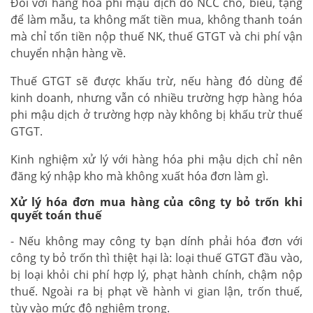
Đối với hàng hóa phi mậu dịch do NCC cho, biếu, tặng
để làm mẫu, ta không mất tiền mua, không thanh toán
mà chỉ tốn tiền nộp thuế NK, thuế GTGT và chi phí vận
chuyển nhận hàng về.
Thuế GTGT sẽ được khấu trừ, nếu hàng đó dùng để
kinh doanh, nhưng vẫn có nhiều trường hợp hàng hóa
phi mậu dịch ở trường hợp này không bị khấu trừ thuế
GTGT.
Kinh nghiệm xử lý với hàng hóa phi mậu dịch chỉ nên
đăng ký nhập kho mà không xuất hóa đơn làm gì.
Xử lý hóa đơn mua hàng của công ty bỏ trốn khi
quyết toán thuế
- Nếu không may công ty bạn dính phải hóa đơn với
công ty bỏ trốn thì thiệt hại là: loại thuế GTGT đầu vào,
bị loại khỏi chi phí hợp lý, phạt hành chính, chậm nộp
thuế. Ngoài ra bị phạt về hành vi gian lận, trốn thuế,
tùy vào mức độ nghiêm trọng.