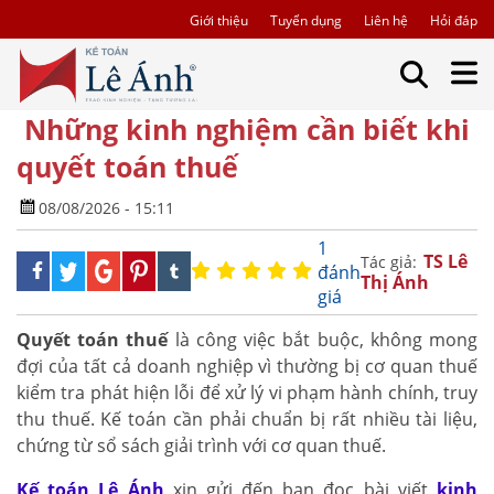
Giới thiệu
Tuyển dụng
Liên hệ
Hỏi đáp
Những kinh nghiệm cần biết khi
quyết toán thuế
08/08/2026 - 15:11
1
TS Lê
Tác giả:
đánh
Thị Ánh
giá
Quyết toán thuế
là công việc bắt buộc, không mong
đợi của tất cả doanh nghiệp vì thường bị cơ quan thuế
kiểm tra phát hiện lỗi để xử lý vi phạm hành chính, truy
thu thuế. Kế toán cần phải chuẩn bị rất nhiều tài liệu,
chứng từ sổ sách giải trình với cơ quan thuế.
Kế toán Lê Ánh
xin gửi đến bạn đọc bài viết
kinh