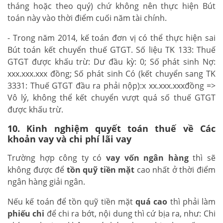
tháng hoặc theo quý) chứ không nên thực hiện Bút
toán này vào thời điểm cuối năm tài chính.
- Trong năm 2014, kế toán đơn vị có thể thực hiện sai
Bút toán kết chuyển thuế GTGT. Số liệu TK 133: Thuế
GTGT được khấu trừ: Dư đầu kỳ: 0; Số phát sinh Nợ:
xxx.xxx.xxx đồng; Số phát sinh Có (kết chuyển sang TK
3331: Thuế GTGT đầu ra phải nộp):x xx.xxx.xxxđồng =>
Vô lý, không thể kết chuyển vượt quá số thuế GTGT
được khấu trừ.
10. Kinh nghiệm quyết toán thuế về Các
khoản vay và chi phí lãi vay
Trường hợp công ty có
vay vốn ngân hàng
thì sẽ
không được để
tồn quỹ tiền mặt
cao nhất ở thời điểm
ngân hàng giải ngân.
Nếu kế toán để tồn quỹ tiền mặt
quá cao
thì phải làm
phiếu chi
để chi ra bớt, nội dung thì cứ bịa ra, như: Chi