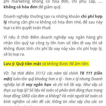
phí marketing không có hóa đơn, chi phụ cấp, .…
không có hóa đơn
để giảm quỹ.
Doanh nghiệp thường tạo ra những khoản
chi phí hợp
lý
nhưng cần ghi ra không có hóa đơn nhé, để sau này
loại ra khi quyết toán thuế.
Vì nếu ở thời điểm doanh nghiệp vay ngân hàng ghi
nhận tồn quỹ tại công ty lớn hơn số tiền đi vay thì sẽ
không được tính chi phí lãi vay này vào chi phí hợp lý,
sẽ bị loại ra.
Lưu ý
:
Quỹ tiền mặt
sẽ không được để âm tiền.
VD: Tại thời điểm 31/12 các năm tài chính
TK 111 (tiền
mặt)
luôn tồn quỹ khoảng hơn x tỷ - hơn x tỷ nhưng Doanh
nghiệp lại đi
vay ngắn hạn
và chi trả lãi vay. Như vậy có
thực sự hợp lý? Số liệu kế toán có phản ánh đúng thực trạng
hoạt động SXKD của đơn vị không? Và một người kế toán có
kinh nghiệm có nên để các thông tin như vậy cho các cơ