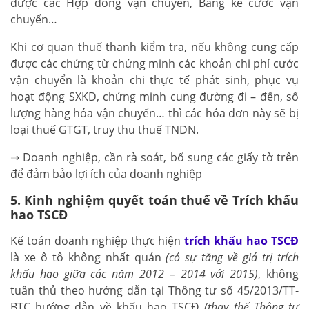
được các Hợp đồng vận chuyển, Bảng kê cước vận
chuyển…
Khi cơ quan thuế thanh kiểm tra, nếu không cung cấp
được các chứng từ chứng minh các khoản chi phí cước
vận chuyển là khoản chi thực tế phát sinh, phục vụ
hoạt động SXKD, chứng minh cung đường đi – đến, số
lượng hàng hóa vận chuyển… thì các hóa đơn này sẽ bị
loại thuế GTGT, truy thu thuế TNDN.
⇒ Doanh nghiệp, cần rà soát, bổ sung các giấy tờ trên
để đảm bảo lợi ích của doanh nghiệp
5. Kinh nghiệm quyết toán thuế về Trích khấu
hao TSCĐ
Kế toán doanh nghiệp thực hiện
trích khấu hao TSCĐ
là xe ô tô không nhất quán
(có sự tăng về giá trị trích
khấu hao giữa các năm 2012 – 2014 với 2015)
, không
tuân thủ theo hướng dẫn tại Thông tư số 45/2013/TT-
BTC hướng dẫn về khấu hao TSCĐ
(thay thế Thông tư