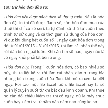
Lưu trữ hóa đơn đầu ra:
-
Hóa đơn nên được đánh theo số thự tự cuốn
. Nếu là hóa
đơn đặt in thì đã được đánh số, còn hóa đơn mua của
thuế thì chỉ có số seri, ta tự đánh số thứ tự cuốn theo
trình tự sử dụng và cả thời gian sử dụng của hóa đơn.
Ví dụ: khi dùng hết cuốn số 1, ngày xuất hóa đơn trong
đó từ 01/01/2015 – 31/01/2015, thì làm cái nhãn thế này
rồi dán bên ngoài luôn. Khi cần tìm số nào, ngày nào là
có ngay khỏi phải lật bên trong.
-
Hóa đơn hủy:
Trong 1 cuốn hóa đơn, có bao nhiêu số
hủy, thì ta liệt kê ra rồi làm cái nhãn, dán ở trang bìa
nhưng bên trong cuốn hóa đơn, khi mở ra xem là biết
ngay. Rồi tạo một file Excel luôn, file Excel này ta sẽ
quản lý xuyên suốt từ khi bắt đầu kinh doanh. Khi thuế
họ cần đối chiếu kiểm tra thì có ngay, dù là mấy chục
cuốn hay kiểm tra từ năm nảo năm nao cũng ko sợ