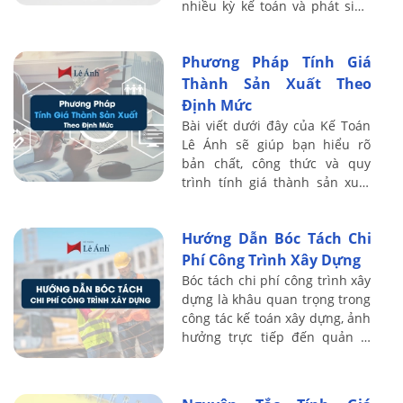
nhiều kỳ kế toán và phát sinh
nhiều loại chi phí song song.
Chi phí dở dang phản ánh
Phương Pháp Tính Giá
phần giá ...
Thành Sản Xuất Theo
Định Mức
Bài viết dưới đây của Kế Toán
Lê Ánh sẽ giúp bạn hiểu rõ
bản chất, công thức và quy
trình tính giá thành sản xuất
theo định mức, kèm ví dụ minh
họa thực tế để áp dụng ngay
Hướng Dẫn Bóc Tách Chi
trong ...
Phí Công Trình Xây Dựng
Bóc tách chi phí công trình xây
dựng là khâu quan trọng trong
công tác kế toán xây dựng, ảnh
hưởng trực tiếp đến quản lý
chi phí, hạch toán giá thành và
quyết toán thuế. Khi thực ...