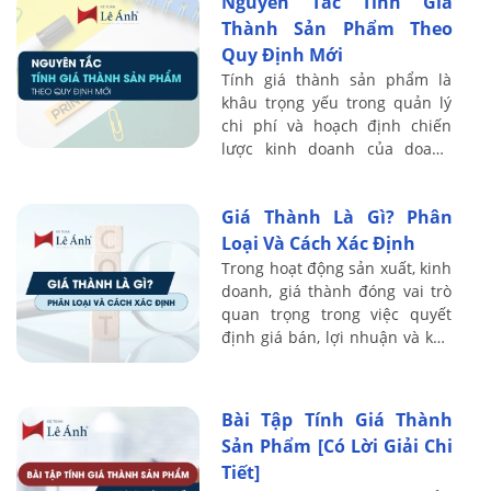
Nguyên Tắc Tính Giá
Thành Sản Phẩm Theo
Quy Định Mới
Tính giá thành sản phẩm là
khâu trọng yếu trong quản lý
chi phí và hoạch định chiến
lược kinh doanh của doanh
nghiệp. Khi các quy định mới
được ban hành, bộ phận kế
Giá Thành Là Gì? Phân
toán sản xuất ...
Loại Và Cách Xác Định
Trong hoạt động sản xuất, kinh
doanh, giá thành đóng vai trò
quan trọng trong việc quyết
định giá bán, lợi nhuận và khả
năng cạnh tranh của doanh
nghiệp. Việc nắm rõ giá thành
là ...
Bài Tập Tính Giá Thành
Sản Phẩm [Có Lời Giải Chi
Tiết]