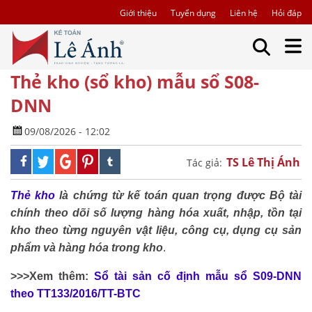
Giới thiệu
Tuyển dụng
Liên hệ
Hỏi đáp
Thẻ kho (sổ kho) mẫu sổ S08-
DNN
09/08/2026 - 12:02
TS Lê Thị Ánh
Tác giả:
Thẻ kho
là chứng từ kế toán quan trọng được Bộ tài
chính theo dõi số lượng hàng hóa xuất, nhập, tồn tại
kho theo từng nguyên vật liệu, công cụ, dụng cụ sản
phẩm và hàng hóa trong kho
.
>>>Xem thêm:
Sổ tài sản cố định mẫu sổ S09-DNN
theo TT133/2016/TT-BTC