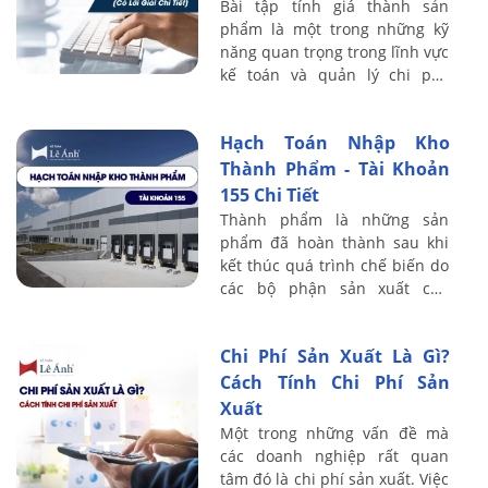
Bài tập tính giá thành sản
phẩm là một trong những kỹ
năng quan trọng trong lĩnh vực
kế toán và quản lý chi phí,
đóng vai trò then chốt trong
hoạt động của mọi doanh
Hạch Toán Nhập Kho
nghiệp sản ...
Thành Phẩm - Tài Khoản
155 Chi Tiết
Thành phẩm là những sản
phẩm đã hoàn thành sau khi
kết thúc quá trình chế biến do
các bộ phận sản xuất của
doanh nghiệp sản xuất hoặc
thuê ngoài gia công xong. Vậy
Chi Phí Sản Xuất Là Gì?
Cách hạch ...
Cách Tính Chi Phí Sản
Xuất
Một trong những vấn đề mà
các doanh nghiệp rất quan
tâm đó là chi phí sản xuất. Việc