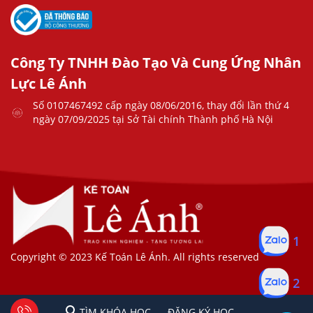
Công Ty TNHH Đào Tạo Và Cung Ứng Nhân
Lực Lê Ánh
Số 0107467492 cấp ngày 08/06/2016, thay đổi lần thứ 4
ngày 07/09/2025 tại Sở Tài chính Thành phố Hà Nội
1
Copyright © 2023 Kế Toán Lê Ánh. All rights reserved
2
1
2
Tư vấn facebook
TÌM KHÓA HỌC
ĐĂNG KÍ HỌC
TÌM KHÓA HỌC
ĐĂNG KÝ HỌC