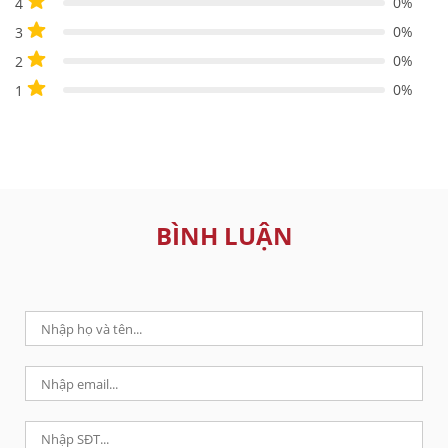
0%
4
0%
3
0%
2
0%
1
BÌNH LUẬN