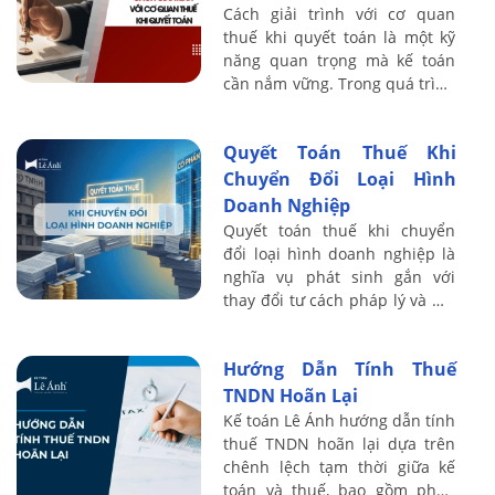
Cách giải trình với cơ quan
thuế khi quyết toán là một kỹ
năng quan trọng mà kế toán
cần nắm vững. Trong quá trình
quyết toán thuế, cơ quan thuế
thường yêu cầu doanh nghiệp
Quyết Toán Thuế Khi
cung ...
Chuyển Đổi Loại Hình
Doanh Nghiệp
Quyết toán thuế khi chuyển
đổi loại hình doanh nghiệp là
nghĩa vụ phát sinh gắn với
thay đổi tư cách pháp lý và mã
số thuế. Tùy hình thức chuyển
đổi, doanh nghiệp phải quyết
Hướng Dẫn Tính Thuế
toán ...
TNDN Hoãn Lại
Kế toán Lê Ánh hướng dẫn tính
thuế TNDN hoãn lại dựa trên
chênh lệch tạm thời giữa kế
toán và thuế, bao gồm phân