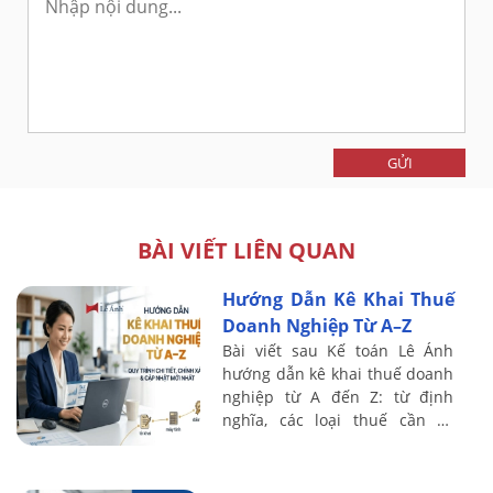
GỬI
BÀI VIẾT LIÊN QUAN
Hướng Dẫn Kê Khai Thuế
Doanh Nghiệp Từ A–Z
Bài viết sau Kế toán Lê Ánh
hướng dẫn kê khai thuế doanh
nghiệp từ A đến Z: từ định
nghĩa, các loại thuế cần kê
khai, quy trình từng bước trên
chứng từ thực tế, đến những
lỗi phổ ...