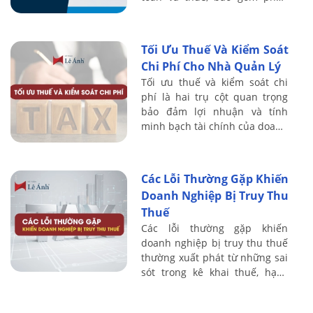
loại Tài sản thuế thu nhập
hoãn lại - Thuế thu nhập hoãn
lại phải ...
Tối Ưu Thuế Và Kiểm Soát
Chi Phí Cho Nhà Quản Lý
Tối ưu thuế và kiểm soát chi
phí là hai trụ cột quan trọng
bảo đảm lợi nhuận và tính
minh bạch tài chính của doanh
nghiệp. Hệ thống quản trị thuế
hiệu quả cho phép tận dụng
hợp ...
Các Lỗi Thường Gặp Khiến
Doanh Nghiệp Bị Truy Thu
Thuế
Các lỗi thường gặp khiến
doanh nghiệp bị truy thu thuế
thường xuất phát từ những sai
sót trong kê khai thuế, hạch
toán kế toán, quản lý hóa đơn
– chứng từ và xác định chi phí