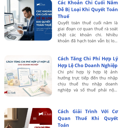
Các Khoản Chi Cuối Năm
Dễ Bị Loại Khi Quyết Toán
Thuế
Quyết toán thuế cuối năm là
giai đoạn cơ quan thuế rà soát
chặt các khoản chi. Nhiều
khoản đã hạch toán vẫn bị loại
do chưa đáp ứng quy định về
thuế TNDN hoặc bị tính vào
Cách Tăng Chi Phí Hợp Lý
thu nhập ...
Hợp Lệ Cho Doanh Nghiệp
Chi phí hợp lý hợp lệ ảnh
hưởng trực tiếp đến thu nhập
chịu thuế thu nhập doanh
nghiệp và số thuế phải nộp.
Theo chính sách thuế hiện
hành, chi phí được trừ cần đáp
ứng điều kiện ...
Cách Giải Trình Với Cơ
Quan Thuế Khi Quyết
Toán