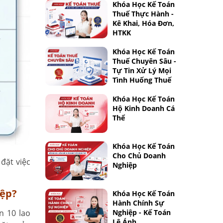
Khóa Học Kế Toán
Thuế Thực Hành -
Kê Khai, Hóa Đơn,
HTKK
Khóa Học Kế Toán
Thuế Chuyên Sâu -
Tự Tin Xử Lý Mọi
Tình Huống Thuế
Khóa Học Kế Toán
Hộ Kinh Doanh Cá
Thể
Khóa Học Kế Toán
Cho Chủ Doanh
đặt việc
Nghiệp
iệp?
Khóa Học Kế Toán
Hành Chính Sự
n 10 lao
Nghiệp - Kế Toán
Lê Ánh