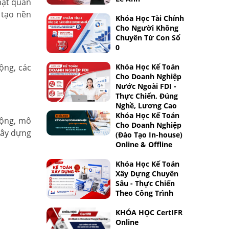
mặt quản
 tạo nền
Khóa Học Tài Chính
Cho Người Không
Chuyên Từ Con Số
0
ộng, các
Khóa Học Kế Toán
Cho Doanh Nghiệp
Nước Ngoài FDI -
Thực Chiến, Đúng
Nghề, Lương Cao
Khóa Học Kế Toán
rộng, mô
Cho Doanh Nghiệp
xây dựng
(Đào Tạo In-house)
Online & Offline
Khóa Học Kế Toán
Xây Dựng Chuyên
Sâu - Thực Chiến
Theo Công Trình
KHÓA HỌC CertIFR
Online