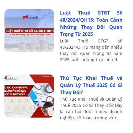
quản lý quan tâm trong bối
cảnh các quy định thuế liên
Luật Thuế GTGT Số
tục cập nhật. Qua ...
48/2024/QH15: Toàn Cảnh
Những Thay Đổi Quan
Trọng Từ 2025
Luật Thuế GTGT số
48/2024/QH15 mang đến nhiều
thay đổi quan trọng từ năm
2025, ảnh hưởng trực tiếp đến
doanh nghiệp và kế toán. Bài
viết sau Kế toán Lê Ánh phân
Thủ Tục Khai Thuế và
tích toàn cảnh, ...
Quản Lý Thuế 2025 Có Gì
Thay Đổi?
Thủ Tục Khai Thuế và Quản Lý
Thuế 2025 Có Gì Thay Đổi? Đây
là câu hỏi được nhiều doanh
nghiệp, kế toán trưởng và chủ
hộ kinh doanh quan tâm ngay
từ đầu năm 2025. Việc nắm rõ