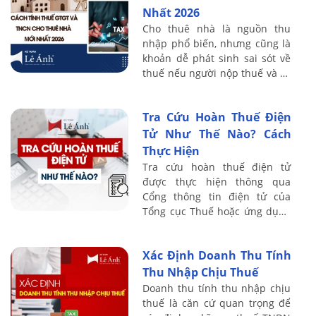
Nhất 2026
Cho thuê nhà là nguồn thu
nhập phổ biến, nhưng cũng là
khoản dễ phát sinh sai sót về
thuế nếu người nộp thuế và kế
toán không nắm rõ quy định.
Trên thực tế, nhiều cá nhân
Tra Cứu Hoàn Thuế Điện
vẫn còn ...
Tử Như Thế Nào? Cách
Thực Hiện
Tra cứu hoàn thuế điện tử
được thực hiện thông qua
Cổng thông tin điện tử của
Tổng cục Thuế hoặc ứng dụng
eTax, cho phép người nộp thuế
theo dõi tình trạng hồ sơ hoàn
Xác Định Doanh Thu Tính
thuế theo ...
Thu Nhập Chịu Thuế
Doanh thu tính thu nhập chịu
thuế là căn cứ quan trọng để