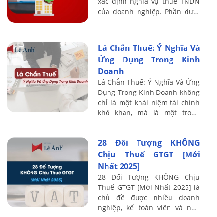
xác định nghĩa vụ thuế TNDN
của doanh nghiệp. Phần dưới
đây, Kế toán Lê Ánh sẽ tóm
lược khái niệm – thời điểm ghi
nhận – ...
Lá Chắn Thuế: Ý Nghĩa Và
Ứng Dụng Trong Kinh
Doanh
Lá Chắn Thuế: Ý Nghĩa Và Ứng
Dụng Trong Kinh Doanh không
chỉ là một khái niệm tài chính
khô khan, mà là một trong
những “vũ khí chiến lược” giúp
doanh nghiệp tối ưu hóa lợi
28 Đối Tượng KHÔNG
nhuận ...
Chịu Thuế GTGT [Mới
Nhất 2025]
28 Đối Tượng KHÔNG Chịu
Thuế GTGT [Mới Nhất 2025] là
chủ đề được nhiều doanh
nghiệp, kế toán viên và nhà