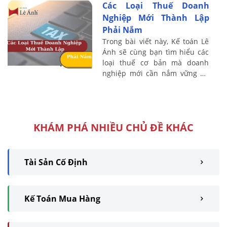
Các Loại Thuế Doanh
những ...
Nghiệp Mới Thành Lập
Phải Nắm
Trong bài viết này, Kế toán Lê
Ánh sẽ cùng bạn tìm hiểu các
loại thuế cơ bản mà doanh
nghiệp mới cần nắm vững để
đảm bảo hoạt động hiệu quả
và tránh rủi ro pháp lý.
KHÁM PHÁ NHIỀU CHỦ ĐỀ KHÁC
Tài Sản Cố Định
Kế Toán Mua Hàng