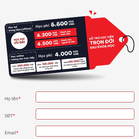
Họ tên
*
SĐT
*
Email
*