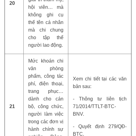
20
hội viên… mà
không ghi cụ
thể tên cá nhân
mà chi chung
cho tập thể
người lao động.
Mức khoán chi
văn phòng
phẩm, công tác
Xem chi tiết tại các văn
phí, điện thoại,
bản sau:
trang phục…
dành cho cán
- Thông tư liên tịch
21
bộ, công chức,
71/2014/TTLT-BTC-
người làm việc
BNV.
trong các đơn vị
- Quyết định 279/QĐ-
hành chính sự
BTC.