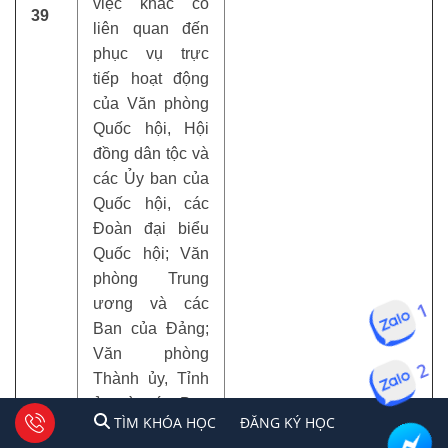
việc khác có
39
liên quan đến
phục vụ trực
tiếp hoạt động
của Văn phòng
Quốc hội, Hội
đồng dân tộc và
các Ủy ban của
Quốc hội, các
Đoàn đại biểu
Quốc hội; Văn
phòng Trung
ương và các
1
Ban của Đảng;
Văn phòng
2
Thành ủy, Tỉnh
ủy và các Ban
1
2
Tư vấn facebook
TÌM KHÓA HỌC
ĐĂNG KÍ HỌC
TÌM KHÓA HỌC
ĐĂNG KÝ HỌC
của Thành uỷ,