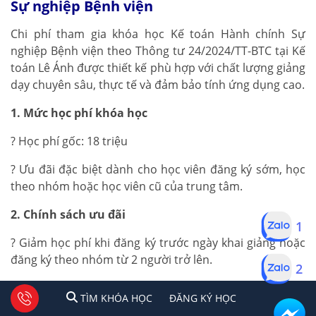
Sự nghiệp Bệnh viện
Chi phí tham gia khóa học Kế toán Hành chính Sự
nghiệp Bệnh viện theo Thông tư 24/2024/TT-BTC tại Kế
toán Lê Ánh được thiết kế phù hợp với chất lượng giảng
dạy chuyên sâu, thực tế và đảm bảo tính ứng dụng cao.
1. Mức học phí khóa học
? Học phí gốc: 18 triệu
? Ưu đãi đặc biệt dành cho học viên đăng ký sớm, học
theo nhóm hoặc học viên cũ của trung tâm.
2. Chính sách ưu đãi
1
? Giảm học phí khi đăng ký trước ngày khai giảng hoặc
đăng ký theo nhóm từ 2 người trở lên.
2
? Học viên cũ đã từng tham gia các khóa học tại Kế toán
1
2
Tư vấn facebook
TÌM KHÓA HỌC
ĐĂNG KÍ HỌC
TÌM KHÓA HỌC
ĐĂNG KÝ HỌC
Lê Ánh sẽ được hưởng ưu đãi riêng.