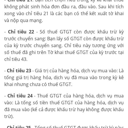
không phát sinh hóa đơn đầu ra, đầu vào. Sau khi tích
xong vào chỉ tiêu 21 là các bạn có thể kết xuất tờ khai
và nộp qua mạng.
-
Chỉ tiêu 22
- Số thuế GTGT còn được khấu trừ kỳ
trước chuyển sang: Bạn lấy số GTGT còn được khấu trừ
của kỳ trước chuyển sang. Chỉ tiêu này tương ứng với
số thuế đã ghi trên Tờ khai thuế GTGT của kỳ trước tại
chỉ tiêu 43.
-
Chỉ tiêu 23
- Giá trị của hàng hóa, dịch vụ mua vào: Là
tổng giá trị hàng hóa, dịch vụ đã mua vào trong kỳ kê
khai nhưng chưa có thuế GTGT.
-
Chỉ tiêu 24
- Thuế GTGT của hàng hóa, dịch vụ mua
vào: Là tổng số tiền thuế GTGT của hàng hóa, dịch vụ
đã mua vào (kể cả được khấu trừ hay không được khấu
trừ).
-
Chỉ tiêu 25
- Tổng số thuế GTGT được khấu trừ kỳ này: