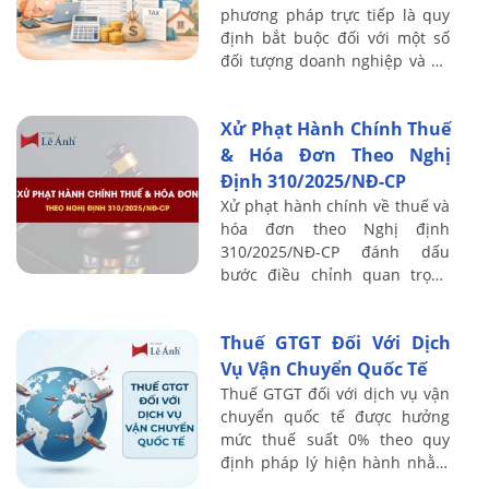
phương pháp trực tiếp là quy
định bắt buộc đối với một số
đối tượng doanh nghiệp và hộ
kinh doanh cụ thể. Bài viết sau
Kế toán Lê Ánh sẽ hướng dẫn
Xử Phạt Hành Chính Thuế
chi tiết ...
& Hóa Đơn Theo Nghị
Định 310/2025/NĐ-CP
Xử phạt hành chính về thuế và
hóa đơn theo Nghị định
310/2025/NĐ-CP đánh dấu
bước điều chỉnh quan trọng
trong cơ chế quản lý tuân thủ
thuế, đặc biệt khi hệ thống hóa
Thuế GTGT Đối Với Dịch
đơn điện tử và ...
Vụ Vận Chuyển Quốc Tế
Thuế GTGT đối với dịch vụ vận
chuyển quốc tế được hưởng
mức thuế suất 0% theo quy
định pháp lý hiện hành nhằm
giảm bớt gánh nặng tài chính