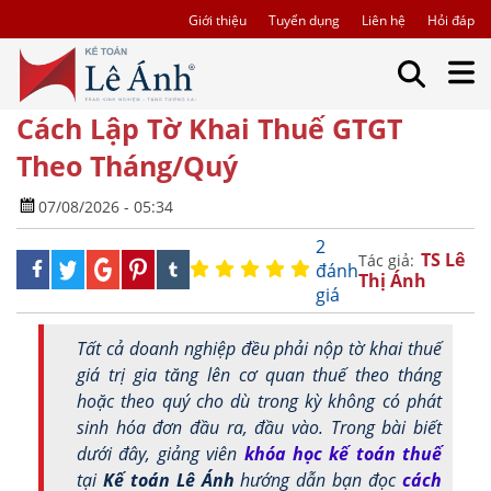
Giới thiệu
Tuyển dụng
Liên hệ
Hỏi đáp
Cách Lập Tờ Khai Thuế GTGT
Theo Tháng/Quý
07/08/2026 - 05:34
2
TS Lê
Tác giả:
đánh
Thị Ánh
giá
Tất cả doanh nghiệp đều phải nộp tờ khai thuế
giá trị gia tăng lên cơ quan thuế theo tháng
hoặc theo quý cho dù trong kỳ không có phát
sinh hóa đơn đầu ra, đầu vào. Trong bài biết
dưới đây, giảng viên
khóa học kế toán thuế
tại
Kế toán Lê Ánh
hướng dẫn bạn đọc
cách