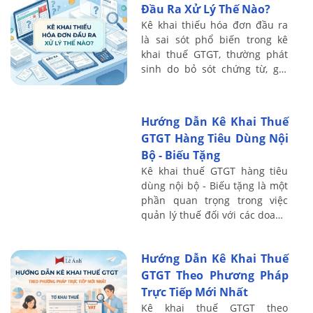
Đầu Ra Xử Lý Thế Nào?
Kê khai thiếu hóa đơn đầu ra
là sai sót phổ biến trong kê
khai thuế GTGT, thường phát
sinh do bỏ sót chứng từ, ghi
nhận doanh thu chưa đầy đủ
hoặc sai thời điểm xuất hóa
đơn. Hệ ...
Hướng Dẫn Kê Khai Thuế
GTGT Hàng Tiêu Dùng Nội
Bộ - Biếu Tặng
Kê khai thuế GTGT hàng tiêu
dùng nội bộ - Biếu tặng là một
phần quan trọng trong việc
quản lý thuế đối với các doanh
nghiệp, đặc biệt là khi có các
giao dịch biếu tặng hoặc tiêu
Hướng Dẫn Kê Khai Thuế
...
GTGT Theo Phương Pháp
Trực Tiếp Mới Nhất
Kê khai thuế GTGT theo