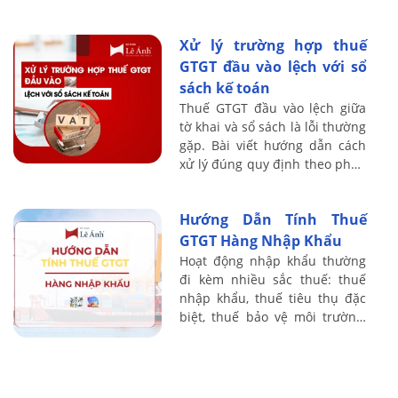
và gia tăng năng lực cạnh
tranh cho doanh ...
Xử lý trường hợp thuế
GTGT đầu vào lệch với sổ
sách kế toán
Thuế GTGT đầu vào lệch giữa
tờ khai và sổ sách là lỗi thường
gặp. Bài viết hướng dẫn cách
xử lý đúng quy định theo pháp
luật thuế hiện hành, cập nhật
mới nhất.
Hướng Dẫn Tính Thuế
GTGT Hàng Nhập Khẩu
Hoạt động nhập khẩu thường
đi kèm nhiều sắc thuế: thuế
nhập khẩu, thuế tiêu thụ đặc
biệt, thuế bảo vệ môi trường,
thuế GTGT ở khâu nhập khẩu…
Kế toán thuế nếu không nắm
chắc nguyên ...