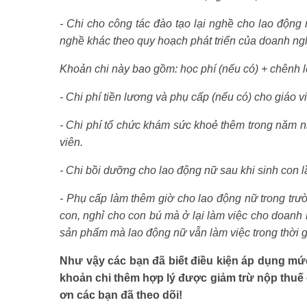
- Chi cho công tác đào tạo lại nghề cho lao độn
nghề khác theo quy hoạch phát triển của doanh ng
Khoản chi này bao gồm: học phí (nếu có) + chênh 
- Chi phí tiền lương và phụ cấp (nếu có) cho giáo 
- Chi phí tổ chức khám sức khoẻ thêm trong năm
viên.
- Chi bồi dưỡng cho lao động nữ sau khi sinh con lầ
- Phụ cấp làm thêm giờ cho lao động nữ trong trư
con, nghỉ cho con bú mà ở lại làm việc cho doanh 
sản phẩm mà lao động nữ vẫn làm việc trong thời g
Như vậy các bạn đã biết điều kiện áp dụng mứ
khoản chi thêm hợp lý được giảm trừ nộp thuế
ơn các bạn đã theo dõi!