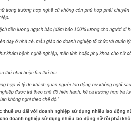
g nữ trong trường hợp nghề cũ không còn phù hợp phải chuyển
hiệp.
lệch tiền lương ngạch bậc (đảm bảo 100% lương cho người đi h
viên dạy ở nhà trẻ, mẫu giáo do doanh nghiệp tổ chức và quản lý
 như khám bệnh nghề nghiệp, mãn tính hoặc phụ khoa cho nữ c
n thứ nhất hoặc lần thứ hai.
ờng hợp vì lý do khách quan người lao động nữ không nghỉ sau
nghiệp được trả theo chế độ hiện hành; kể cả trường hợp trả l
ian không nghỉ theo chế độ.”
c thuế ưu đãi với doanh nghiệp sử dụng nhiều lao động n
 cho doanh nghiệp sử dụng nhiều lao động nữ rồi phải kh