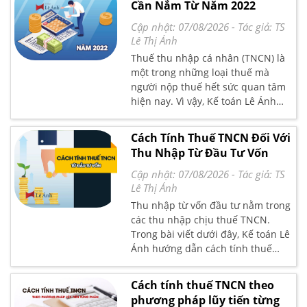
Cần Nắm Từ Năm 2022
Cập nhật: 07/08/2026
- Tác giả:
TS
Lê Thị Ánh
Thuế thu nhập cá nhân (TNCN) là
một trong những loại thuế mà
người nộp thuế hết sức quan tâm
hiện nay. Vì vậy, Kế toán Lê Ánh
chia sẻ đến bạn đọc những lưu ý
về thuế TNCN năm 2022
Cách Tính Thuế TNCN Đối Với
Thu Nhập Từ Đầu Tư Vốn
Cập nhật: 07/08/2026
- Tác giả:
TS
Lê Thị Ánh
Thu nhập từ vốn đầu tư nằm trong
các thu nhập chịu thuế TNCN.
Trong bài viết dưới đây, Kế toán Lê
Ánh hướng dẫn cách tính thuế
TNCN từ vốn đầu tư chính xác
Cách tính thuế TNCN theo
phương pháp lũy tiến từng