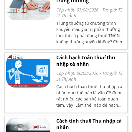
trúng thưởng
nhận thu nhập dưới 1 triệu/1
tháng trong bài viết dưới đây.
Cập nhật: 07/08/2026
- Tác giả:
TS
Lê Thị Ánh
Trúng thưởng từ chương trình
khuyến mãi, giá trị phần thưởng
lớn, thì có phải đóng thuế TNCN
không thường xuyên không? Chính
sách thuế TNCN từ trúng thưởng
như thế nào? Kế toán Lê Ánh sẽ
Cách hạch toán thuế thu
hướng dẫn bạn đọc vấn đề này
nhập cá nhân
trong bài viết dưới đây
Cập nhật: 06/08/2026
- Tác giả:
TS
Lê Thị Ánh
Cách hạch toán thuế thu nhập cá
nhân như thế nào là vấn đề được
rất nhiều các bạn kế toán quan
tâm. Vậy Làm thế nào để hạch
toán thuế thu nhập cá nhân cho
đúng. Bài viết sau đâu, Kế toán Lê
Cách tính thuế Thu nhập cá
Ánh sẽ giúp các bạn hiểu rõ hơn
nhân
về Cách hạch toán thuế thu nhập