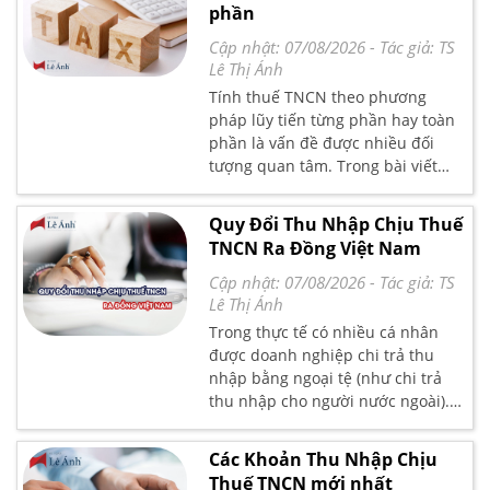
phần
Cập nhật: 07/08/2026
- Tác giả:
TS
Lê Thị Ánh
Tính thuế TNCN theo phương
pháp lũy tiến từng phần hay toàn
phần là vấn đề được nhiều đối
tượng quan tâm. Trong bài viết
này Kế toán Lê Ánh hướng dẫn
cách tính thuế TNCN theo phương
Quy Đổi Thu Nhập Chịu Thuế
pháp lũy tiến từng phần (áp dụng
TNCN Ra Đồng Việt Nam
cho lao động ký hợp đồng dài hạn)
chi tiết và dễ hiểu nhất
Cập nhật: 07/08/2026
- Tác giả:
TS
Lê Thị Ánh
Trong thực tế có nhiều cá nhân
được doanh nghiệp chi trả thu
nhập bằng ngoại tệ (như chi trả
thu nhập cho người nước ngoài).
Trong trường hợp này, thu nhập
của cá nhân được tính như thế
Các Khoản Thu Nhập Chịu
nào? Thu nhập tính thuế được quy
Thuế TNCN mới nhất