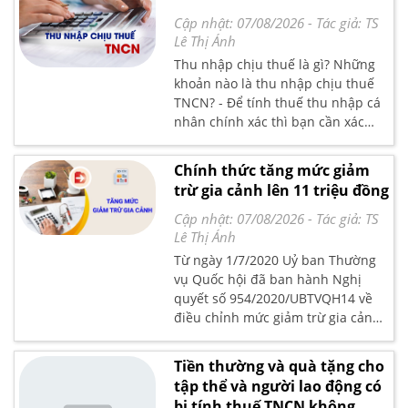
đổi theo tỷ giá nào?
Cập nhật: 07/08/2026
- Tác giả:
TS
Lê Thị Ánh
Thu nhập chịu thuế là gì? Những
khoản nào là thu nhập chịu thuế
TNCN? - Để tính thuế thu nhập cá
nhân chính xác thì bạn cần xác
định được thu nhập tính thuế. Và
để xác định được thu nhập tính
Chính thức tăng mức giảm
thuế TNCN thì đầu tiên bạn cần
trừ gia cảnh lên 11 triệu đồng
xác định được những khoản thu
nhập chịu thuế.
Cập nhật: 07/08/2026
- Tác giả:
TS
Lê Thị Ánh
Từ ngày 1/7/2020 Uỷ ban Thường
vụ Quốc hội đã ban hành Nghị
quyết số 954/2020/UBTVQH14 về
điều chỉnh mức giảm trừ gia cảnh
của thuế thu nhập cá nhân . Theo
đó mức giảm trừ gia cảnh sẽ có sự
Tiền thường và quà tặng cho
thay đổi. Kéo theo đó thì số tiền
tập thể và người lao động có
đóng thuế TNCN cũng có sự thay
bị tính thuế TNCN không