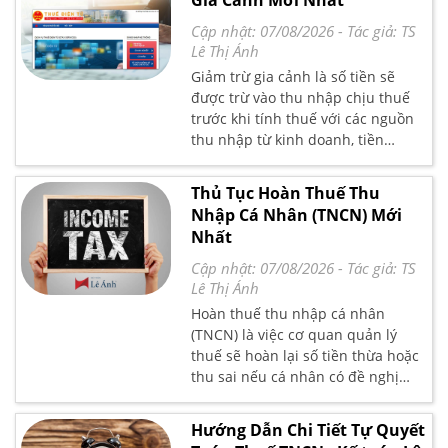
Gia Cảnh Mới Nhất
để mọi người nắm bắt.
Cập nhật: 07/08/2026
- Tác giả:
TS
Lê Thị Ánh
Giảm trừ gia cảnh là số tiền sẽ
được trừ vào thu nhập chịu thuế
trước khi tính thuế với các nguồn
thu nhập từ kinh doanh, tiền
lương, tiền công của người nộp
thuế. Vậy quy định và mức giảm
Thủ Tục Hoàn Thuế Thu
trừ gia cảnh mới nhất như thế nào
Nhập Cá Nhân (TNCN) Mới
sẽ được trình bày trong bài viết
Nhất
dưới đây của Kế Toán Lê Ánh.
Cập nhật: 07/08/2026
- Tác giả:
TS
Lê Thị Ánh
Hoàn thuế thu nhập cá nhân
(TNCN) là việc cơ quan quản lý
thuế sẽ hoàn lại số tiền thừa hoặc
thu sai nếu cá nhân có đề nghị
thanh toán. Quy định về hoàn thuế
thu nhập cá nhân như thế nào?
Hướng Dẫn Chi Tiết Tự Quyết
Điều kiện được hoàn thuế ra sao?