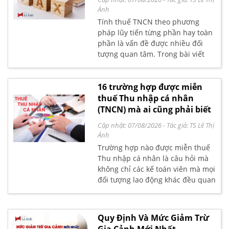
Ánh
Tính thuế TNCN theo phương
pháp lũy tiến từng phần hay toàn
phần là vấn đề được nhiều đối
tượng quan tâm. Trong bài viết
này Kế toán Lê Ánh hướng dẫn
cách tính thuế TNCN theo phương
pháp lũy tiến từng phần (áp dụng
16 trường hợp được miễn
cho lao động ký hợp đồng dài hạn)
thuế Thu nhập cá nhân
chi tiết và dễ hiểu nhất
(TNCN) mà ai cũng phải biết
Cập nhật: 07/08/2026
- Tác giả:
TS Lê Thị
Ánh
Trường hợp nào được miễn thuế
Thu nhập cá nhân là câu hỏi mà
không chỉ các kế toán viên mà mọi
đối tượng lao động khác đều quan
tâm. Kế toán Lê Ánh thông báo 16
trường hợp được miễn thuế thu
nhập cá nhân theo điều 4 của Luật
Quy Định Và Mức Giảm Trừ
Thuế TNCN, có hiệu chỉnh từ 2014