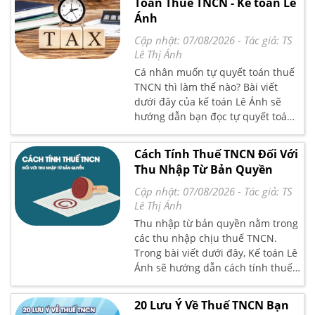
Toán Thuế TNCN - Kế toán Lê
Thủ tục hoàn thuế thực hiện có
Ánh
những bước nào? Trong bài viết
hôm nay, Kế Toán Lê Ánh sẽ chia
Cập nhật: 07/08/2026
- Tác giả:
TS
sẻ và cung cấp cho các bạn những
Lê Thị Ánh
kiến thức quan trọng liên quan
Cá nhân muốn tự quyết toán thuế
trực tiếp đến quyền lợi của chính
TNCN thì làm thế nào? Bài viết
các bạn - Hoàn thuế thu nhập cá
dưới đây của kế toán Lê Ánh sẽ
nhân.
hướng dẫn bạn đọc tự quyết toán
thuế TNCN.
Cách Tính Thuế TNCN Đối Với
Thu Nhập Từ Bản Quyền
Cập nhật: 07/08/2026
- Tác giả:
TS
Lê Thị Ánh
Thu nhập từ bản quyền nằm trong
các thu nhập chịu thuế TNCN.
Trong bài viết dưới đây, Kế toán Lê
Ánh sẽ hướng dẫn cách tính thuế
TNCN đối với thu nhập từ bản
quyền chính xác
20 Lưu Ý Về Thuế TNCN Bạn