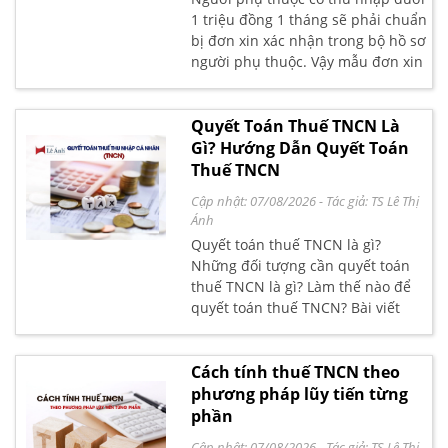
1 triệu đồng 1 tháng sẽ phải chuẩn
bị đơn xin xác nhận trong bộ hồ sơ
người phụ thuộc. Vậy mẫu đơn xin
xác nhận về việc thu nhập dưới 1
triệu đồng 1 tháng viết như thế
nào? Tải ngay mẫu đơn xin xác
Quyết Toán Thuế TNCN Là
nhận thu nhập dưới 1 triệu/1
Gì? Hướng Dẫn Quyết Toán
tháng trong bài viết dưới đây.
Thuế TNCN
Cập nhật: 07/08/2026
- Tác giả:
TS Lê Thị
Ánh
Quyết toán thuế TNCN là gì?
Những đối tượng cần quyết toán
thuế TNCN là gì? Làm thế nào để
quyết toán thuế TNCN? Bài viết
dưới đây Kế Toán Lê Ánh sẽ hướng
dẫn chi tiết cách quyết toán thuế
thu nhập cá nhân (TNCN)
Cách tính thuế TNCN theo
phương pháp lũy tiến từng
phần
Cập nhật: 07/08/2026
- Tác giả:
TS Lê Thị