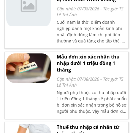
đổi. Bạn đọc cập nhật ngay bài viết
sau của Kế toán Lê Ánh để nắm
Cập nhật: 07/08/2026
- Tác giả:
TS
được chi tiết Nghị quyết 954 và
Lê Thị Ánh
cách tính thuế TNCN khi có thay
Cuối năm là thời điểm doanh
đổi mức giảm
nghiệp dành một khoản kinh phí
nhất định dùng làm chi phí tiền
thưởng và quà tặng cho tập thể, cá
nhân có bị tính thuế TNCN không.
Vậy quy định cụ thể về trường hợp
Mẫu đơn xin xác nhận thu
này như thế nào, kế toán Lê Ánh
nhập dưới 1 triệu đồng 1
xin gửi đến bạn đọc bài viết chi tiết
tháng
tại đây
Cập nhật: 07/08/2026
- Tác giả:
TS
Lê Thị Ánh
Người phụ thuộc có thu nhập dưới
1 triệu đồng 1 tháng sẽ phải chuẩn
bị đơn xin xác nhận trong bộ hồ sơ
người phụ thuộc. Vậy mẫu đơn xin
xác nhận về việc thu nhập dưới 1
triệu đồng 1 tháng viết như thế
Thuế thu nhập cá nhân từ
nào? Tải ngay mẫu đơn xin xác