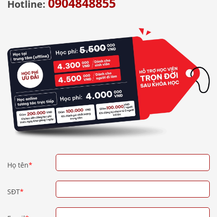
0904848855
Hotline:
Họ tên
*
SĐT
*