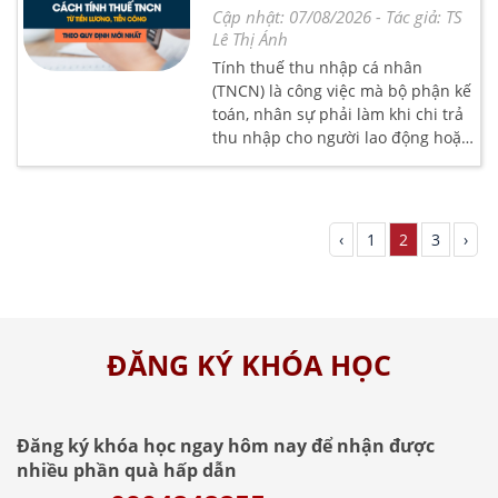
cá nhân mới nhất,
Cập nhật: 07/08/2026
- Tác giả:
TS
Lê Thị Ánh
Tính thuế thu nhập cá nhân
(TNCN) là công việc mà bộ phận kế
toán, nhân sự phải làm khi chi trả
thu nhập cho người lao động hoặc
quyết toán thuế TNCN cho người
lao động. Bản thân người lao động
cũng cần phải hiểu cách tính thuế
TNCN để hiểu và bảo vệ quyền lợi,
‹
1
2
3
›
thực hiện trách nhiệm nộp thuế
của mình. Bài viết này, Kế toán Lê
Ánh sẽ hướng dẫn cách tính thuế
TNCN theo quy định mới nhất, dễ
hiểu nhất.
ĐĂNG KÝ KHÓA HỌC
Đăng ký khóa học ngay hôm nay để nhận được
nhiều phần quà hấp dẫn