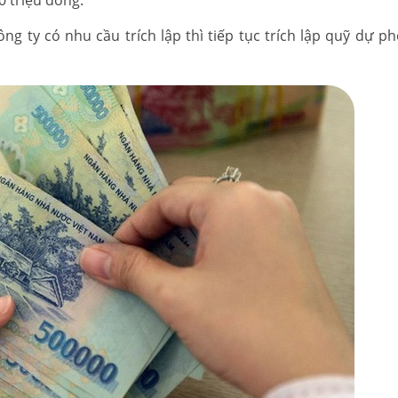
0 triệu đồng.
g ty có nhu cầu trích lập thì tiếp tục trích lập quỹ dự ph