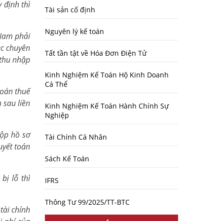
 định thì
Tài sản cố định
Nguyên lý kế toán
 Nam phải
ác chuyên
Tất tần tật về Hóa Đơn Điện Tử
 thu nhập
Kinh Nghiệm Kế Toán Hộ Kinh Doanh
Cá Thể
toán thuế
 sau liền
Kinh Nghiệm Kế Toán Hành Chính Sự
Nghiệp
nộp hồ sơ
Tài Chính Cá Nhân
uyết toán
Sách Kế Toán
bị lỗ thì
IFRS
Thông Tư 99/2025/TT-BTC
tài chính