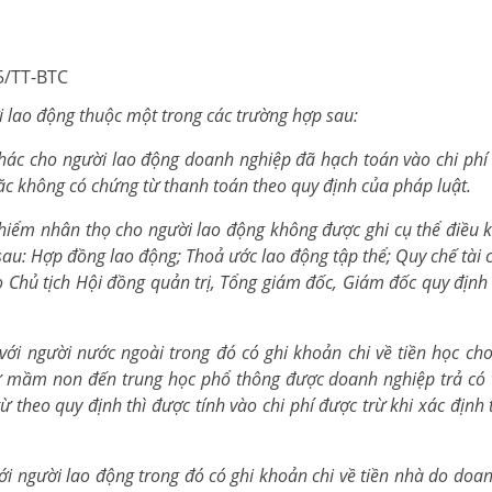
15/TT-BTC
ời lao động thuộc một trong các trường hợp sau:
 khác cho người lao động doanh nghiệp đã hạch toán vào chi phí
ặc không có chứng từ thanh toán theo quy định của pháp luật.
 hiểm nhân thọ cho người lao động không được ghi cụ thể điều 
au: Hợp đồng lao động; Thoả ước lao động tập thể; Quy chế tài 
o Chủ tịch Hội đồng quản trị, Tổng giám đốc, Giám đốc quy định
ới người nước ngoài trong đó có ghi khoản chi về tiền học ch
ừ mầm non đến trung học phổ thông được doanh nghiệp trả có 
ừ theo quy định thì được tính vào chi phí được trừ khi xác định
i người lao động trong đó có ghi khoản chi về tiền nhà do doa