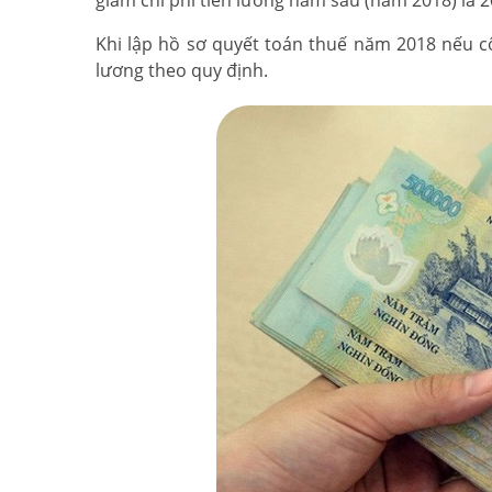
giảm chi phí tiền lương năm sau (năm 2018) là 2
Khi lập hồ sơ quyết toán thuế năm 2018 nếu côn
lương theo quy định.