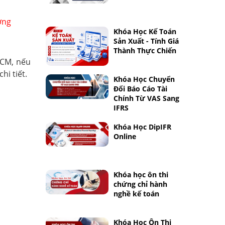
ờng
Khóa Học Kế Toán
Sản Xuất - Tính Giá
Thành Thực Chiến
HCM, nếu
hi tiết.
Khóa Học Chuyển
Đổi Báo Cáo Tài
Chính Từ VAS Sang
IFRS
Khóa Học DipIFR
Online
Khóa học ôn thi
chứng chỉ hành
nghề kế toán
Khóa Học Ôn Thi