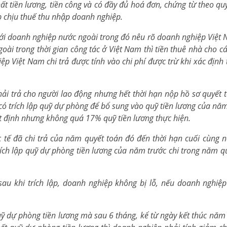
hất tiền lương, tiền công và có đầy đủ hoá đơn, chứng từ theo quy
ập chịu thuế thu nhập doanh nghiệp.
ới doanh nghiệp nước ngoài trong đó nêu rõ doanh nghiệp Việt
goài trong thời gian công tác ở Việt Nam thì tiền thuê nhà cho c
ệp Việt Nam chi trả được tính vào chi phí được trừ khi xác định
phải trả cho người lao động nhưng hết thời hạn nộp hồ sơ quyết 
ó trích lập quỹ dự phòng để bổ sung vào quỹ tiền lương của năm
định nhưng không quá 17% quỹ tiền lương thực hiện.
ực tế đã chi trả của năm quyết toán đó đến thời hạn cuối cùng 
rích lập quỹ dự phòng tiền lương của năm trước chi trong năm q
au khi trích lập, doanh nghiệp không bị lỗ, nếu doanh nghiệp 
ỹ dự phòng tiền lương mà sau 6 tháng, kể từ ngày kết thúc năm 