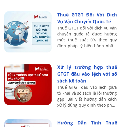
trong cơ chế quản lý tuân thủ
thuế, đặc biệt khi hệ thống hóa
Thuế GTGT Đối Với Dịch
đơn điện tử và ...
Vụ Vận Chuyển Quốc Tế
Thuế GTGT đối với dịch vụ vận
chuyển quốc tế được hưởng
mức thuế suất 0% theo quy
định pháp lý hiện hành nhằm
giảm bớt gánh nặng tài chính
và gia tăng năng lực cạnh
tranh cho doanh ...
Xử lý trường hợp thuế
GTGT đầu vào lệch với sổ
sách kế toán
Thuế GTGT đầu vào lệch giữa
tờ khai và sổ sách là lỗi thường
gặp. Bài viết hướng dẫn cách
xử lý đúng quy định theo pháp
luật thuế hiện hành, cập nhật
mới nhất.
Hướng Dẫn Tính Thuế