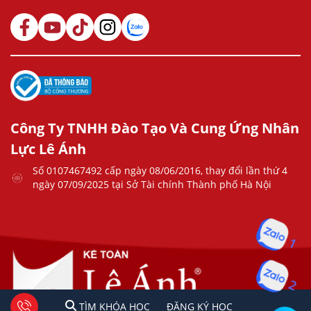
Công Ty TNHH Đào Tạo Và Cung Ứng Nhân
Lực Lê Ánh
Số 0107467492 cấp ngày 08/06/2016, thay đổi lần thứ 4
ngày 07/09/2025 tại Sở Tài chính Thành phố Hà Nội
1
2
1
2
Tư vấn facebook
TÌM KHÓA HỌC
ĐĂNG KÍ HỌC
TÌM KHÓA HỌC
ĐĂNG KÝ HỌC