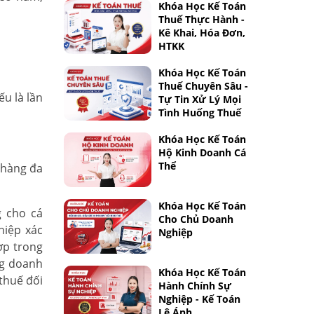
Khóa Học Kế Toán
Thuế Thực Hành -
Kê Khai, Hóa Đơn,
HTKK
Khóa Học Kế Toán
Thuế Chuyên Sâu -
u là lần
Tự Tin Xử Lý Mọi
Tình Huống Thuế
Khóa Học Kế Toán
Hộ Kinh Doanh Cá
Thể
n hàng đa
Khóa Học Kế Toán
g cho cá
Cho Chủ Doanh
hiệp xác
Nghiệp
ợp trong
ng doanh
Khóa Học Kế Toán
thuế đối
Hành Chính Sự
Nghiệp - Kế Toán
Lê Ánh