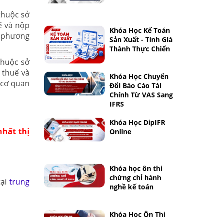
huộc sở
ế và nộp
Khóa Học Kế Toán
o phương
Sản Xuất - Tính Giá
Thành Thực Chiến
thuộc sở
 thuế và
Khóa Học Chuyển
 cơ quan
Đổi Báo Cáo Tài
Chính Từ VAS Sang
IFRS
Khóa Học DipIFR
nhất thị
Online
Khóa học ôn thi
chứng chỉ hành
tại
trung
nghề kế toán
Khóa Học Ôn Thi