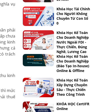
nghĩa vụ
Khóa Học Tài Chính
Cho Người Không
Chuyên Từ Con Số
0
hân phải
Khóa Học Kế Toán
cấp chưa
Cho Doanh Nghiệp
ộng kinh
Nước Ngoài FDI -
Thực Chiến, Đúng
nhưng cá
Nghề, Lương Cao
có trách
Khóa Học Kế Toán
Cho Doanh Nghiệp
(Đào Tạo In-house)
Online & Offline
thu kinh
Khóa Học Kế Toán
Xây Dựng Chuyên
Sâu - Thực Chiến
 thì mức
Theo Công Trình
hải thuế
KHÓA HỌC CertIFR
Online