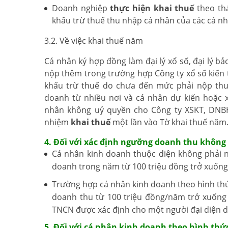
Doanh nghiệp
thực hiện khai thuế
theo thá
khấu trừ thuế thu nhập cá nhân của các cá nhâ
3.2. Về việc khai thuế năm
Cá nhân ký hợp đồng làm đại lý xổ số, đại lý b
nộp thêm trong trường hợp Công ty xổ số kiến
khấu trừ thuế do chưa đến mức phải nộp thu
doanh từ nhiều nơi và cá nhân dự kiến hoặc 
nhân không uỷ quyền cho Công ty XSKT, DNBH
nhiệm
khai thuế
một lần vào Tờ khai thuế năm
4. Đối với xác định ngưỡng doanh thu không
Cá nhân kinh doanh thuộc diện không phải 
doanh trong năm từ 100 triệu đồng trở xuống
Trường hợp cá nhân kinh doanh theo hình thứ
doanh thu từ 100 triệu đồng/năm trở xuống
TNCN được xác định cho một người đại diện d
5. Đối với cá nhân kinh doanh theo hình thứ