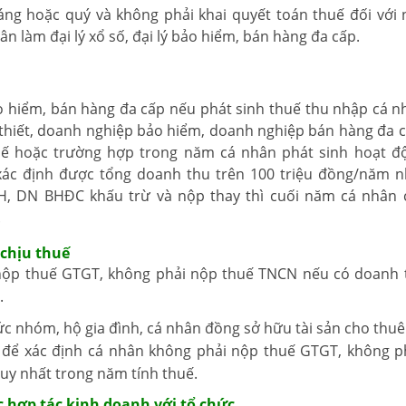
ng hoặc quý và không phải khai quyết toán thuế đối với 
n làm đại lý xổ số, đại lý bảo hiểm, bán hàng đa cấp.
ảo hiểm, bán hàng đa cấp nếu phát sinh thuế thu nhập cá n
 thiết, doanh nghiệp bảo hiểm, doanh nghiệp bán hàng đa 
ế hoặc trường hợp trong năm cá nhân phát sinh hoạt đ
xác định được tổng doanh thu trên 100 triệu đồng/năm 
, DN BHĐC khấu trừ và nộp thay thì cuối năm cá nhân 
.
 chịu thuế
nộp thuế GTGT, không phải nộp thuế TNCN nếu có doanh 
.
c nhóm, hộ gia đình, cá nhân đồng sở hữu tài sản cho thuê
 để xác định cá nhân không phải nộp thuế GTGT, không p
uy nhất trong năm tính thuế.
c hợp tác kinh doanh với tổ chức