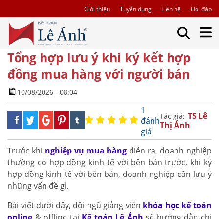
Giới thiệu
Tuyển dụng
Liên hệ
Hỏi đáp
Tổng hợp lưu ý khi ký kết hợp
đồng mua hàng với người bán
10/08/2026 - 08:04
1
TS Lê
Tác giả:
đánh
Thị Ánh
giá
Trước khi
nghiệp vụ mua hàng
diễn ra, doanh nghiệp
thường có hợp đồng kinh tế với bên bán trước, khi ký
hợp đồng kinh tế với bên bán, doanh nghiệp cần lưu ý
những vấn đề gì.
Bài viết dưới đây, đội ngũ giảng viên
khóa học kế toán
online
& offline tại
Kế toán Lê Ánh
sẽ hướng dẫn chi