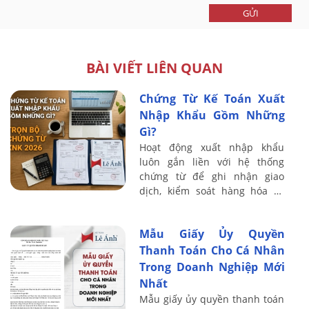
GỬI
BÀI VIẾT LIÊN QUAN
Chứng Từ Kế Toán Xuất
Nhập Khẩu Gồm Những
Gì?
Hoạt động xuất nhập khẩu
luôn gắn liền với hệ thống
chứng từ để ghi nhận giao
dịch, kiểm soát hàng hóa và
làm căn cứ hạch toán kế toán.
Mỗi lô hàng thường phát sinh
Mẫu Giấy Ủy Quyền
nhiều loại ...
Thanh Toán Cho Cá Nhân
Trong Doanh Nghiệp Mới
Nhất
Mẫu giấy ủy quyền thanh toán