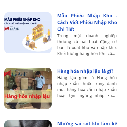
phải biết đến chứng từ này.
Vậy bảng kê mua hàng là gì?
Mẫu Phiếu Nhập Kho -
Nó gồm những gì ...
Cách Viết Phiếu Nhập Kho
Chi Tiết
Trong một doanh nghiệp
thường có hai hoạt động cơ
bản là xuất kho và nhập kho.
Khối lượng hàng hóa lớn, công
tác xuất nhập hàng hóa diễn
ra thường xuyên cần được
Hàng hóa nhập lậu là gì?
kiểm soát thông ...
Hàng lậu gồm là Hàng hóa
nhập khẩu thuộc trong danh
mục hàng hóa cấm nhập khẩu
hoặc tạm ngừng nhập khẩu
theo quy định của pháp luật,
trừ trường hợp do Thủ tướng
Chính phủ quyết ...
Những sai sót khi làm kế