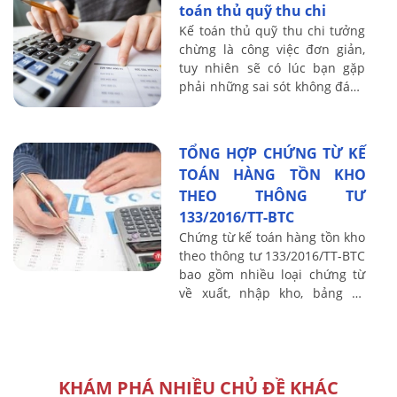
toán thủ quỹ thu chi
Kế toán thủ quỹ thu chi tưởng
chừng là công việc đơn giản,
tuy nhiên sẽ có lúc bạn gặp
phải những sai sót không đáng
có. Vậy những sai sót thường
gặp khi làm kế toán thủ quỹ
thu ...
TỔNG HỢP CHỨNG TỪ KẾ
TOÁN HÀNG TỒN KHO
THEO THÔNG TƯ
133/2016/TT-BTC
Chứng từ kế toán hàng tồn kho
theo thông tư 133/2016/TT-BTC
bao gồm nhiều loại chứng từ
về xuất, nhập kho, bảng kê
mua hàng, phân bổ nguyên vật
liệu,...Tất cả những chứng từ
đó sẽ ...
KHÁM PHÁ NHIỀU CHỦ ĐỀ KHÁC