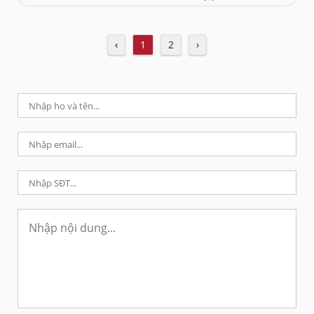
‹
1
2
›