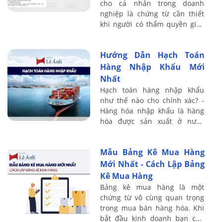
cho cá nhân trong doanh
nghiệp là chứng từ cần thiết
khi người có thẩm quyền giao
quyền chi trả cho cá nhân khác
theo quy định quản lý tài
Hướng Dẫn Hạch Toán
chính nội ...
Hàng Nhập Khẩu Mới
Nhất
Hạch toán hàng nhập khẩu
như thế nào cho chính xác? -
Hàng hóa nhập khẩu là hàng
hóa được sản xuất ở nước
ngoài và nhập khẩu qua biên
giới Việt Nam. Nếu trong kỳ kế
Mẫu Bảng Kê Mua Hàng
toán có phát ...
Mới Nhất - Cách Lập Bảng
Kê Mua Hàng
Bảng kê mua hàng là một
chứng từ vô cùng quan trọng
trong mua bán hàng hóa. Khi
bắt đầu kinh doanh bạn cần