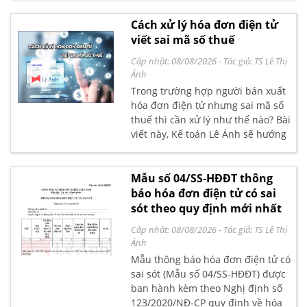
sai số tiền.
Cách xử lý hóa đơn điện tử
viết sai mã số thuế
Cập nhật: 08/08/2026
- Tác giả:
TS Lê Thị
Ánh
Trong trường hợp người bán xuất
hóa đơn điện tử nhưng sai mã số
thuế thì cần xử lý như thế nào? Bài
viết này, Kế toán Lê Ánh sẽ hướng
dẫn chi tiết bạn đọc cách xử lý hóa
đơn điện tử viết sai mã số thuế
theo quy định mới nhất.
Mẫu số 04/SS-HĐĐT thông
báo hóa đơn điện tử có sai
sót theo quy định mới nhất
Cập nhật: 08/08/2026
- Tác giả:
TS Lê Thị
Ánh
Mẫu thông báo hóa đơn điện tử có
sai sót (Mẫu số 04/SS-HĐĐT) được
ban hành kèm theo Nghị định số
123/2020/NĐ-CP quy định về hóa