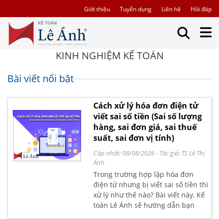
Giới thiệu
Tuyển dụng
Liên hệ
Hỏi đáp
KINH NGHIỆM KẾ TOÁN
Bài viết nổi bật
Cách xử lý hóa đơn điện tử
viết sai số tiền (Sai số lượng
hàng, sai đơn giá, sai thuế
suất, sai đơn vị tính)
Cập nhật: 08/08/2026
- Tác giả:
TS Lê Thị
Ánh
Trong trường hợp lập hóa đơn
điện tử nhưng bị viết sai số tiền thì
xử lý như thế nào? Bài viết này, Kế
toán Lê Ánh sẽ hướng dẫn bạn
cách xử lý hóa đơn điện tử bị viết