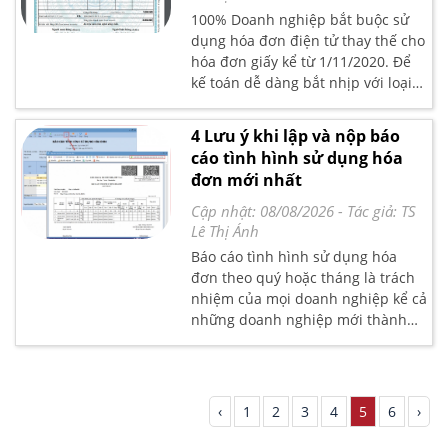
hàng hóa, đơn giá, mức thuế
100% Doanh nghiệp bắt buộc sử
xuất…. vẫn có thể xảy ra. Nhưng xử
dụng hóa đơn điện tử thay thế cho
lý sai sót đó như thế nào? Có giống
hóa đơn giấy kể từ 1/11/2020. Để
cách xử lý hóa đơn giấy trước đây
kế toán dễ dàng bắt nhịp với loại
hay không?Kế toán Lê Ánh sẽ
hình hóa đơn điện tử mới này.Bài
hướng dẫn bạn đọc chi tiết qua
viết sau đây, Kế toán Lê Ánh sẽ
4 Lưu ý khi lập và nộp báo
bài viết:"Các bước xử lý hóa đơn
điểm qua các thuật ngữ hóa đơn
cáo tình hình sử dụng hóa
điện tử đã lập nhưng bị sai sót mới
điện tử phổ biển nhất dựa trên
đơn mới nhất
nhất "
những quy định theo pháp luật
hiện hành.
Cập nhật: 08/08/2026
- Tác giả:
TS
Lê Thị Ánh
Báo cáo tình hình sử dụng hóa
đơn theo quý hoặc tháng là trách
nhiệm của mọi doanh nghiệp kể cả
những doanh nghiệp mới thành
lập. Để tránh những rủi ro không
đáng có, khi lập và nộp báo cáo
tình hình sử dụng hóa đơn, doanh
nghiệp cần chú ý 4 điều sau:
‹
1
2
3
4
5
6
›