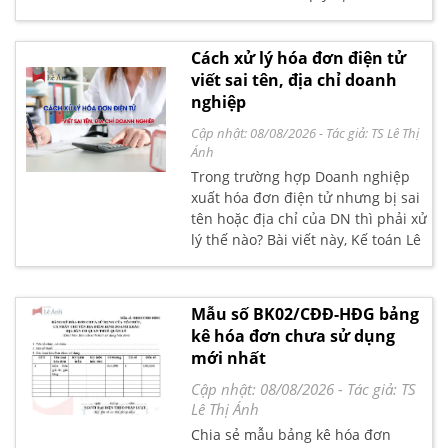
đơn chứng từ được Chính phủ ban
hành ngày 19/10/2020, có hiệu lực
thi hành từ ngày 01/7/2022
Cách xử lý hóa đơn điện tử
viết sai tên, địa chỉ doanh
nghiệp
Cập nhật: 08/08/2026
- Tác giả:
TS Lê Thị
Ánh
Trong trường hợp Doanh nghiệp
xuất hóa đơn điện tử nhưng bị sai
tên hoặc địa chỉ của DN thì phải xử
lý thế nào? Bài viết này, Kế toán Lê
Ánh sẽ hướng dẫn bạn đọc cách
xử lý theo quy định mới nhất của
Chính phủ và Bộ Tài chính.
Mẫu số BK02/CĐĐ-HĐG bảng
kê hóa đơn chưa sử dụng
mới nhất
Cập nhật: 08/08/2026
- Tác giả:
TS
Lê Thị Ánh
Chia sẻ mẫu bảng kê hóa đơn