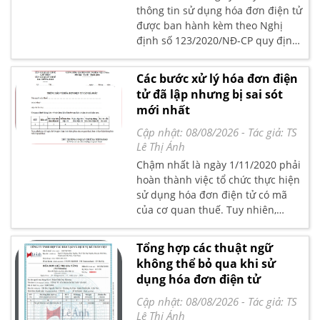
thông tin sử dụng hóa đơn điện tử
được ban hành kèm theo Nghị
định số 123/2020/NĐ-CP quy định
về hóa đơn chứng từ được Chính
phủ ban hành ngày 19/10/2020, có
Các bước xử lý hóa đơn điện
hiệu lực thi hành từ ngày 01 tháng
tử đã lập nhưng bị sai sót
7 năm 2022
mới nhất
Cập nhật: 08/08/2026
- Tác giả:
TS
Lê Thị Ánh
Chậm nhất là ngày 1/11/2020 phải
hoàn thành việc tổ chức thực hiện
sử dụng hóa đơn điện tử có mã
của cơ quan thuế. Tuy nhiên,
nhiều DN vẫn đang băn khoăn,
thắc mắc về các bước xử lý hóa
Tổng hợp các thuật ngữ
đơn điện tử đã lập nhưng bị sai
không thể bỏ qua khi sử
sót.Doanh nghiệp cần hạn chế tới
dụng hóa đơn điện tử
mức thấp nhất những sai sót có
thể xảy ra, một số lỗi mang tính
Cập nhật: 08/08/2026
- Tác giả:
TS
chất chủ quan như: Sai số lượng
Lê Thị Ánh