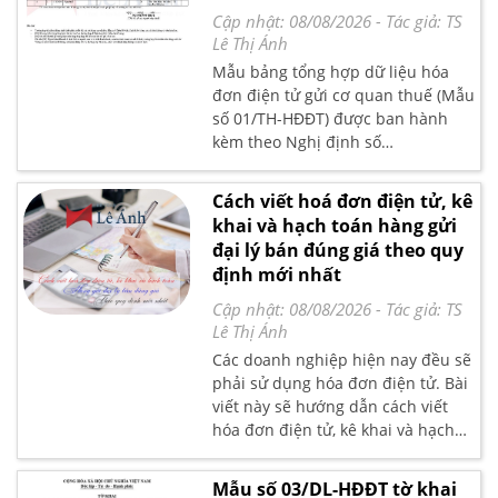
Cập nhật: 08/08/2026
- Tác giả:
TS
Lê Thị Ánh
Mẫu bảng tổng hợp dữ liệu hóa
đơn điện tử gửi cơ quan thuế (Mẫu
số 01/TH-HĐĐT) được ban hành
kèm theo Nghị định số
123/2020/NĐ-CP quy định về hóa
đơn chứng từ được Chính phủ ban
Cách viết hoá đơn điện tử, kê
hành, có hiệu lực thi hành từ ngày
khai và hạch toán hàng gửi
1/7/2022
đại lý bán đúng giá theo quy
định mới nhất
Cập nhật: 08/08/2026
- Tác giả:
TS
Lê Thị Ánh
Các doanh nghiệp hiện nay đều sẽ
phải sử dụng hóa đơn điện tử. Bài
viết này sẽ hướng dẫn cách viết
hóa đơn điện tử, kê khai và hạch
toán hàng gửi bán đại lý bán đúng
giá theo quy định mới nhất.
Mẫu số 03/DL-HĐĐT tờ khai