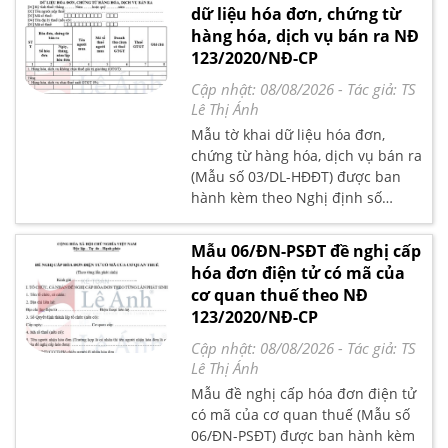
dữ liệu hóa đơn, chứng từ
hàng hóa, dịch vụ bán ra NĐ
123/2020/NĐ-CP
Cập nhật: 08/08/2026
- Tác giả:
TS
Lê Thị Ánh
Mẫu tờ khai dữ liệu hóa đơn,
chứng từ hàng hóa, dịch vụ bán ra
(Mẫu số 03/DL-HĐĐT) được ban
hành kèm theo Nghị định số
123/2020/NĐ-CP quy định về hóa
đơn chứng từ
Mẫu 06/ĐN-PSĐT đề nghị cấp
hóa đơn điện tử có mã của
cơ quan thuế theo NĐ
123/2020/NĐ-CP
Cập nhật: 08/08/2026
- Tác giả:
TS
Lê Thị Ánh
Mẫu đề nghị cấp hóa đơn điện tử
có mã của cơ quan thuế (Mẫu số
06/ĐN-PSĐT) được ban hành kèm