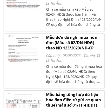
Lê Thị Ánh
Chia sẻ mẫu cam kết (Mẫu số
02/CK-HĐG) được ban hành kèm
theo theo Nghị Định 123/2020/NĐ-
CP quy định về hóa đơn chứng từ
Mẫu đơn đề nghị mua hóa
đơn (Mẫu số 02/ĐN-HĐG)
theo NĐ 123/2020/NĐ-CP
Cập nhật: 08/08/2026
- Tác giả:
TS
Lê Thị Ánh
Chia sẻ mẫu đơn đề nghị mua hóa
đơn (Mẫu số 02/ĐN-HĐG) theo
Nghị Định 123/2020/NĐ-CP quy
định về hóa đơn chứng từ được
Chính phủ ban hành
Mẫu bảng tổng hợp dữ liệu
hóa đơn điện tử gửi cơ quan
thuế (mẫu số 01/TH-HĐĐT)