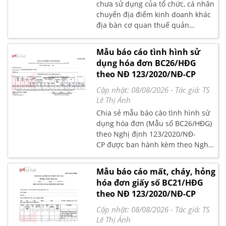
chưa sử dụng của tổ chức, cá nhân
chuyển địa điểm kinh doanh khác
địa bàn cơ quan thuế quản
lý (Mẫu số BK02/CĐĐ-HĐG) được
ban hành kèm theo Nghị Định
Mẫu báo cáo tình hình sử
123/2020/NĐ-CP
dụng hóa đơn BC26/HĐG
theo NĐ 123/2020/NĐ-CP
Cập nhật: 08/08/2026
- Tác giả:
TS
Lê Thị Ánh
Chia sẻ mẫu báo cáo tình hình sử
dụng hóa đơn (Mẫu số BC26/HĐG)
theo Nghị định 123/2020/NĐ-
CP được ban hành kèm theo Nghị
Định 123/2020/NĐ-CP quy định về
hóa đơn chứng từ
Mẫu báo cáo mất, cháy, hỏng
hóa đơn giấy số BC21/HĐG
theo NĐ 123/2020/NĐ-CP
Cập nhật: 08/08/2026
- Tác giả:
TS
Lê Thị Ánh