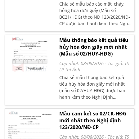
Chia sẻ mẫu báo cáo mất, cháy,
hỏng hóa đơn giấy (Mẫu số
BC21/HĐG) theo NĐ 123/2020/NĐ-
CP được ban hành kèm theo Nghị
Định 123/2020/NĐ-CP quy định về
hóa đơn chứng từ
Mẫu thông báo kết quả tiêu
hủy hóa đơn giấy mới nhất
(Mẫu số 02/HUY-HĐG)
Cập nhật: 08/08/2026
- Tác giả:
TS
Lê Thị Ánh
Chia sẻ mẫu thông báo kết quả
tiêu hủy hóa đơn giấy mới nhất
(mẫu số 02/HUY-HĐG) được ban
hành kèm theo Nghị Định
123/2020/NĐ-CP quy định về hóa
đơn chứng từ
Mẫu cam kết số 02/CK-HĐG
mới nhất theo Nghị định
123/2020/NĐ-CP
Cập nhật: 08/08/2026
- Tác giả:
TS