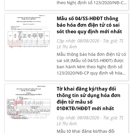
theo Nghị định số 123/2020/NĐ-CP
quy định về hóa đơn chứng từ
được Chính phủ ban hành ngày 19
Mẫu số 04/SS-HĐĐT thông
tháng 10 năm 2020
báo hóa đơn điện tử có sai
sót theo quy định mới nhất
Cập nhật: 08/08/2026
- Tác giả:
TS
Lê Thị Ánh
Mẫu thông báo hóa đơn điện tử có
sai sót (Mẫu số 04/SS-HĐĐT) được
ban hành kèm theo Nghị định số
123/2020/NĐ-CP quy định về hóa
đơn chứng từ được Chính phủ ban
hành ngày 19/10/2020, có hiệu lực
Tờ khai đăng ký/thay đổi
thi hành từ ngày 01/7/2022
thông tin sử dụng hóa đơn
điện tử mẫu số
01ĐKTĐ/HĐĐT mới nhất
Cập nhật: 08/08/2026
- Tác giả:
TS
Lê Thị Ánh
Mẫu tờ khai đăng ký/thay đổi