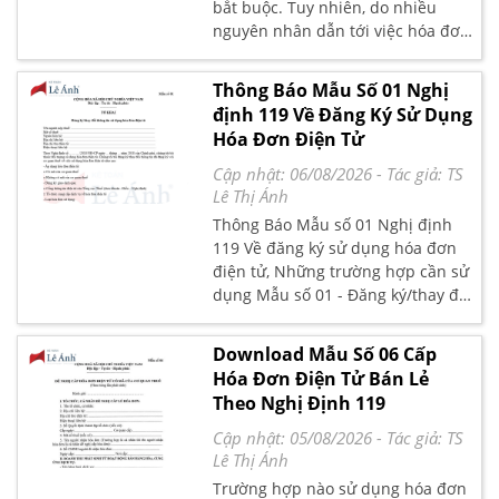
bắt buộc. Tuy nhiên, do nhiều
nguyên nhân dẫn tới việc hóa đơn
bị sai sót. Việc lập biên bản thu hồi
hóa đơn được thực hiện để xử lý
Thông Báo Mẫu Số 01 Nghị
sự việc này. Bài viết dưới đây Kế
định 119 Về Đăng Ký Sử Dụng
Toán Lê Ánh sẽ trình bày mẫu biên
Hóa Đơn Điện Tử
bản thu hồi hóa đơn điện tử mới
nhất, cách viết biên bản thu hồi
Cập nhật: 06/08/2026
- Tác giả:
TS
hóa đơn điện tử và các thông tin
Lê Thị Ánh
có liên quan.
Thông Báo Mẫu số 01 Nghị định
119 Về đăng ký sử dụng hóa đơn
điện tử, Những trường hợp cần sử
dụng Mẫu số 01 - Đăng ký/thay đổi
thông tin sử dụng hóa đơn điện tử
sẽ được Kế toán Lê Ánh chia sẻ
Download Mẫu Số 06 Cấp
trong bài viết dưới đây
Hóa Đơn Điện Tử Bán Lẻ
Theo Nghị Định 119
Cập nhật: 05/08/2026
- Tác giả:
TS
Lê Thị Ánh
Trường hợp nào sử dụng hóa đơn