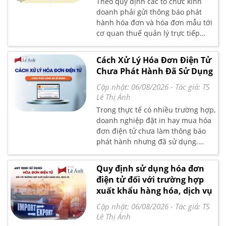
Theo quy định các tổ chức kinh
doanh phải gửi thông báo phát
hành hóa đơn và hóa đơn mẫu tới
cơ quan thuế quản lý trực tiếp
chậm nhất 2 ngày trước khi bắt
đầu sử dụng hóa đơn. Trong bài
Cách Xử Lý Hóa Đơn Điện Tử
viết dưới đây Kế toán Lê Ánh sẽ
Chưa Phát Hành Đã Sử Dụng
hướng dẫn chi tiết các thủ tục
thông báo phát hành hóa đơn điện
Cập nhật: 06/08/2026
- Tác giả:
TS
tử theo quy định mới nhất
Lê Thị Ánh
Trong thực tế có nhiều trường hợp,
doanh nghiệp đặt in hay mua hóa
đơn điện tử chưa làm thông báo
phát hành nhưng đã sử dụng.
Trong bài viết này Kế toán Lê Ánh
sẽ giúp các bạn giải đáp những
Quy định sử dụng hóa đơn
câu hỏi liên quan đến sử dụng hóa
điện tử đối với trường hợp
đơn điện tử chưa phát hành đã sử
xuất khẩu hàng hóa, dịch vụ
dụng theo quy định mới nhất
Cập nhật: 06/08/2026
- Tác giả:
TS
Lê Thị Ánh