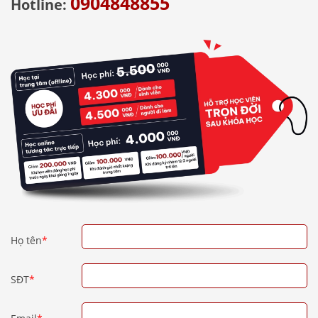
0904848855
Hotline:
Họ tên
*
SĐT
*