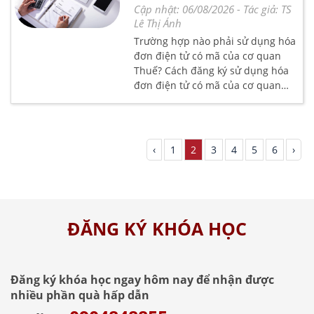
Cập nhật: 06/08/2026
- Tác giả:
TS
Lê Thị Ánh
Trường hợp nào phải sử dụng hóa
đơn điện tử có mã của cơ quan
Thuế? Cách đăng ký sử dụng hóa
đơn điện tử có mã của cơ quan
Thuế như thế nào? Bài viết này, Kế
toán Lê Ánh sẽ hướng dẫn bạn
cách đăng ký sử dụng hóa đơn
điện tử có mã của cơ quan Thuế
‹
1
2
3
4
5
6
›
theo quy định mới nhất.
ĐĂNG KÝ KHÓA HỌC
Đăng ký khóa học ngay hôm nay để nhận được
nhiều phần quà hấp dẫn