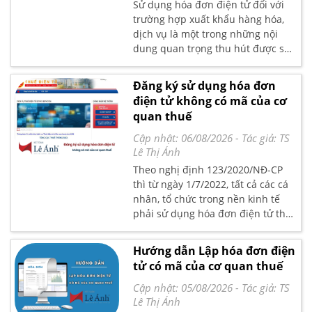
Sử dụng hóa đơn điện tử đối với
trường hợp xuất khẩu hàng hóa,
dịch vụ là một trong những nội
dung quan trọng thu hút được sự
quan tâm của các doanh nghiệp
xuất nhập khẩu.
Đăng ký sử dụng hóa đơn
điện tử không có mã của cơ
quan thuế
Cập nhật: 06/08/2026
- Tác giả:
TS
Lê Thị Ánh
Theo nghị định 123/2020/NĐ-CP
thì từ ngày 1/7/2022, tất cả các cá
nhân, tổ chức trong nền kinh tế
phải sử dụng hóa đơn điện tử theo
1 trong 2 loại là hóa đơn điện tử có
mã của cơ quan thuế và hóa đơn
Hướng dẫn Lập hóa đơn điện
điện tử không có mã của cơ quan
tử có mã của cơ quan thuế
thuế.
Cập nhật: 05/08/2026
- Tác giả:
TS
Lê Thị Ánh