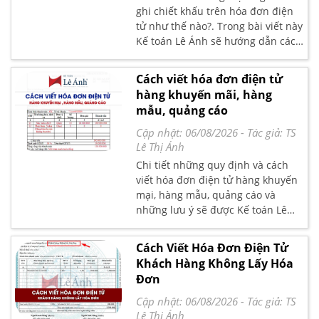
ghi chiết khấu trên hóa đơn điện
tử như thế nào?. Trong bài viết này
Kế toán Lê Ánh sẽ hướng dẫn các
bạn Cách viết hóa đơn điện tử
chiết khấu thương mại theo quy
Cách viết hóa đơn điện tử
định mới nhất
hàng khuyến mãi, hàng
mẫu, quảng cáo
Cập nhật: 06/08/2026
- Tác giả:
TS
Lê Thị Ánh
Chi tiết những quy định và cách
viết hóa đơn điện tử hàng khuyến
mại, hàng mẫu, quảng cáo và
những lưu ý sẽ được Kế toán Lê
Ánh hướng dẫn trong bài viết dưới
đây
Cách Viết Hóa Đơn Điện Tử
Khách Hàng Không Lấy Hóa
Đơn
Cập nhật: 06/08/2026
- Tác giả:
TS
Lê Thị Ánh