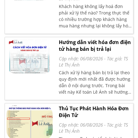
Khách hàng không lấy hoá đơn
phải xử lý thế nào? Trong thực thế
có nhiều trường hợp khách hàng
mua hàng nhưng lại không lấy hóa
đơn, kế toán phụ thuộc vào giá trị
thanh toán để xử lý theo đúng quy
Hướng dẫn viết hóa đơn điện
định. Trong bài viết này Kế toán Lê
tử hàng bán bị trả lại
Ánh sẽ hướng dẫn cách xuất hóa
đơn điện tử khách hàng không lấy
Cập nhật: 06/08/2026
- Tác giả:
TS
hóa đơn
Lê Thị Ánh
Cách xử lý hàng bán bị trả lại theo
quy định mới nhất đã được hướng
dẫn ở nội dung trước. Trong bài
viết này Kế toán Lê Ánh sẽ hướng
dẫn chi tiết Cách Viết Hóa Đơn
Điện Tử Hàng Bán Bị Trả Lại
Thủ Tục Phát Hành Hóa Đơn
Điện Tử
Cập nhật: 06/08/2026
- Tác giả:
TS
Lê Thị Ánh