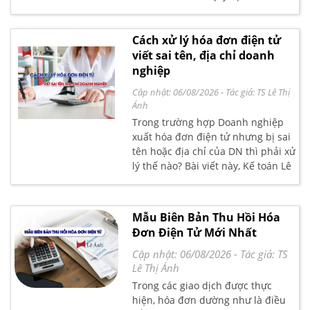
đơn chứng từ được Chính phủ ban
hành ngày 19/10/2020, có hiệu lực
thi hành từ ngày 01/7/2022
Cách xử lý hóa đơn điện tử
viết sai tên, địa chỉ doanh
nghiệp
Cập nhật: 06/08/2026
- Tác giả:
TS Lê Thị
Ánh
Trong trường hợp Doanh nghiệp
xuất hóa đơn điện tử nhưng bị sai
tên hoặc địa chỉ của DN thì phải xử
lý thế nào? Bài viết này, Kế toán Lê
Ánh sẽ hướng dẫn bạn đọc cách
xử lý theo quy định mới nhất của
Chính phủ và Bộ Tài chính.
Mẫu Biên Bản Thu Hồi Hóa
Đơn Điện Tử Mới Nhất
Cập nhật: 06/08/2026
- Tác giả:
TS
Lê Thị Ánh
Trong các giao dịch được thực
hiện, hóa đơn dường như là điều