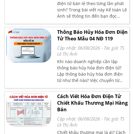
điện tử bán lẻ theo từng lần phát
sinh? Trong bài viết này Kế toán Lê
Ánh sẽ thông tin đến bạn đọc
những quy định về sử dụng hóa
đơn bán lẻ theo từng lần phát sinh
Thông Báo Hủy Hóa Đơn Điện
và chia sẻ mẫu số 06 - Đơn đề nghị
Tử Theo Mẫu 04 NĐ 119
cấp hóa đơn điện tử có mã của cơ
quan thuế theo Nghị định
Cập nhật: 06/08/2026
- Tác giả:
TS
119/2018/NĐ-CP
Lê Thị Ánh
Khi nào doanh nghiệp cần lập
thông báo hủy hóa đơn điện tử?
Lập thông báo hủy hóa đơn điện
tử như thế nào? Việc chuyển từ
hóa đơn giấy sang sử dụng hóa
đơn điện tử đối với nhiều doanh
Cách Viết Hóa Đơn Điện Tử
nghiệp và kế toán vẫn còn khá mới,
Chiết Khấu Thương Mại Hàng
do đó không thể tránh khỏi những
Bán
sai sót, trường hợp hóa đơn điện
tử đã lập nhưng phát hiện sai sót
Cập nhật: 06/08/2026
- Tác giả:
TS
thì doanh nghiệp cần lập thông
Lê Thị Ánh
báo hủy hóa đơn điện tử
Chiết khấu thương mại là gì? Cách