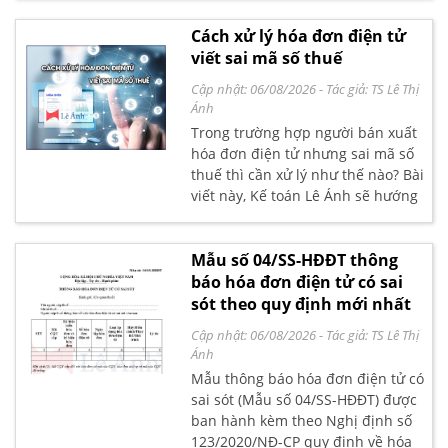
sai số tiền.
Cách xử lý hóa đơn điện tử
viết sai mã số thuế
Cập nhật: 06/08/2026
- Tác giả:
TS Lê Thị
Ánh
Trong trường hợp người bán xuất
hóa đơn điện tử nhưng sai mã số
thuế thì cần xử lý như thế nào? Bài
viết này, Kế toán Lê Ánh sẽ hướng
dẫn chi tiết bạn đọc cách xử lý hóa
đơn điện tử viết sai mã số thuế
theo quy định mới nhất.
Mẫu số 04/SS-HĐĐT thông
báo hóa đơn điện tử có sai
sót theo quy định mới nhất
Cập nhật: 06/08/2026
- Tác giả:
TS Lê Thị
Ánh
Mẫu thông báo hóa đơn điện tử có
sai sót (Mẫu số 04/SS-HĐĐT) được
ban hành kèm theo Nghị định số
123/2020/NĐ-CP quy định về hóa