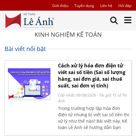
Giới thiệu
Tuyển dụng
Liên hệ
Hỏi đáp
KINH NGHIỆM KẾ TOÁN
Bài viết nổi bật
Cách xử lý hóa đơn điện tử
viết sai số tiền (Sai số lượng
hàng, sai đơn giá, sai thuế
suất, sai đơn vị tính)
Cập nhật: 06/08/2026
- Tác giả:
TS Lê Thị
Ánh
Trong trường hợp lập hóa đơn
điện tử nhưng bị viết sai số tiền thì
xử lý như thế nào? Bài viết này, Kế
toán Lê Ánh sẽ hướng dẫn bạn
cách xử lý hóa đơn điện tử bị viết