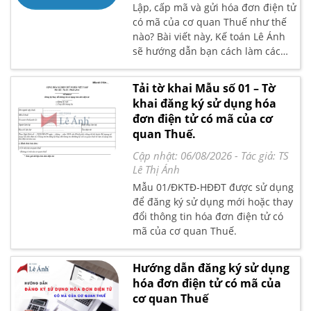
Lập, cấp mã và gửi hóa đơn điện tử
có mã của cơ quan Thuế như thế
nào? Bài viết này, Kế toán Lê Ánh
sẽ hướng dẫn bạn cách làm các
nội dung trên theo quy định tại
điều 17, Nghị định 123/2020/NĐ-
Tải tờ khai Mẫu số 01 – Tờ
CP.
khai đăng ký sử dụng hóa
đơn điện tử có mã của cơ
quan Thuế.
Cập nhật: 06/08/2026
- Tác giả:
TS
Lê Thị Ánh
Mẫu 01/ĐKTĐ-HĐĐT được sử dụng
để đăng ký sử dụng mới hoặc thay
đổi thông tin hóa đơn điện tử có
mã của cơ quan Thuế.
Hướng dẫn đăng ký sử dụng
hóa đơn điện tử có mã của
cơ quan Thuế